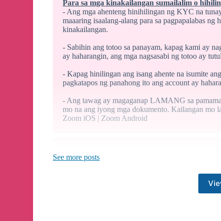
Para sa mga kinakailangan sumailalim o hihil
- Ang mga ahenteng hinihilingan ng KYC na tunay 
maaaring isaalang-alang para sa pagpapalabas ng
kinakailangan.
- Sabihin ang totoo sa panayam, kapag kami ay na
ay haharangin, ang mga nagsasabi ng totoo ay tutul
- Kapag hinilingan ang isang ahente na isumite a
pagkatapos ng panahong ito ang account ay hahara
- Ang tawag ay magaganap LAMANG sa pamamagit
mo na ang iyong mga dokumento. Kailangan mo lan
Zoom iOS | Zoom Android
Use the link tinyurl.com/747home and instruct the
See more posts
Vie
Team Ehdiwin, one of our loyal pioneers at 747 go
The commission is being paid now
✅