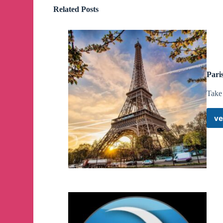
Related Posts
Negative reset will start tomorrow.
⚠️
Please carefully monitor your network to avoid 
suspended.
Pari
The red envelope is fully redeemed! Thank you @l
👥
500/500
Take
💰
25,000/25,000 PHPT
👑
sakuragiii10 - 56.67 PHPT
ve
🔻
Lester Rey - 44.83 PHPT
Marlon - 50.47 PHPT
Athena - 53.55 PHPT
Genuine - 46.97 PHPT
Marvin - 46.22 PHPT
MG - 46.98 PHPT
Litacaracol - 51.43 PHPT
Dom - 55.31 PHPT
♥️
🤍
🖤
🤎
💜
💙
💚
💛
🧡
- 54.68 PHPT
Trishia Mae - 51.07 PHPT
Joveyy - 52.66 PHPT
Yhs1225 - 55.94 PHPT