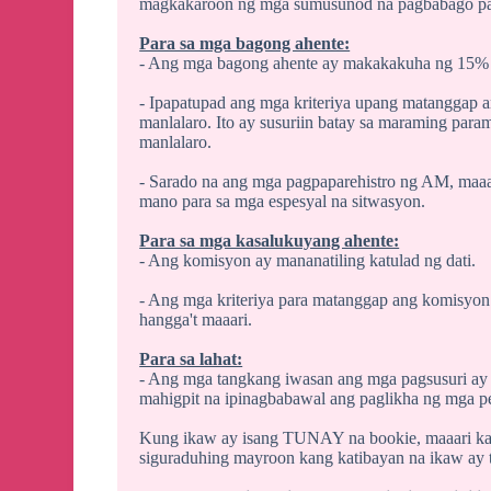
magkakaroon ng mga sumusunod na pagbabago par
Para sa mga bagong ahente:
- Ang mga bagong ahente ay makakakuha ng 15% 
- Ipapatupad ang mga kriteriya upang matangga
manlalaro. Ito ay susuriin batay sa maraming param
manlalaro.
- Sarado na ang mga pagpaparehistro ng AM, ma
mano para sa mga espesyal na sitwasyon.
Para sa mga kasalukuyang ahente:
- Ang komisyon ay mananatiling katulad ng dati.
- Ang mga kriteriya para matanggap ang komisyon
hangga't maaari.
Para sa lahat:
- Ang mga tangkang iwasan ang mga pagsusuri ay
mahigpit na ipinagbabawal ang paglikha ng mga p
Kung ikaw ay isang TUNAY na bookie, maaari kan
siguraduhing mayroon kang katibayan na ikaw ay 