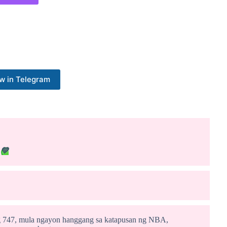
w in Telegram
t
💚
g 747, mula ngayon hanggang sa katapusan ng NBA,