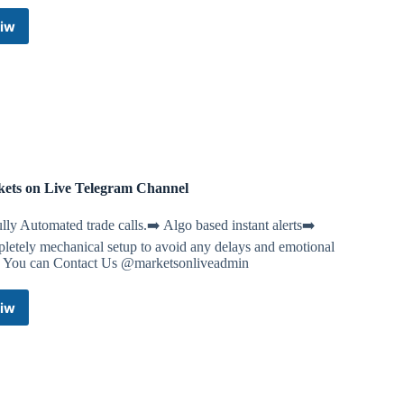
iw
Chelsea
FC
Videos
&
Live
Stream
Links
n shortly.
💚
Telegram
Channel
ets on Live Telegram Channel
rved some cases where the commission was not calculated
lly Automated trade calls.➡️ Algo based instant alerts➡️
letely mechanical setup to avoid any delays and emotional
l of you.
s You can Contact Us @marketsonliveadmin
ion rebate and negative recovery rebate for the month of
iw
Markets
on
Live
Telegram
Channel