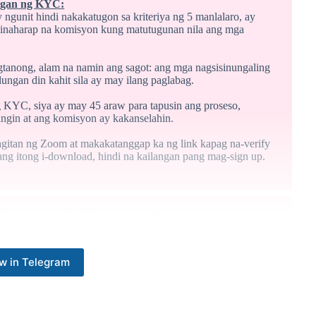
ingan ng KYC:
ngunit hindi nakakatugon sa kriteriya ng 5 manlalaro, ay
 hinaharap na komisyon kung matutugunan nila ang mga
gtanong, alam na namin ang sagot: ang mga nagsisinungaling
ungan din kahit sila ay may ilang paglabag.
ng KYC, siya ay may 45 araw para tapusin ang proseso,
ngin at ang komisyon ay kakanselahin.
an ng Zoom at makakatanggap ka ng link kapag na-verify
g itong i-download, hindi na kailangan pang mag-sign up.
 players to download the app asap
‼️
w in Telegram
t rewarded, and he’s not the only one
🍀
💚