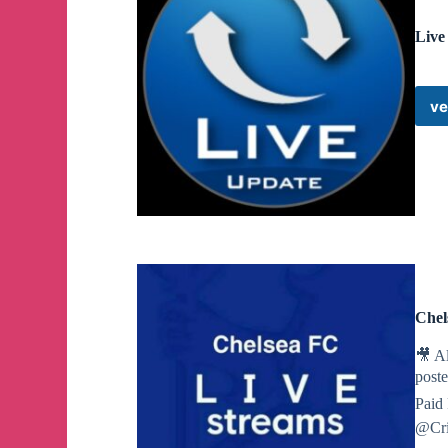
bernice0804 - 55.82 PHPT
asta_0221 - 46.61 PHPT
Live
mihikachakma - 50.19 PHPT
Jian - 52.01 PHPT
Dawgg - 53.11 PHPT
Team sheena 747 - 48.72 PHPT
ve
christinejatico - 49.68 PHPT
sakuragiii10 - 56.67 PHPT
sheilzki - 47.67 PHPT...
Voucher redeemed
🤑
- W9D GBV 04 01 24
Happy April fools’ day everyone, don’t hate me for
Chel
Good morning my dear agents, for this cutoff, all
🎥 A
post
Paid
We are back online. Thanks for your patience.
@Cri