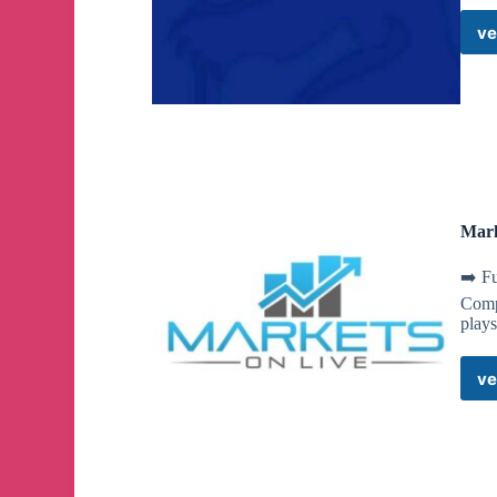
We will be back online in a few minutes.
ve
65k agents are being paid now
💸
Everything is cleared now. Sending the commissio
Mark
Dear agents, I’m sorry for this delay. I have obse
properly.
➡️ Fu
Comp
We are checking once again to be 100% fair with al
play
In the meantime I have released 2m as low commiss
February to more than 6,000 agents.
ve
Update you soon
💪
💚
The commission is being calculated now.