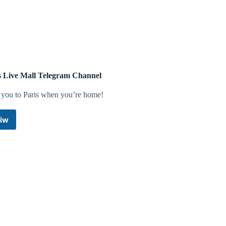
that frauds happening in your downlines get your account
s Live Mall Telegram Channel
ive747casino - 747.
 you to Paris when you’re home!
iw
Paris
Live
Mall
Telegram
Channel