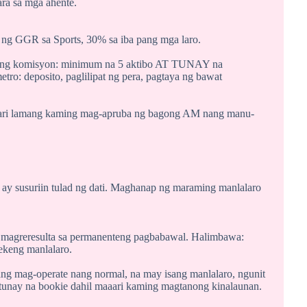
a sa mga ahente.
ng GGR sa Sports, 30% sa iba pang mga laro.
p ang komisyon: minimum na 5 aktibo AT TUNAY na
etro: deposito, paglilipat ng pera, pagtaya ng bawat
aari lamang kaming mag-apruba ng bagong AM nang manu-
 ay susuriin tulad ng dati. Maghanap ng maraming manlalaro
 magreresulta sa permanenteng pagbabawal. Halimbawa:
ekeng manlalaro.
g mag-operate nang normal, na may isang manlalaro, ngunit
tunay na bookie dahil maaari kaming magtanong kinalaunan.