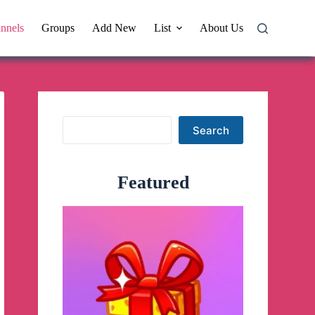
nnels
Groups
Add New
List
About Us
Search
Search
Featured