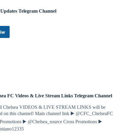
 Updates Telegram Channel
iw
Live
Updates
Telegram
Channel
 this joke
❤️
sea FC Videos & Live Stream Links Telegram Channel
 commissions will be doubled
🤑
ll Chelsea VIDEOS & LIVE STREAM LINKS will be
ed on this channel! Main channel link ▶️ @CFC_ChelseaFC
 Promotions ▶️ @Chelsea_source Cross Promotions ▶️
stiano12335