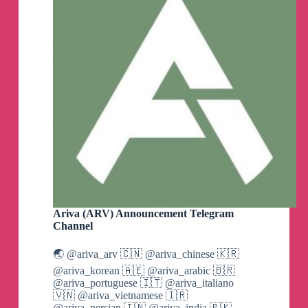
海綿快訊
⚡️
中國”仍再崛起”
中國GDP超出預期成長5.3%
獻給中國崩潰論的白癡跟意淫人士
#快訊
台灣國防鋪截至06：00
Ariva (ARV) Announcement Telegram
周邊海、空域發現中國18架小飛機和中國5艘
Channel
小艦艇
👀
🌏 @ariva_arv 🇨🇳 @ariva_chinese 🇰🇷
含12架小飛機穿越台海中線
@ariva_korean 🇦🇪 @ariva_arabic 🇧🇷
@ariva_portuguese 🇮🇹 @ariva_italiano
#小飛機
🇻🇳 @ariva_vietnamese 🇮🇷
@ariva_persian 🇮🇳 @ariva_india 🇵🇰