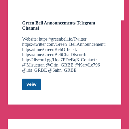
Green Beli Announcements Telegram
Channel
Website: https://greenbeli.io/Twitter:
https://twitter.com/Green_BeliAnnouncement:
https://t.me/GreenBeliOfficial:
https://t.me/GreenBeliChatDiscord:
http://discord.gg/Uqa7PDeBqK Contact :
@Misuetran @Orin_GRBE @KaryLe796
@iris_GRBE @Sahn_GRBE
veiw
Green
Beli
Announcements
Telegram
Channel