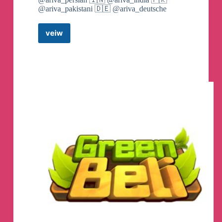
@ariva_pakistani 🇩🇪 @ariva_deutsche
我想休息幾天了 因為世界的事對我來說不重
veiw
要了，操 世界也沒有真正的正義過，對我來
Ariva
說我自己有千萬的官司都還沒平復了 我還管
(ARV)
它娘的世界與社會的正義跟解放，正義在我
Announcement
Telegram
身上從來就沒有平復過 操蛋的世界與它娘的
Channel
正義 #操蛋的世界