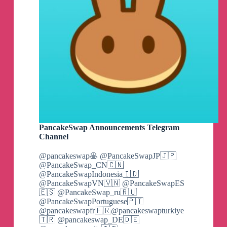
美國也在17號有動作
👀
中、美白貓不合作可能嗎？想屁吃吧
#美軍
#軍事
海綿快訊
⚡️
中國解放軍在4月17號中緬邊境舉
行聯合防空實兵實戰演練
👀
“17”號 #快訊 #軍
事 #解放軍
PancakeSwap Announcements Telegram
Channel
海綿快訊
⚡️
@pancakeswap🥞 @PancakeSwapJP🇯🇵
@PancakeSwap_CN🇨🇳
中國解放軍在4月17號中緬邊境舉行聯合防空
@PancakeSwapIndonesia🇮🇩
實兵實戰演練
👀
@PancakeSwapVN🇻🇳 @PancakeSwapES
🇪🇸 @PancakeSwap_ru🇷🇺
“17”號
@PancakeSwapPortuguese🇵🇹
@pancakeswapfr🇫🇷@pancakeswapturkiye
🇹🇷 @pancakeswap_DE🇩🇪
#快訊
#軍事
#解放軍