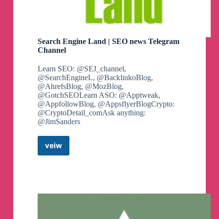
滿嘴噴糞的人，差點我就信了
Search Engine Land | SEO news Telegram
台灣智障很喜歡用簡體字，假裝自己是中國
Channel
人，污衊中國，然後又不承認自己是台灣
人，台灣人那麼難聽嗎？
Learn SEO: @SEJ_channel,
@SearchEngineL, @BacklinkoBlog,
承認自己台灣人很瞎齁/不會吧
@AhrefsBlog, @MozBlog,
@GotchSEOLearn ASO: @Apptweak,
@AppfollowBlog, @AppsflyerBlogCrypto:
那是你們自己很瞎而已
@CryptoDetail_comAsk anything:
@JimSanders
我是台灣人也是中國人
我不瞎，我驕傲
veiw
Search
中國”仍再崛起”
Engine
Land
中國GDP超出預期成長5.3%
|
SEO
獻給中國崩潰論的白癡跟意淫人士
news
Telegram
#智障
Channel