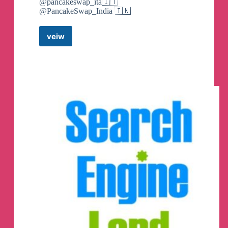
@pancakeswap_ita🇮🇹
@PancakeSwap_India 🇮🇳
滿嘴噴糞的人，差點我就信了
veiw
PancakeSwap
台灣智障很喜歡用簡體字，假裝自己是中國
Announcements
Telegram
人，污衊中國，然後又不承認自己是台灣
Channel
人，台灣人那麼難聽嗎？
承認自己台灣人很瞎齁/不會吧
那是你們自己很瞎而已
我是台灣人也是中國人
我不瞎，我驕傲
中國”仍再崛起”
中國GDP超出預期成長5.3%
獻給中國崩潰論的白癡跟意淫人士
#智障