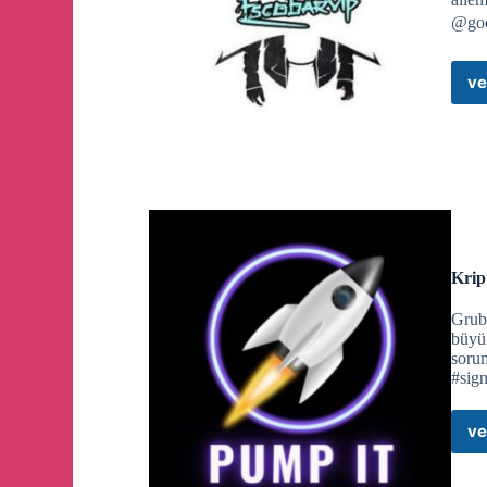
@goe
❗️
Domain adresimiz güncellenmiştir
❗️
🔥
En yüksek bahis oranları, kesintisiz işlemler, 
ve
erişiminiz kesilmesin.
🔥
✉️
4609'a ''CUP'' Yaz Güncel Adres Cebine Ge
➡️
https://483betcup.com/tr
üzerinden sitemize gi
💥
🥳
PRAGMATIC PLAY KAZANDIRMAYA D
Krip
💠
Big Bass Hold&Spinner oyununda elde ettiği ka
Grubu
büyük
🍀
#HepDahaFazlası
🤑
soru
#sign
🏐
Smartsoft Gaming'ten Sihirli Bir Turnuva Si
ve
➡️
Sihirli Lambanın Gücüyle Altın Serveti yakalam