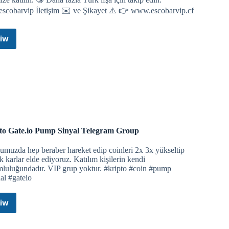
scobarvip İletişim ✉️ ve Şikayet ⚠️ 👉 www.escobarvip.cf
en hızlı ve en yeni mobil site. Enlerin sitesi BetCup'a olan
iw
Escobarvip
—
Türk
lsin
❗️
ifşa
alemi
riş sağlayabilirsiniz.
Telegram
Channel
EVAM EDİYOR!
🥳
💥
to Gate.io Pump Sinyal Telegram Group
zanç için S * * * * * 1 üyemizi tebrik ederiz.
🎉
muzda hep beraber hareket edip coinleri 2x 3x yükseltip
 karlar elde ediyoruz. Katılım kişilerin kendi
mluluğundadır. VIP grup yoktur. #kripto #coin #pump
al #gateio
zlerle!
🏐
iw
Kripto
aya ne dersiniz?
🧞
Gate.io
Pump