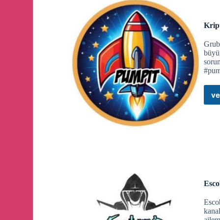
😎
En yüksek riski alanlar, en yüksek kazancı 
🔼
Kazanan Kombine Kuponlarınıza Özel %18 Bon
Krip
🍀
Sadece Kayıplarınızda değil, kazançlarınızda d
Grubu
büyük
soru
#pum
💠
Sınırları Kaldırdık
💠
➡️
BetCup'ta BitCoin yatırımları için çekim limiti 
ve
🤑
#HepDahaFazlası
🤑
🍀
Günün kuponuyla bugünü güzelleştirmeye gel
😎
#HepDahaFazlası
✅
Esco
Channel photo updated
Escob
kana
ailem