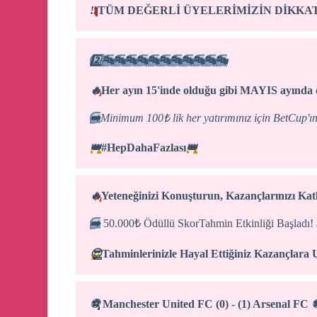
‼️
TÜM DEĞERLİ ÜYELERİMİZİN DİKKA
2️⃣
🔤
🔤
🔤
🔤
🔤
🔤
🔤
🔤
🔤
🔤
🔤
🔥
Her ayın 15'inde olduğu gibi MAYIS ayında
➡️
Minimum 100₺ lik her yatırımınız için BetCup'
👑
#HepDahaFazlası
👑
🔥
Yeteneğinizi Konuşturun, Kazançlarınızı Kat
➡️
50.000₺ Ödüllü SkorTahmin Etkinliği Başladı!
😎
Tahminlerinizle Hayal Ettiğiniz Kazançlara 
⚽️
Manchester United FC (0) - (1) Arsenal FC
⚽