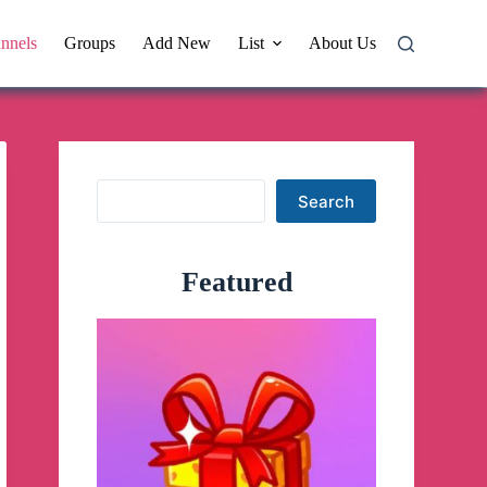
nnels
Groups
Add New
List
About Us
Search
Search
Featured