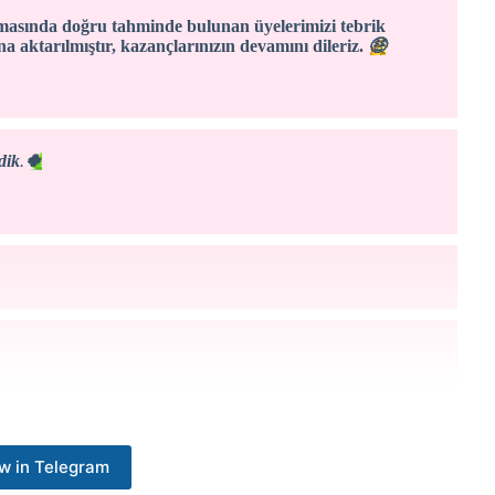
masında doğru tahminde bulunan üyelerimizi tebrik
a aktarılmıştır, kazançlarınızın devamını dileriz.
🤑
dik
.
🍀
da bonus dağıtmaya devam ediyoruz!
🔥
ın gözde promosyunu olan 2. Şans Bonusunu kaçırma
!
🍀
w in Telegram