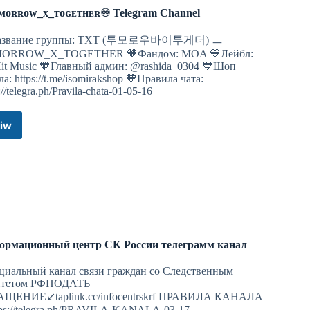
ᴍᴏʀʀᴏᴡ_x_ᴛᴏɢᴇᴛʜᴇʀ♾ Telegram Channel
азвание группы: TXT (투모로우바이투게더) ㅡ
ORROW_X_TOGETHER 🧡Фандом: MOA 💙Лейбл:
it Music 🧡Главный админ: @rashida_0304 💙Шоп
ла: https://t.me/isomirakshop 🧡Правила чата:
://telegra.ph/Pravila-chata-01-05-16
ния
iw
♾ᴛᴏᴍᴏʀʀᴏᴡ_x_ᴛᴏɢᴇᴛʜᴇʀ♾
Telegram
 себе ошибки
Channel
ормационный центр СК России телеграмм канал
иальный канал связи граждан со Следственным
итетом РФПОДАТЬ
АЩЕНИЕ↙️taplink.cc/infocentrskrf ПРАВИЛА КАНАЛА
tps://telegra.ph/PRAVILA-KANALA-03-17