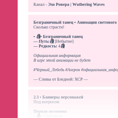
Канал -
Эхо Ровера | Wuthering Waves
Безграничный танец • Анимация светового
Сколько страсти!
•
🗿
• Безграничный танец
— Путь:
🗿
[Небытие]
— Редкость:
4
🗿
Официальная информация
В игре этой анимации не будет
#Черный_Лебедь
#Ахерон
#официальная_инфо
— Сливы от Бледной: ХСР —
2.3 • Баннеры персонажей
Под вопросом
Первая половина
•
🗿
• Светлячок