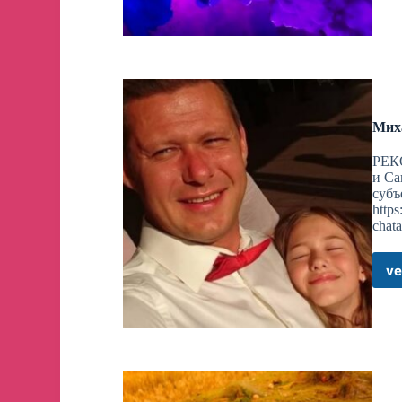
4★ • Карточка прокачка нового светового 
Обновление 2.3 | Фан перевод
•
🗿
• После падения Гармонии
— Тип:
🗿
[Эрудиция]
— Редкость:
4
🗿
Мих
|
Способ получения:
Гача
РЕК
и С
Утечка от HHW
субъ
Оформление от
Riley_Centurion
https
chat
#световой_конус
#обновление2_3
— Сливы от Бледной: ХСР —
ve
2.3 • Новые реликвии и планарные украше
Детали
| Перевод любительский и может содержать в