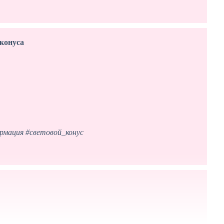
 конуса
рмация
#световой_конус