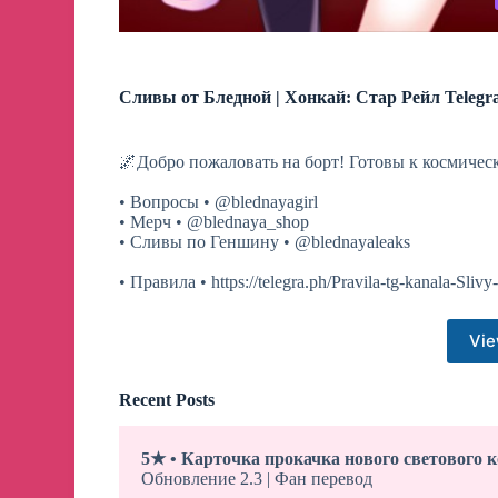
Сливы от Бледной | Хонкай: Стар Рейл Telegr
🌌Добро пожаловать на борт! Готовы к космиче
• Вопросы • @blednayagirl
• Мерч • @blednaya_shop
• Сливы по Геншину • @blednayaleaks
• Правила • https://telegra.ph/Pravila-tg-kanala-Sliv
Vie
Recent Posts
5★ • Карточка прокачка нового светового 
Обновление 2.3 | Фан перевод