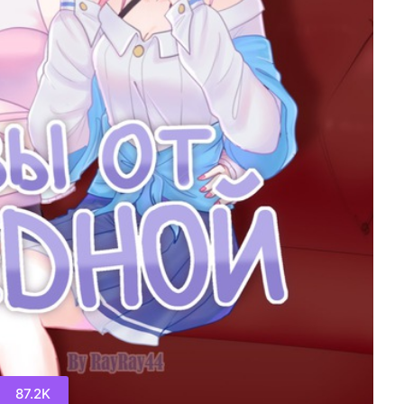
87.2K