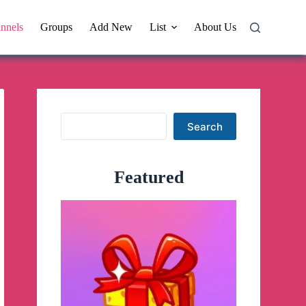
nnels
Groups
Add New
List
About Us
Search
Search
Featured