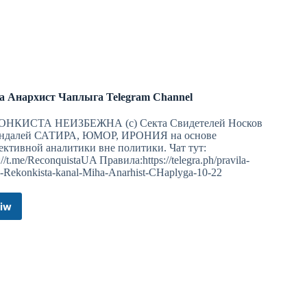
Telegram
Channel
конуса
а Анархист Чаплыга Telegram Channel
ОНКИСТА НЕИЗБЕЖНА (с) Секта Свидетелей Носков
андалей САТИРА, ЮМОР, ИРОНИЯ на основе
ективной аналитики вне политики. Чат тут:
://t.me/ReconquistaUA Правила:https://telegra.ph/pravila-
a-Rekonkista-kanal-Miha-Anarhist-CHaplyga-10-22
iw
Миха
Анархист
Чаплыга
ния
Telegram
Channel
 себе ошибки