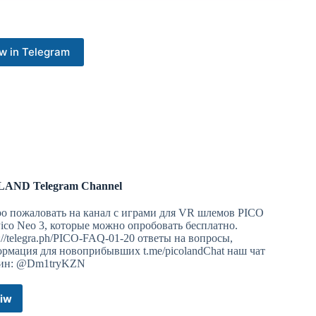
w in Telegram
oLAND Telegram Channel
о пожаловать на канал с играми для VR шлемов PICO
Pico Neo 3, которые можно опробовать бесплатно.
s://telegra.ph/PICO-FAQ-01-20 ответы на вопросы,
рмация для новоприбывших t.me/picolandChat наш чат
ин: @Dm1tryKZN
iw
PicoLAND