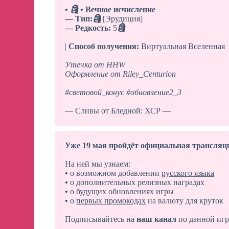
•
🗿
• Вечное исчисление
— Тип:
🗿
[Эрудиция]
— Редкость:
5
🗿
|
Способ получения:
Виртуальная Вселенная
Утечка от HHW
Оформление от
Riley_Centurion
#световой_конус
#обновление2_3
— Сливы от Бледной: ХСР —
Уже 19 мая пройдёт официальная трансляц
На ней мы узнаем:
•
о возможном добавлении
русского языка
•
о дополнительных релизных наградах
•
о будущих обновлениях игры
•
о
первых промокодах
на валюту для круток
Подписывайтесь на
наш канал
по данной игр