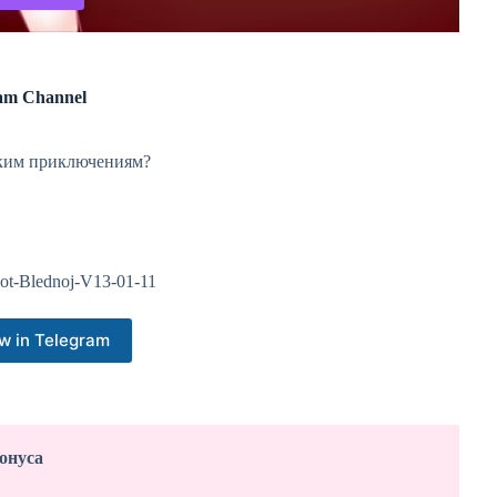
am Channel
ским приключениям?
y-ot-Blednoj-V13-01-11
w in Telegram
конуса