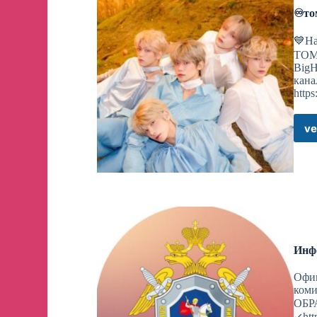
Утечка от Dimbreath и Firefly Lover
♾ᴛᴏ
Оформление от
Riley_Centurion
💙Н
#обновление2_3
TOM
— Сливы от Бледной: ХСР —
BigH
кана
https
2.3 • Новые реликвии и планарные украше
Детали
ve
| Перевод любительский и может содержать в
Утечка от Dimbreath и Firefly Lover
Оформление от
Riley_Centurion
#обновление2_3
— Сливы от Бледной: ХСР —
Инф
Офиц
ком
Вот это я понимаю апгрейт
Новый враг
ОБР
↙️ht