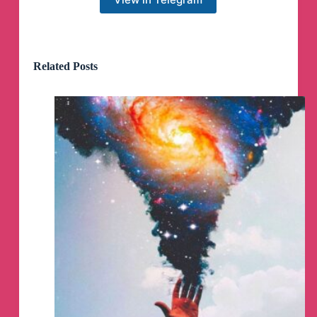
📍
TÜRK PETROLLERİ VE ENERJİ
SEKTÖRÜNDEKİ İSTİKRARLI FIRSATLAR
📍
JEOPOLİTİK RİSKLERDEN KAYNAKLI
DÜŞEN TÜRK BORSASINDA HALA
Related Posts
BÜYÜMEYE DEVAM EDEN ŞİRKETLER
(#Reklam Paylaşımıdır)
🛑
BU SÜRECİ VE FİYATLARI FIRSATA
ÇEVİRMEK İÇİN
DAHA FAZLA BİLGİ İÇİN
⬇️
https://t.me/+buC9DHGK51FjODlk
#Sdttr böyle kötü zamanda tavan kapattı.
Borsa hep çok sert düşüşler görmüştür ama hiç
yok olmamıştır.
Tüm düşüşlerde unutulmuştur.
En çok kazananlar düşüşleri doğru