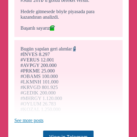
#Sdttr 261₺‘ti gördü bereket versin.
Hedefe gitmesede böyle piyasada para
kazandıran analizdi.
Başarılı sayarız
✅
Bugün yapılan geri alımlar
⤵️
#İNVES 8.297
#VERUS 12.001
#AVPGY 200.000
#PRKME 25.000
#OBAMS 100.000
#LKMNH 101.000
#KRVGD 801.925
#GEDIK 200.000
#MHRGY 1.120.000
#OYLUM 26.783
#KOZAL 1.250.000
See more posts
SON DAKİKA!
View in Telegram