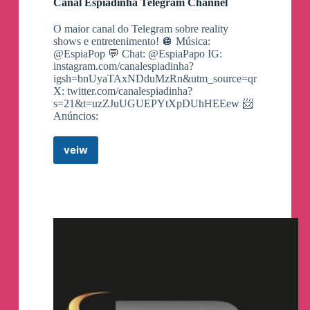
Canal Espiadinha Telegram Channel
O maior canal do Telegram sobre reality
shows e entretenimento! 🪩 Música:
@EspiaPop 💬 Chat: @EspiaPapo IG:
instagram.com/canalespiadinha?
igsh=bnUyaTAxNDduMzRn&utm_source=qr
X: twitter.com/canalespiadinha?
s=21&t=uzZJuUGUEPYtXpDUhHEEew 📨
Anúncios:
veiw
Canal
Espiadinha
Telegram
Channel