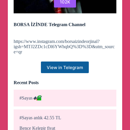
102K
BORSA İZİNDE Telegram Channel
https://www.instagram.com/borsaizindeorjinal?
igsh=MTJ2ZDc1cDl6YWhqbQ%3D%3D&utm_sourc
e=qr
View in Telegram
Recent Posts
#Sayas
🔥
✅
#Sayas anlık 42.55 TL
Bence Kelepir fiyat