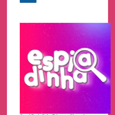
Şüpheniz olmasın.
/
Benim yok
Free
signals
Telegram
Channel
Borsa yükselirken herkes iyimserdi şimdi herkes
kötümser.
Şuan borsamızda müthiş fırsatlar var fakat korku
bunları görmeye engel olabiliyor.
Birsürü hisse 1 yıl sonra 4-5 kat yükselmiş
olacak.
Bu fiyatları mumla arıyor olacağız.