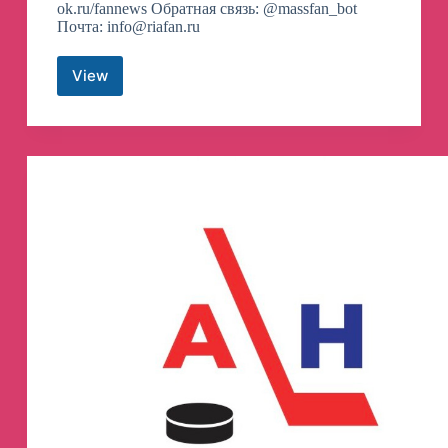
ok.ru/fannews Обратная связь: @massfan_bot
Почта:
info@riafan.ru
View
РИА
ФАН
Телеграм
канал