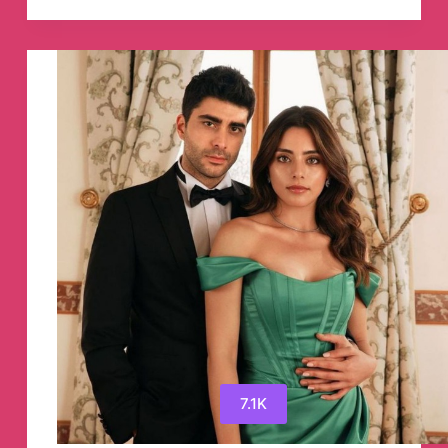
official
Телеграм
канал
7.1K