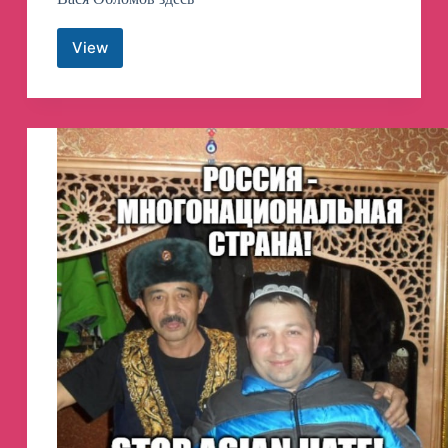
View
Вася
Обломов
/
Официальный
канал
Телеграм
канал