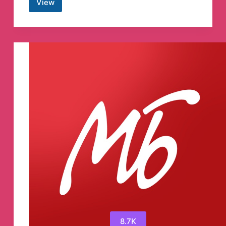
View
Roman
Popkov
Телеграм
канал
8.7K