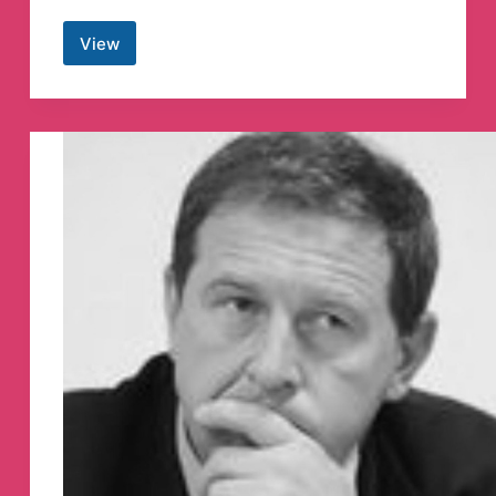
View
Иосиф
Пригожин
Телеграм
канал