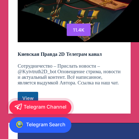
11.4K
Киевская Правда 2D Телеграм канал
Сотрудничество – Прислать новости –
@Kyivtruth2D_bot Оповещение стрима, новости
и актуальный контент. Всё написанное,
является выдумкой Автора. Ссылка на наш чат.
View
Киевская
Правда
Telegram Channel
2D
Телеграм
канал
Telegram Search