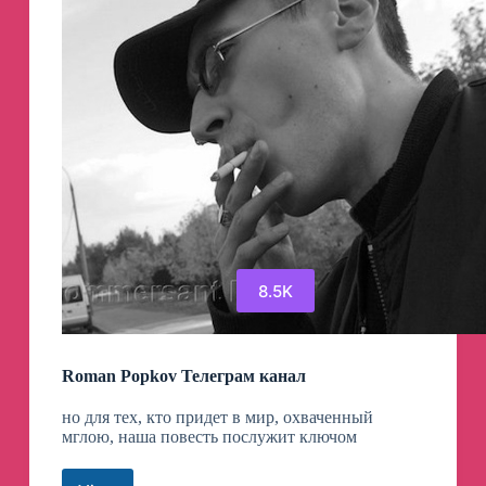
8.5K
Roman Popkov Телеграм канал
но для тех, кто придет в мир, охваченный
мглою, наша повесть послужит ключом