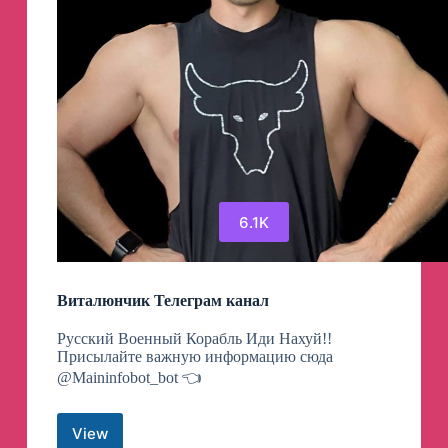
6.1K
Виталюнчик Телеграм канал
Русский Военный Корабль Иди Нахуй!!
Присылайте важную информацию сюда
@Maininfobot_bot 👈
View
Виталюнчик