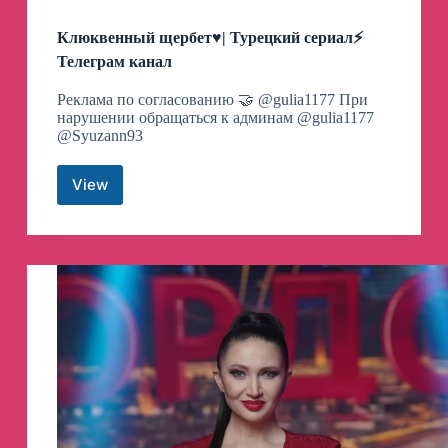
Клюквенный щербет♥️| Турецкий сериал⚡
Телеграм канал
Реклама по согласованию 🤝 @gulia1177 При
нарушении обращаться к админам @gulia1177
@Syuzann93
View
Клюквенный
щербет♥️|
Турецкий
сериал⚡
Телеграм
канал