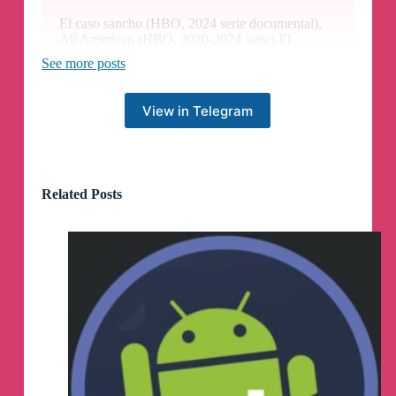
El caso sancho (HBO, 2024 serie documental),
All American (HBO, 2020-2024 serie) El
régimen (HBO, 2024 serie).
See more posts
Otras muchas, ya han sido subidas.
View in Telegram
Prime Video, Netflix, Disney, etc.
Todos suben los precios. Todos empiezan a
Related Posts
añadir publicidad aunque pagues y además te
bajan la calidad de todo por un precio mayor...
Luego quieren bloquear las plataformas que dan
el contenido a los usuarios gratuitamente, cuando
ellos se ríen de sus suscriptores.
Aqui seguimos, DixMax
▶️
Prime Video:
https://www.hobbyconsolas.com/noticias/prime-
video-reduce-avisar-calidad-imagen-sonido-todo-
catalogo-no-ser-pagues-cuota-mensual-2-euros-