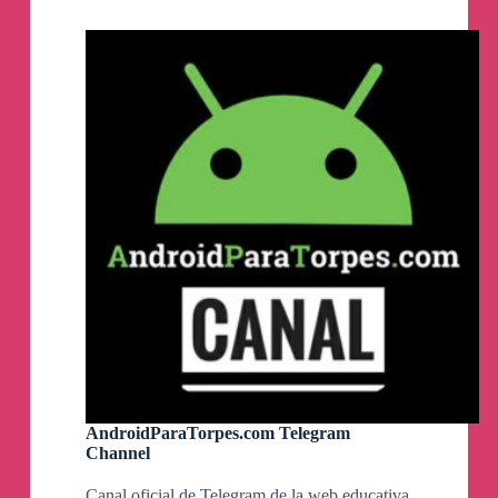
Hacking
🟢
Nueva actualización disponible.
Telegram
Channel
DixMax Extensión Extractora de enlaces de
Playdede a DixMax
(para subir enlaces)
para
Google Chrome v.1.0.11 [31-03-2024]
Nota:
Para instalar esta puede que tengas que
borrar la anterior (cosas de Google Chrome) al no
estar en su tienda de extensiones.
EVITA EL BLOQUEO DE TELEGRAM
en
España
🇪🇸
para seguir manteniendote al tanto
de DixMax
▶️
en Telegram
🌐
Opción 1 (más sencilla): Usar un VPN para
simular que estás en otro país fuera de España.
Opción 2 (más rebuscada): Usar Proxy.
AndroidParaTorpes.com Telegram
Channel
1️⃣
Entra en: https://t.me/ProxyMTProto
Canal oficial de Telegram de la web educativa