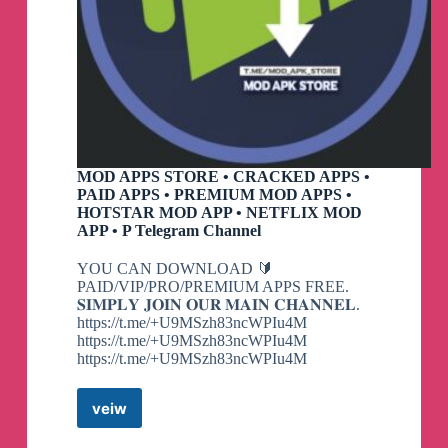
1379265
Disney:
https://www.xataka.com/streaming/disney-avisa-
subida-precios-te-toca-renovar-suscripcion-anual-
pagaras-30
https://www.elespanol.com/series/disney-
plus/20231102/publicidad-llegado-disney-afecta-
MOD APPS STORE • CRACKED APPS •
nuevo-plan-anuncios-suscriptores-
PAID APPS • PREMIUM MOD APPS •
actuales/806669353_0.html
HOTSTAR MOD APP • NETFLIX MOD
APP • P Telegram Channel
Netflix:
https://www.xataka.com/streaming/netflix-da-a-
entender-que-se-avecinan-aumentos-confirma-fin-
YOU CAN DOWNLOAD 🔰
plan-barato-anuncios-algunos-paises
PAID/VIP/PRO/PREMIUM APPS FREE.
𝐒𝐈𝐌𝐏𝐋𝐘 𝐉𝐎𝐈𝐍 𝐎𝐔𝐑 𝐌𝐀𝐈𝐍 𝐂𝐇𝐀𝐍𝐍𝐄𝐋.
https://t.me/+U9MSzh83ncWPIu4M
https://t.me/+U9MSzh83ncWPIu4M
Funcionando nuevamente.
https://t.me/+U9MSzh83ncWPIu4M
veiw
MOD
Actualmente nuestro servicio de reproducción
APPS
instantánea
⚡️
esta experimentando problemas de