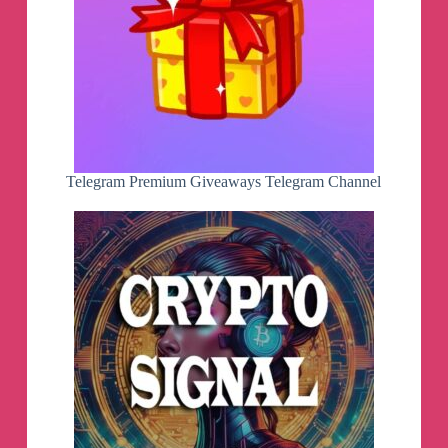
позиції, атакувати ворога та евакуйовувати
поранених. І найголовніше – вони
допоможуть зберігати життя наших
військових.
Долучайтеся
до підтримки Сил оборони!
Telegram Premium Giveaways Telegram Channel