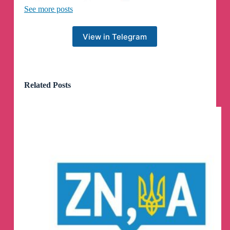
Підписатись
👍
Instagram
🟥
See more posts
Надіслати новину
👇
View in Telegram
@dnepr_operativbot
😊
😕
Пацани на тазЄ чудять не по деЦЬкі
Related Posts
Підписатись
👍
Instagram
🟥
Надіслати новину
👇
@dnepr_operativbot
😁
Нічим не гірше за Lamborghini.
Кабрік
пацанський таз помітили на Лівобережному.
Підписатись
👍
Instagram
🟥
Надіслати новину
👇
@dnepr_operativbot