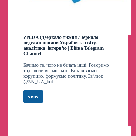
❗️
УВАГА розшук.
Поліція Дніпра розшукує
Хараман Валерію 2002 р.н
,
яка 27.05.2024
вийшла з дому у місті Підгородне та
ZN.UA (Дзеркало тижня / Зеркало
можливо поїхала на вокзал разом з
недели): новини України та світу,
новонародженою дитиною Харман Дмитро
аналітика, інтерв’ю | Війна Telegram
2024 р.н.
Channel
Якщо вам відома будь-яка інформація про
Бачимо те, чого не бачать інші. Говоримо
місце перебування Хараман Валерії та її
тоді, коли всі мовчать. Викриваємо
дитини, поліцейські прохають повідомити за
корупцію, формуємо політику. Зв’язок:
телефоном: 0505450700;
@ZN_UA_bot
0951237770 або 102.
Підписатись
👍
Instagram
🟥
veiw
ZN.UA
(Дзеркало
Надіслати новину
👇
тижня
/
@dnepr_operativbot
Зеркало
недели):
новини