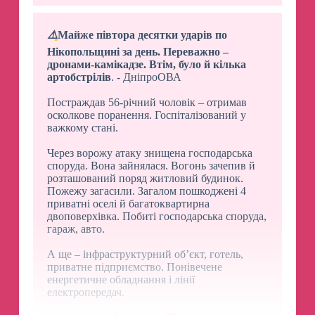
⚠️
Майже півтора десятки ударів по
Нікопольщині за день. Переважно –
дронами-камікадзе. Втім, було й кілька
артобстрілів
. - ДніпроОВА
Постраждав 56-річний чоловік – отримав
осколкове поранення. Госпіталізований у
важкому стані.
Через ворожу атаку знищена господарська
споруда. Вона зайнялася. Вогонь зачепив й
розташований поряд житловий будинок.
Пожежу загасили. Загалом пошкоджені 4
приватні оселі й багатоквартирна
двоповерхівка. Побиті господарська споруда,
гараж, авто.
А ще – інфраструктурний об’єкт, готель,
приватне підприємство. Понівечене
енергетичне обладнання і лінії
електропередач.