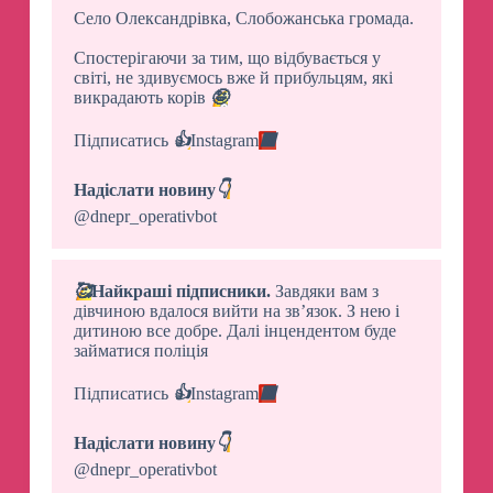
Село Олександрівка, Слобожанська громада.
Спостерігаючи за тим, що відбувається у
світі, не здивуємось вже й прибульцям, які
викрадають корів
🤪
Підписатись
👍
Instagram
🟥
Надіслати новину
👇
@dnepr_operativbot
🥰
Найкраші підписники.
Завдяки вам з
дівчиною вдалося вийти на звʼязок. З нею і
дитиною все добре. Далі інцендентом буде
займатися поліція
Підписатись
👍
Instagram
🟥
Надіслати новину
👇
@dnepr_operativbot