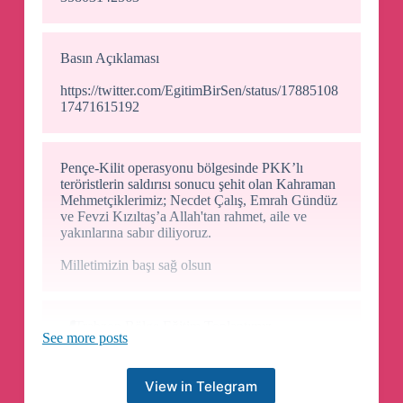
Basın Açıklaması
https://twitter.com/EgitimBirSen/status/17885108
17471615192
Pençe-Kilit operasyonu bölgesinde PKK’lı
teröristlerin saldırısı sonucu şehit olan Kahraman
Mehmetçiklerimiz; Necdet Çalış, Emrah Gündüz
ve Fevzi Kızıltaş’a Allah'tan rahmet, aile ve
yakınlarına sabır diliyoruz.
Milletimizin başı sağ olsun
📍
Trabzon Bölge Eğitim Toplantımız
See more posts
View in Telegram
📍
Samsun Bölge Eğitim Toplantımız