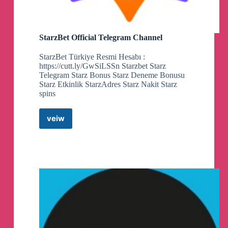
StаrzВеt Official Telegram Channel
StarzBet Türkiye Resmi Hesabı :
https://cutt.ly/GwSiLSSn Starzbet Starz
Telegram Starz Bonus Starz Deneme Bonusu
Starz Etkinlik StarzAdres Starz Nakit Starz
spins
veiw
StаrzВеt
Official
Telegram
Channel