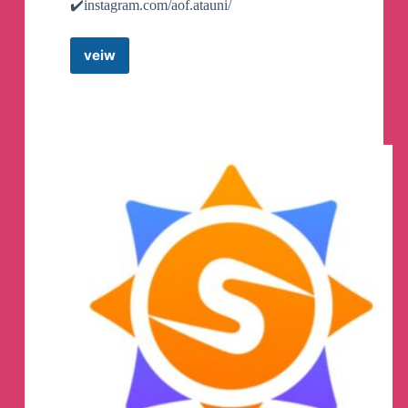
✔️instagram.com/aof.atauni/
veiw
Atatürk
Üniversitesi
Açık
ve
Uzaktan
Öğretim
Fakültesi
Resmi
Telegram
Hesabı
Telegram
Channel