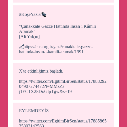
#KöşeYazısı
✒️
"Çanakkale-Gazze Hattında İnsan-ı Kâmili
Aramak"
[Ali Yalçın]
🔗
https://ebs.org.tr/yazi/canakkale-gazze-
hattinda-insan-i-kamili-aramak/1991
X'te etkinliğimiz başladı.
https://twitter.com/EgitimBirSen/status/17888292
04907274472?t=MMzZa-
j1EC1X28DoGtpTgw&s=19
EYLEMDEYİZ.
https://twitter.com/EgitimBirSen/status/17885865
35803142563