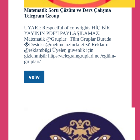
Matematik Soru Çözüm ve Ders Çalışma
Telegram Group
UYARI: Respectful of copyrights HİÇ BİR
YAYININ PDF’İ PAYLAŞILAMAZ!
Matematik @Gruplar | Tüm Gruplar Burada
🌟Destek: @mehmetozturknet 📣 Reklam:
@reklambilgi Üyeler, güvenlik için
gizlenmiştir https://telegramgruplari.net/egitim-
gruplari/
veiw
Matematik
Soru
Çözüm
ve
Ders
Çalışma
Telegram
Group