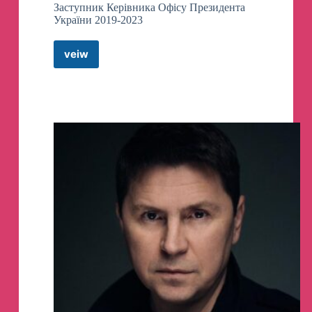
Заступник Керівника Офісу Президента
України 2019-2023
veiw
ТИМОШЕНКО
🇺🇦
Офіс
Президента
Telegram
Channel