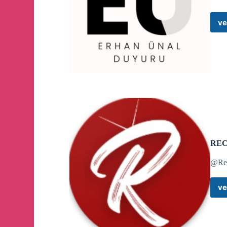
ve
REC
@Re
ve