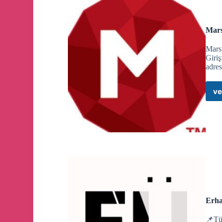
tıklayarak "Tamam" diyoruz. Artık rehberinizde olan
Mars
UYGULAMAYI TÜRKÇE YAPMAK:
@telerobot'a tıklayıp en alt kısımda yazan "Start"
Marsb
olarak "Türkçe" seçeneğine tıklayın. Gelen mesajd
Giriş
tıklayıp indirin. Sonra bu mesajın en sağında görü
adre
Localization File" seçeneğine tıklayın, uygulama a
mesaj yazarak destek alabilir. Bu ayarlar Android ku
ve
uygulamayı Türkçe kullanma seçeneği yoktur.
Channel created
Erha
📌Tüm