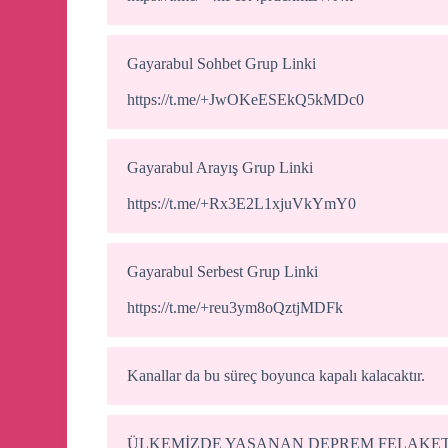
Gayarabul Sohbet Grup Linki
https://t.me/+JwOKeESEkQ5kMDc0
Gayarabul Arayış Grup Linki
https://t.me/+Rx3E2L1xjuVkYmY0
Gayarabul Serbest Grup Linki
https://t.me/+reu3ym8oQztjMDFk
Kanallar da bu süreç boyunca kapalı kalacaktır.
ÜLKEMİZDE YAŞANAN DEPREM FELAKETİ