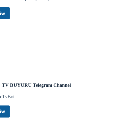
iw
Erhan
Ünal
Duyuru
Telegram
Channel
 TV DUYURU Telegram Channel
cTvBot
iw
REC
TV
DUYURU
Telegram