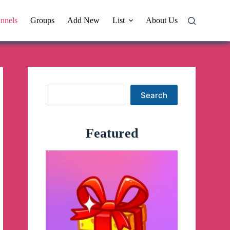
nnels
Groups
Add New
List
About Us
Search
Search
Featured