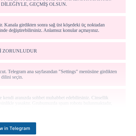
 DİLEĞİYLE, GEÇMİŞ OLSUN.
r. Kanala girdikten sonra sağ üst köşedeki üç noktadan
nde değiştirebilirsiniz. Anlamsız konular açmayınız.
Mİ ZORUNLUDUR
evcut. Telegram ana sayfasından "Settings" menüsüne girdikten
ilini seçin.
kendi aranızda sohbet muhabbet edebilirsiniz. Cinsellik
kesinlikle yasaktır. Grubumuzda spam robotu bulunmaktadır,
leneceksiniz bilginiz olsun.
w in Telegram
ndinizden bahsettiğiniz ve arayışını belirttiğiniz mesajlar
hangi bir fotoğraf, link vb. göndermek kesinlikle yasaktır.