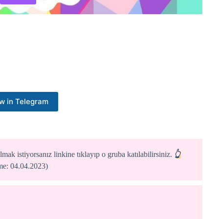
w in Telegram
mak istiyorsanız linkine tıklayıp o gruba katılabilirsiniz.
👆
eme: 04.04.2023)