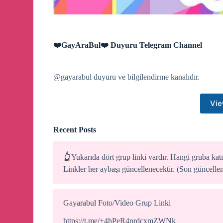
❤️GayAraBul❤️ Duyuru Telegram Channel
@gayarabul duyuru ve bilgilendirme kanalıdır.
Vie
Recent Posts
👆
Yukarıda dört grup linki vardır. Hangi gruba katıl
Linkler her aybaşı güncellenecektir. (Son güncell
Gayarabul Foto/Video Grup Linki
https://t.me/+4hPeR4prdcxmZWNk