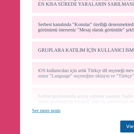
EN KISA SÜREDE YARALARIN SARILMASI
Serbest kanalında "Konular" özelliği denenmektedi
görünümü isterseniz "Mesaj olarak görüntüle" şekli
GRUPLARA KATILIM İÇİN KULLANICI İS
iOS kullanıcıları için artık Türkçe dil seçeneği m
sonra "Language" seçeneğine tıklayın ve "Türkçe" d
Sohbet grubumuzda arayış yapmak yasaktır. Sadece 
içeren herhangi bir fotoğraf, link vb. göndermek 
link veya fotoğraf attığınızda otomatik olarak engel
See more posts
Vie
Arayış grubumuzda sohbet etmek yasaktır. Sadece ke
atmanızı önemle rica ediyoruz. Cinsellik içeren her