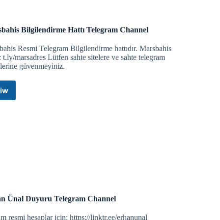
 kişileriniz görünmeyecektir. Fakat onlar sizi görebilir.
bahis Bilgilendirme Hattı Telegram Channel
 yazısına tıklayın, daha sonra "Andorid" seçeneğine ve son
ahis Resmi Telegram Bilgilendirme hattıdır. Marsbahis
a "Turkish.Xml" isimli bir dosya olacak. Bu dosyaya bir kere
: t.ly/marsadres Lütfen sahte sitelere ve sahte telegram
nen "3 Nokta" işaretine basarak çıkan listeden "Apply
slerine güvenmeyiniz.
rtık Türkçe olacaktır. Sonuca ulaşamayanlar adminlere özel
llanan kişiler için geçerlidir, iOS kullananlar için henüz
iw
Marsbahis
Bilgilendirme
Hattı
Telegram
Channel
n Ünal Duyuru Telegram Channel
 resmi hesaplar için: https://linktr.ee/erhanunal