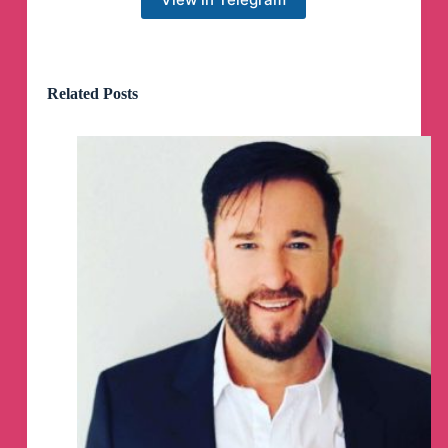
Heimatschutzminister Alejandro Mayorkas löste
einen Sturm der Empörung aus, als er Reportern
mitteilte, dass die Federal Emergency
Management Agency (FEMA) „nicht über die
nötigen Mittel“ verfüge, um die Amerikaner
Related Posts
durch den Rest der Hurrikansaison im Atlantik zu
bringen – nachdem die Behörde seit Herbst 2022
mehr als 1,4 Milliarden Dollar für die
Bewältigung der Migrantenkrise ausgegeben
hatte.
Meine Kanäle:
😒
Phantom-Schweiz
📱
Twitter/X
📱
Facebook
📱
Instagram
Unterstützen:
📱
Paypal
📱
Bitcoin
📈
Kanal Boosten