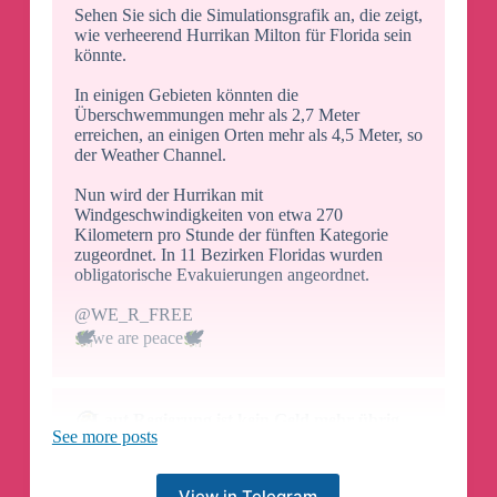
Sehen Sie sich die Simulationsgrafik an, die zeigt,
wie verheerend Hurrikan Milton für Florida sein
könnte.
In einigen Gebieten könnten die
Überschwemmungen mehr als 2,7 Meter
erreichen, an einigen Orten mehr als 4,5 Meter, so
der Weather Channel.
Nun wird der Hurrikan mit
Windgeschwindigkeiten von etwa 270
Kilometern pro Stunde der fünften Kategorie
zugeordnet. In 11 Bezirken Floridas wurden
obligatorische Evakuierungen angeordnet.
@WE_R_FREE
🕊
we are peace
🕊
🤔
Laut Regierung ist kein Geld mehr übrig,
See more posts
um auf Hurrikans zu reagieren – nachdem die
FEMA 1,4 Milliarden Dollar für Migranten
ausgegeben hat
View in Telegram