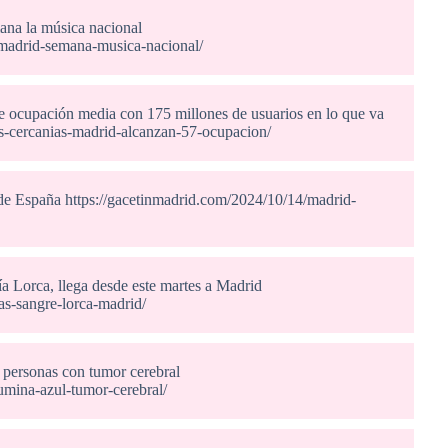
na la música nacional
zzmadrid-semana-musica-nacional/
e ocupación media con 175 millones de usuarios en lo que va
es-cercanias-madrid-alcanzan-57-ocupacion/
de España https://gacetinmadrid.com/2024/10/14/madrid-
a Lorca, llega desde este martes a Madrid
as-sangre-lorca-madrid/
s personas con tumor cerebral
lumina-azul-tumor-cerebral/