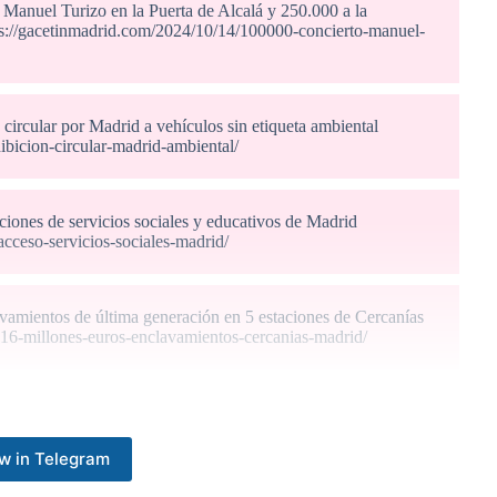
 Manuel Turizo en la Puerta de Alcalá y 250.000 a la
ps://gacetinmadrid.com/2024/10/14/100000-concierto-manuel-
 circular por Madrid a vehículos sin etiqueta ambiental
bicion-circular-madrid-ambiental/
taciones de servicios sociales y educativos de Madrid
acceso-servicios-sociales-madrid/
lavamientos de última generación en 5 estaciones de Cercanías
-16-millones-euros-enclavamientos-cercanias-madrid/
to a la Galería Central
nstala-el-taller-rubens/
w in Telegram