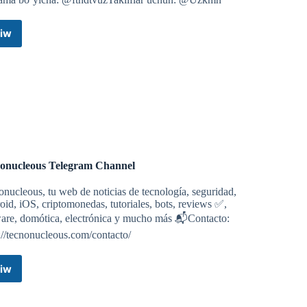
029VaGFWhHF1YlZJDp71u1w y en Facebook
d/
iw
REAL
MADRID
|
abilita 2024: se podrá solicitar desde este martes
Rasmiy
llones-euros-plan-rehabilita-2024/
kanal
Telegram
Channel
porte escolar en este curso
eccionara-1000-autobuses-escolar/
onucleous Telegram Channel
la inversión en vivienda en Madrid, declare zonas
nucleous, tu web de noticias de tecnología, seguridad,
etinmadrid.com/2024/10/14/maroto-psoe-almeida-inversion-
id, iOS, criptomonedas, tutoriales, bots, reviews ✅,
ware, domótica, electrónica y mucho más 📬Contacto:
://tecnonucleous.com/contacto/
iw
Tecnonucleous
Telegram
Channel