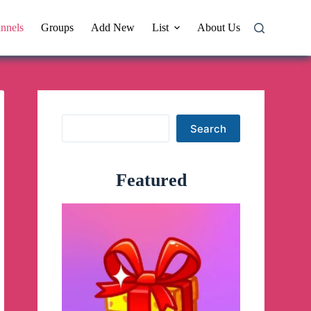
nnels
Groups
Add New
List
About Us
Search
Search
Featured