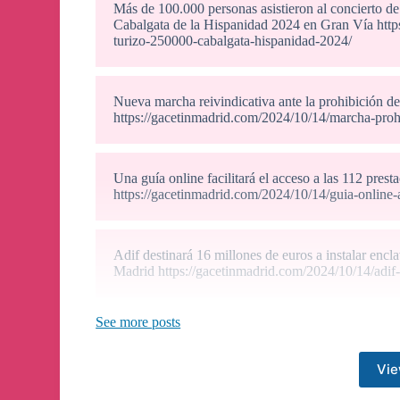
Más de 100.000 personas asistieron al concierto de
Cabalgata de la Hispanidad 2024 en Gran Vía htt
turizo-250000-cabalgata-hispanidad-2024/
Nueva marcha reivindicativa ante la prohibición de
https://gacetinmadrid.com/2024/10/14/marcha-prohi
Una guía online facilitará el acceso a las 112 pres
https://gacetinmadrid.com/2024/10/14/guia-online-
Adif destinará 16 millones de euros a instalar enc
Madrid https://gacetinmadrid.com/2024/10/14/adif
See more posts
El Museo del Prado instala 'El taller de Rubens' jun
https://gacetinmadrid.com/2024/10/14/museo-prado-i
Vie