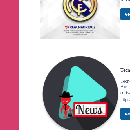
#WhatsApp
➡️
https://whatsapp.com/channel/0
➡️
https://www.facebook.com/groups/empleomadri
ve
Madrid destinará 50 millones de euros a su Plan Reh
https://gacetinmadrid.com/2024/10/14/madrid-50-mi
Madrid inspeccionará casi 1.000 autobuses de trans
https://gacetinmadrid.com/2024/10/14/madrid-insp
Tecn
Reyes Maroto (PSOE) pide a Almeida que triplique 
Tecno
tensionadas y "frene la especulación" https://gac
Andro
vivienda-madrid/
soft
https
ve