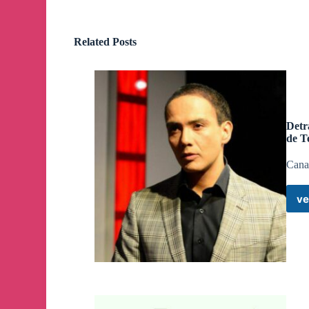
Una persecución de película a gran velocidad en T
https://gacetinmadrid.com/2024/10/14/persecucion-
Related Posts
Almeida inaugura el primer mercado escuela muni
https://gacetinmadrid.com/2024/10/14/almeida-ina
Ayuso anuncia la primera Ley de Caza de Madrid par
Detr
proteger el patrimonio natural y cultural” https:/
de T
madrid-2025/
Canal
Maroto deja en Óscar Puente la decisión sobre la gr
ve
https://gacetinmadrid.com/2024/10/14/maroto-puent
🐿
Estas son las 6 ofertas de empleo de este lune
➡️
Se buscan auxiliares administrativos en Madrid 
https://buscaempleomadrid.com/2024/10/02/se-busc