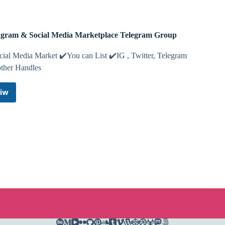
agram & Social Media Marketplace Telegram Group
cial Media Market ✔️You can List ✔️IG , Twitter, Telegram
other Handles
iw
Instagram
&
Social
Media
Marketplace
Telegram
Group