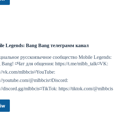
NimaHak
youtube
Telegram
Channel
le Legends: Bang Bang телеграмм канал
иальное русскоязычное сообщество Mobile Legends:
 Bang! ◽️Чат для общения: https://t.me/mlbb_talk◽️VK:
s://vk.com/mlbbcis◽️YouTube:
s://youtube.com/@mlbbcis◽️Discord:
://discord.gg/mlbbcis◽️TikTok: https://tiktok.com/@mlbbcis
iw
Mobile
Legends:
Bang
Bang
телеграмм
канал