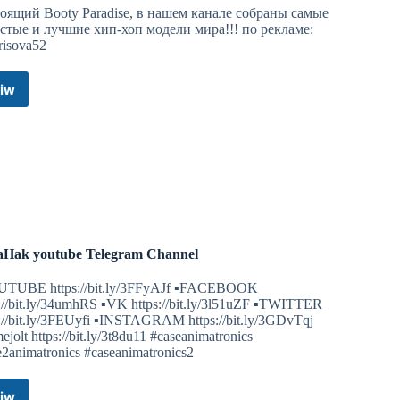
оящий Booty Paradise, в нашем канале собраны самые
стые и лучшие хип-хоп модели мира!!! по рекламе:
isova52
iw
Call
of
Booty
Телеграм
канал
Hak youtube Telegram Channel
UTUBE https://bit.ly/3FFyAJf ▪︎FACEBOOK
://bit.ly/34umhRS ▪︎VK https://bit.ly/3l51uZF ▪︎TWITTER
s://bit.ly/3FEUyfi ▪︎INSTAGRAM https://bit.ly/3GDvTqj
ejolt https://bit.ly/3t8du11 #caseanimatronics
e2animatronics #caseanimatronics2
iw