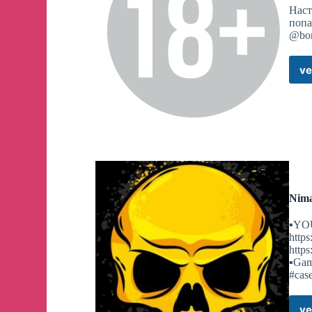
Наст
попа
@bor
ve
Nima
▪︎YO
https
http
▪︎Gam
#cas
ve