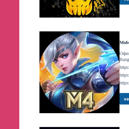
Mobi
Офиц
Bang
http
http
https
ve