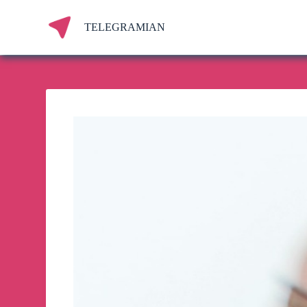
S
k
TELEGRAMIAN
i
p
t
o
c
o
n
t
e
n
t