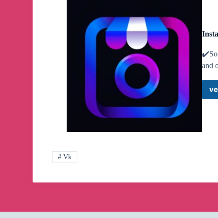
Inst
✔️So
and 
ve
# Vk