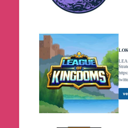
LOK 
LEAG
Strat
http
twit
ve