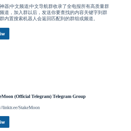
神器|中文频道|中文导航群收录了全电报所有高质量群
频道，加入群以后，发送你要查找的内容关键字到群
群内置搜索机器人会返回匹配到的群组或频道。
iw
搜
群
神
器|
中
文
频
道|
中
文
导
eMoon (Official Telegram) Telegram Group
航
群
://linktr.ee/StakeMoon
Telegram
Group
iw
StakeMoon
(Official