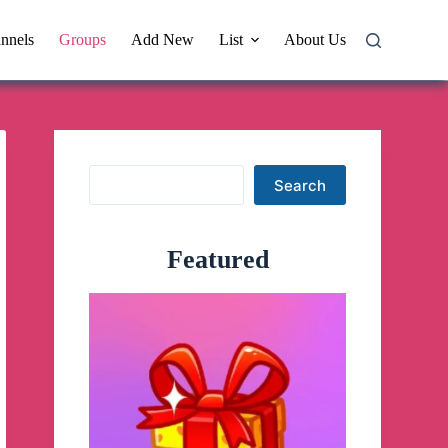
nnels
Groups
Add New
List
About Us
Search
Search
Featured