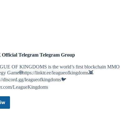
Telegram)
Telegram
Group
Official Telegram Telegram Group
UE OF KINGDOMS is the world’s first blockchain MMO
egy Game🌐https://linktr.ee/leagueofkingdoms👾
s://discord.gg/leagueofkingdoms🐦
ter.com/LeagueKingdoms
iw
LOK
Official
Telegram
Telegram
Group