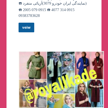
(نمایندگی ایران خودرو 3079)آریائی منفرد ☎️
0915 314 4077 ☎️ 0915 079 2005 ☎️
09383783628
veiw
کانال
تلگرام
فروش
محصولات
ایران
خودرو
آریائی
منفرد