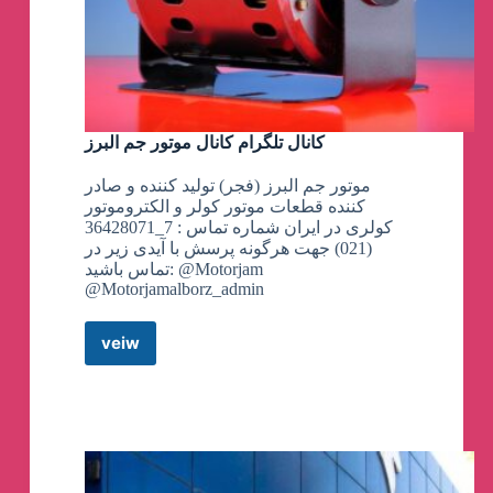
کانال تلگرام کانال موتور جم البرز
موتور جم البرز (فجر) تولید کننده و صادر
کننده قطعات موتور کولر و الکتروموتور
کولری در ایران شماره تماس : 7_36428071
(021) جهت هرگونه پرسش با آیدی زیر در
تماس باشید: @Motorjam
@Motorjamalborz_admin
veiw
کانال
تلگرام
کانال
موتور
جم
البرز