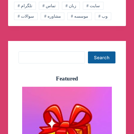
💖
# سایت
# زبان
# تماس
# تلگرام
# وب
# موسسه
# مشاوره
# سوالات
Search
Search
Featured