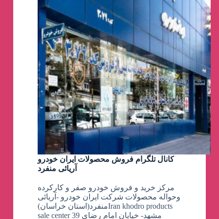
کانال تلگرام فروش محصولات ایران خودرو
آریائی منفرد
مرکز خرید و فروش خودرو صفر و کارکرده
وحواله محصولات شرکت ایران خودرو -آریائی
منفرد(استان خراسان)Iran khodro products
sale center مشهد- خیابان امام رضای 39