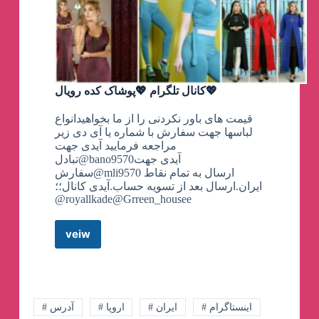
کانال تلگرام 💖پوشاک کده رویال💖
قیمت های باور نکردنی را از ما بخواهیدانواع
لباسها جهت سفارش با شماره یا آی دی زیر
مراجعه فرمایید آیدی جهت
تبادل@bano9570آیدی جهت
سفارش@mli9570 ارسال بە تمام نقاط
ایران.ارسال بعد از تسویه حساب.آیدی کانال؛؛
@royallkade@Grreen_housee
veiw
کانال
تلگرام
💖
پوشاک
کده
رویال
# اینستاگرام
# ایران
# اروپا
# آدرس