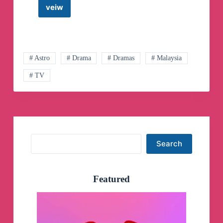
veiw
Bank
Negara
Malaysia
Telegram
Channel
# Astro
# Drama
# Dramas
# Malaysia
# TV
Search
Search
Featured