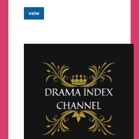
veiw
Shopee
Seller
Q&A
Malaysia
Telegram
Group