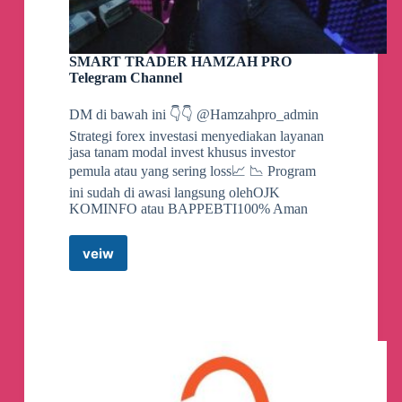
SMART TRADER HAMZAH PRO
Telegram Channel
DM di bawah ini 👇👇 @Hamzahpro_admin
Strategi forex investasi menyediakan layanan
jasa tanam modal invest khusus investor
pemula atau yang sering loss📈 📉 Program
ini sudah di awasi langsung olehOJK
KOMINFO atau BAPPEBTI100% Aman
veiw
SMART
TRADER
HAMZAH
PRO
Telegram
Channel