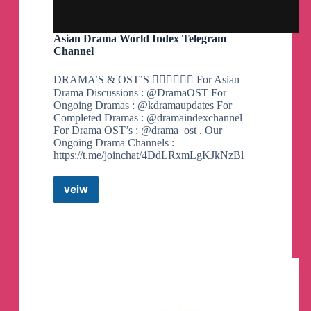
Asian Drama World Index Telegram
Channel
DRAMA’S & OST’S ❤️‍🔥❤️‍🔥❤️‍🔥 For Asian
Drama Discussions : @DramaOST For
Ongoing Dramas : @kdramaupdates For
Completed Dramas : @dramaindexchannel
For Drama OST’s : @drama_ost . Our
Ongoing Drama Channels :
https://t.me/joinchat/4DdLRxmLgKJkNzBl
veiw
Asian
Drama
World
Index
Telegram
Channel