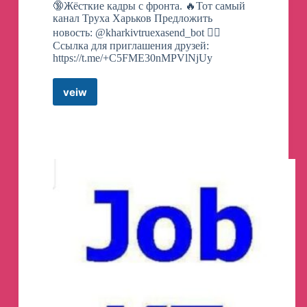
🔞Жёсткие кадры с фронта. 🔥Тот самый
канал Труха Харьков Предложить
новость: @kharkivtruexasend_bot 👇🏻
Ссылка для приглашения друзей:
https://t.me/+C5FME30nMPVlNjUy
veiw
Труха⚡️Харьков
Телеграм
канал