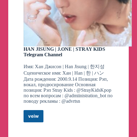
HAN JISUNG | J.ONE | STRAY KIDS
Telegram Channel
Имя: Хан Джисон | Han Jisung | 한지성
Сценическое имя: Хан | Han | 한 | ハン
Дата рождения: 2000.9.14 Позиция: Рэп,
вокал, продюсирование Основная
позиция: Рэп Stray Kids : @StrayKidsKpop
по всем вопросам : @admiinistration_bot по
поводу рекламы : @advrtsn
veiw
HAN
JISUNG
|
J.ONE