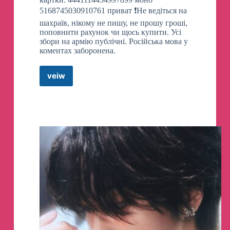
5168745030910761 приват ❗️Не ведіться на
шахраїв, нікому не пишу, не прошу гроші,
поповнити рахунок чи щось купити. Усі
збори на армію публічні. Російська мова у
коментах заборонена.
veiw
STERNENKO
Telegram
Channel