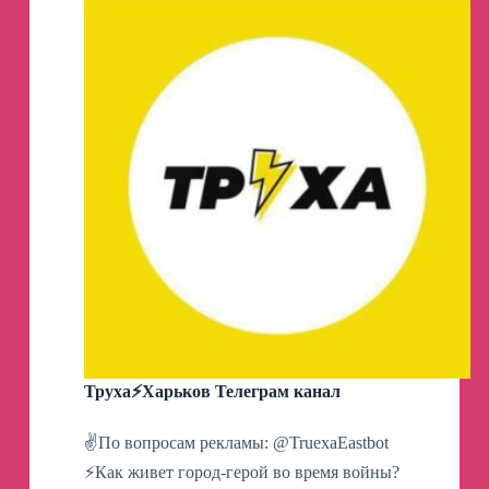
Труха⚡️Харьков Телеграм канал
✌️По вопросам рекламы: @TruexaEastbot
⚡️Как живет город-герой во время войны?