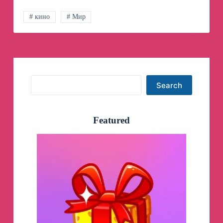
|
STRAY
# кино
# Мир
KIDS
Telegram
Channel
Search
Search
Featured