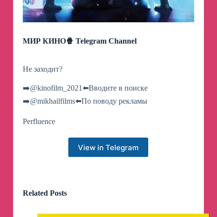
МИР КИНО🍿 Telegram Channel
Не заходит?
➡️@kinofilm_2021⬅️Вводите в поиске
➡️@mikhailfilms⬅️По поводу рекламы
Perfluence
View in Telegram
Related Posts