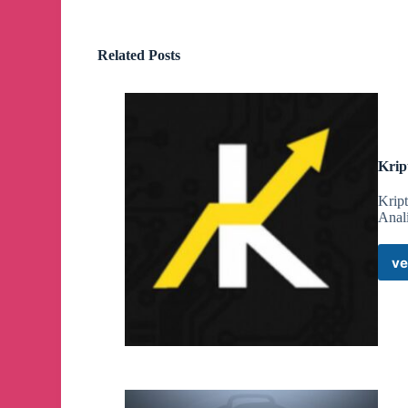
🔔
X Ürün Yöneticisi Nikita Bier, hesapların aktif t
çalıştıklarını açıkladı.
Related Posts
Bu özellikle birlikte, bir hesabın takipçi kitlesini
görülebilecek.
🔔
İsrail, ateşkesin ilk gününde Lübnan'a saldırı dü
Krip
• Çok sayıda ölü ve yaralı olduğu bildirildi.
Kript
Anali
🔔
İran’ın verdiği izinle, Hürmüz Boğazı’ndan ilk 
ve
‣ İran Devlet Televizyonu’na göre, bölgedeki gerilim
🔔
Beyaz Saray ekonomistleri, stablecoin ödüllerin