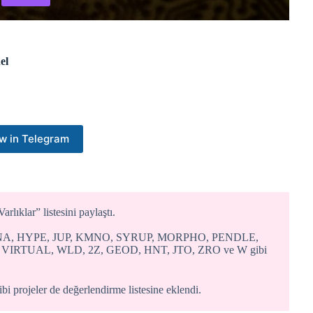
el
w in Telegram
lıklar” listesini paylaştı.
ENA, HYPE, JUP, KMNO, SYRUP, MORPHO, PENDLE,
VIRTUAL, WLD, 2Z, GEOD, HNT, JTO, ZRO ve W gibi
 projeler de değerlendirme listesine eklendi.