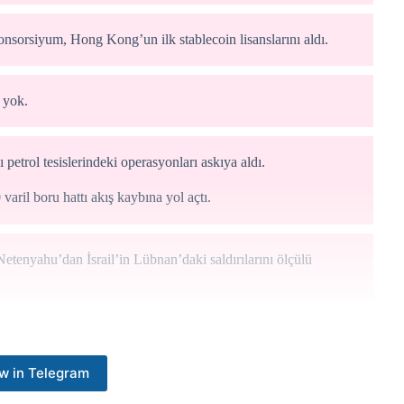
orsiyum, Hong Kong’un ilk stablecoin lisanslarını aldı.
 yok.
 petrol tesislerindeki operasyonları askıya aldı.
varil boru hattı akış kaybına yol açtı.
tenyahu’dan İsrail’in Lübnan’daki saldırılarını ölçülü
olara ulaşabilir.
w in Telegram
 visa ile rekabet etmeye başlayabilir.