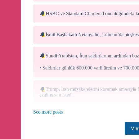
🔔
HSBC ve Standard Chartered öncülüğündeki kons
🔔
İsrail Başbakanı Netanyahu, Lübnan’da ateşkes
🔔
Suudi Arabistan, İran saldırılarının ardından bazı
‣ Saldırılar günlük 600.000 varil üretim ve 700.000 
🔔
Trump, İran müzakerelerini korumak amacıyla Ne
azaltmasını istedi.
See more posts
🔔
Stablecoin hacimleri 2035’e kadar 1,5 katrilyon d
Vie
‣ chainalysis’e göre onchain ödemeler mastercard ve