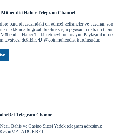
blecoin sandbox’una katıldı.
 Mühendisi Haber Telegram Channel
rek dijital varlık altyapısını geliştirmeyi hedefliyor.
5 trilyon dolar+ varlık yönetimiyle sektörün en büyük
ipto para piyasasındaki en güncel gelişmeler ve yaşanan son
lar hakkında bilgi sahibi olmak için piyasanın nabzını tutan
 Mühendisi Haber’i takip etmeyi unutmayın. Paylaşımlarımız
ım tavsiyesi değildir. 🛑 @coinmuhendisi kuruluşudur.
 iletişimi kesmesinin ardından 68.000 doların altına geriledi.
iw
Coin
Mühendisi
ye devam ediyor. Avalanche ve Sui vadeli işlemlerini
Haber
Telegram
Channel
n geleceğini görüşmek üzere ortak toplantı gerçekleştirdi.
dorBet Telegram Channel
jital varlıkların finans sistemine entegrasyonu yer alıyor.
Nesil Bahis ve Casino Sitesi Yedek telegram adresimiz
e/ResmiMATADORBET