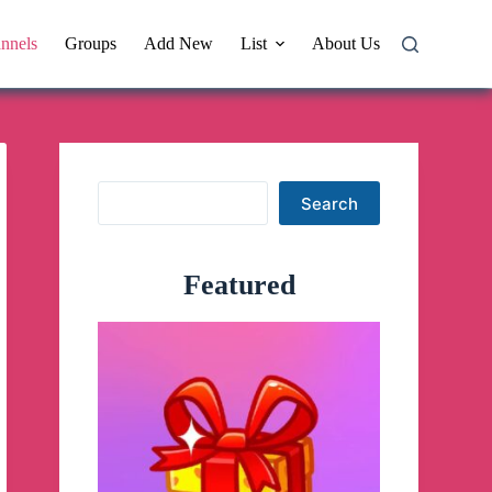
nnels
Groups
Add New
List
About Us
Search
Search
Featured