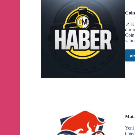
🔔
UBS, Sygnum ve PostFinance, İsviçre frangı sta
Coin
‣ Bankalar, CHF bazlı stablecoin kullanımını test ede
‣ UBS, yaklaşık 100 milyar dolar piyasa değeri ve 
📌 Kr
oyuncularından biri.
durum
Coin
yatır
🔔
Bitcoin, İran’ın ABD ile tüm doğrudan diplomatik
ve
🔔
CME Group, regüle kripto ürünlerini genişletme
başlatmaya hazırlanıyor.
🔔
Trump: "İran medeniyeti bu gece ölecek."
🔔
Fransa ve Güney Kore merkez bankaları, kriptonu
Mata
‣ Görüşmelerin odağında regülasyon, CBDC’ler ve di
Yeni 
t.m