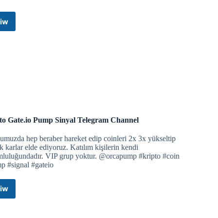
iw
MatadorBet
Telegram
Channel
to Gate.io Pump Sinyal Telegram Channel
muzda hep beraber hareket edip coinleri 2x 3x yükseltip
 karlar elde ediyoruz. Katılım kişilerin kendi
mluluğundadır. VIP grup yoktur. @orcapump #kripto #coin
p #signal #gateio
iw
Kripto
Gate.io
Pump