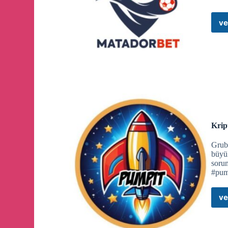
ve
Krip
Grubu
büyük
soru
#pum
ve