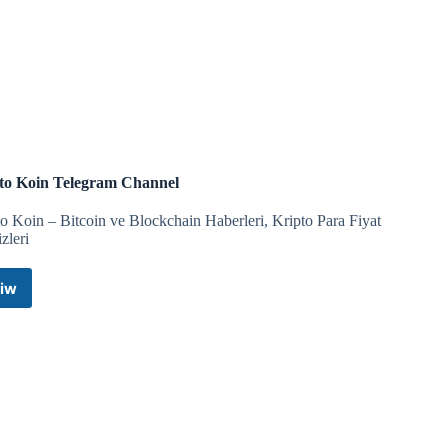
akipçi sayısının gösterileceği yeni bir özellik üzerinde
n ne kadarının organik, ne kadarının bot olduğu daha net
zenledi.
to Koin Telegram Channel
o Koin – Bitcoin ve Blockchain Haberleri, Kripto Para Fiyat
zleri
gemi geçiş yaptı.
iw
Kripto
Koin
 sonrası deniz trafiği kontrollü şekilde yeniden başlatılıyor.
Telegram
Channel
in bankalara zarar vermeyeceğini söylüyor.