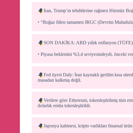
🔔
İran, Trump’ın tehditlerine rağmen Hürmüz Boğ
‣ “Boğaz fiilen tamamen IRGC (Devrim Muhafızları)
🔔
SON DAKİKA: ABD yıllık enflasyon (TÜFE) %
‣ Piyasa beklentisi %3,4 seviyesindeydi, önceki ve
🔔
Fed üyesi Daly: İran kaynaklı gerilim kısa sürede y
masadan kalkmış değil.
🔔
Verilere göre Ethereum, tokenleştirilmiş tüm em
dolarlık emtia tokenleştirildi.
🔔
Japonya kabinesi, kripto varlıkları finansal ürün 