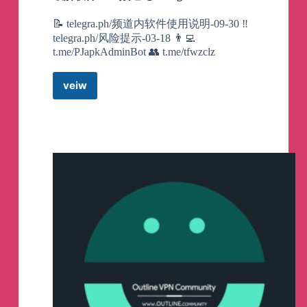
——
👉
广告位已售罄，暂停接新！
📝 telegra.ph/频道内软件使用说明-09-30 ‼
telegra.ph/风险提示-03-18 👨‍💻
t.me/PJapkAdminBot 👥 t.me/tfwzclz
近期整个TG圈都出现了一批长消息广告狗，
veiw
利用机器人无法删除机器人消息的漏洞，通
破
过转发机器人消息的方式，在群组中发布长
解
篇刷屏的 “本群正在清理僵尸，真人点我验
软
证” 或 “本群已被网警监控!点击转移新群” 等
件
𝑽𝑷𝑵
消息，实则是垃圾引流的假消息，引流到 极
频
搜机器人。
道
🅥
👉
极搜机器人 是一个TG综合搜索机器人，
Telegram
可以在其中搜索各类资源，是个不错的机器
Channel
人，点击此处即可使用。 但以发送垃圾消息
破坏别人群组氛围甚至造谣的推广行为是可
耻的。
为杜绝此类垃圾信息的侵扰，懒人群组以引
用多个自动杀广告机器人，不排除可能会对
正常用户的消息进行误封，被误封可进行反