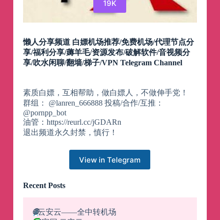
19K
懒人分享频道 白嫖机场推荐/免费机场/代理节点分
享/福利分享/薅羊毛/资源发布/破解软件/音视频分
享/吹水闲聊/翻墙/梯子/VPN Telegram Channel
素质白嫖，互相帮助，做白嫖人，不做伸手党！
群组： @lanren_666888 投稿/合作/互推：
@pornpp_bot
油管：https://reurl.cc/jGDARn
退出频道永久封禁，慎行！
View in Telegram
Recent Posts
🌐
云安云——全中转机场