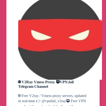
感谢一路支持与陪伴。
试用订阅一枚：
订阅链接：
https://dy.qjfjc.top/api/v1/client/subscribe?
token=9929d158ed6c8e3bdc7bf8b5672308d9
已用上行：79.932 MB
已用下行：17.264 GB
剩余：982.679 GB
总共：1000.000 GB
过期时间：2024-07-01
剩余时间：28天12小时
🌐 V2Ray Vmess Proxy 🥷VPN.fail
🐰
#淘气兔-全中转机场VPN
Telegram Channel
🔥
支持QX/小火箭/Clash/V2R等主流客户端
🌐 Free V2ray / Vmess proxy servers, updated
🚀
全中转线路-高速稳定
in real-time 👉 @vpnfail_v2ray🥷 Free VPN
⏰
4k秒开满足日常办公等需求