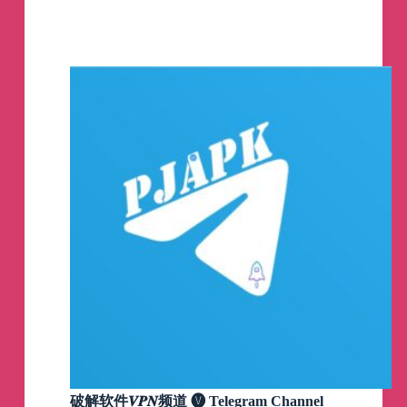
学
——
上
⑧
🪜
南北， 全中转加密节点
网
观
💰
3元200G，6元500G
察
🔥
流媒体解锁，8K秒开
与
———————————————————
机
——
场
⑨
🪜
北海网络，IEPL专线网络
测
💰
19元1TB，29元3TB
速
🔥
流媒体解锁，1000Mbps不限速
Telegram
———————————————————
Channel
——
⑩
🪜
闲鱼网络，高速中转机场
💰
5元100G，12元300G
🔥
邀请返利30%满20即提现
———————————————————
——
⑪
🪜
KTM Cloud , 中转加密节点
💰
3元1TB，6元2TB
🔥
还有限时0元白嫖套餐
———————————————————
破解软件𝑽𝑷𝑵频道 🅥 Telegram Channel