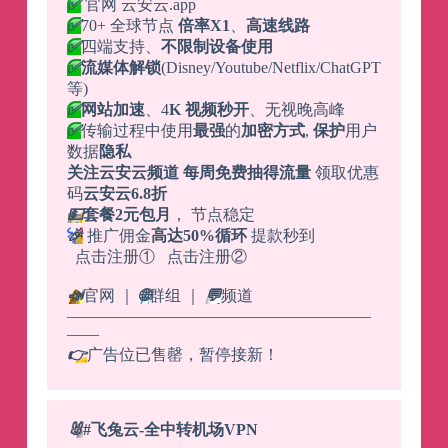
✅
官网 云安云.app
✅
70+ 全球节点
倍率X1
、
高速线路
✅
四端支持、
不限制设备使用
✅
流媒体解锁
(Disney/Youtube/Netflix/ChatGPT
等)
✅
网站加速
、4
K 视频秒开
、无视晚高峰
✅
传输过程中使用
最强
的
加密方式
,
保护
用户
数据
隐私
关注云安云频道 每周免费抽得流量
领取优惠
码
云安云6.8折
💵
套餐2元包月
， 节点稳定
🎉
推广佣金
高达50%循环
提款秒到
点击注册① 点击注册②
📣
官网 ｜
🌐
群组 ｜
💬
频道
———————————————————
——
👉
广告位已售罄，暂停接新！
🐰
#飞兔云-全中转机场VPN