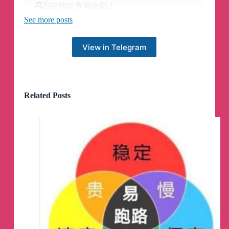
🔍
四链地址查询余额！
👁
地址动账监控通知！
See more posts
💹
OKX交易价格查询！
View in Telegram
📣
交易播报群: @YYTRON
🚀
土拨鼠机场：
土拨鼠.co
———————————————————
——
Related Posts
👉
广告位已售罄，暂停接新！
①
🪜
土拨鼠，全隧道中转机场
💵
15元95G/月，全天4K秒开，
📺
支持流媒体解锁,85折：lanren85
———————————————————
——
②
🪜
青森Cloud，高端IPLC专线机场！
💰
注册送2元，免费1G试用
🚀
有不限时套餐，全场八折:lanren