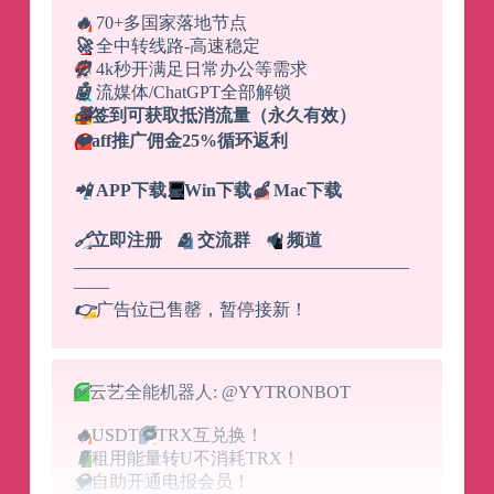
🔥
70+多国家落地节点
🚀
全中转线路-高速稳定
⏰
4k秒开满足日常办公等需求
🤖
流媒体/ChatGPT全部解锁
🎁
签到可获取抵消流量（永久有效）
❤️
aff推广佣金25%循环返利
📲
APP下载
💻
Win下载
🍎
Mac下载
🔗
立即注册
🫂
交流群
🔉
频道
———————————————————
——
👉
广告位已售罄，暂停接新！
✅
云艺全能机器人: @YYTRONBOT
🔥
USDT
🔁
TRX互兑换！
🔋
租用能量转U不消耗TRX！
💎
自助开通电报会员！