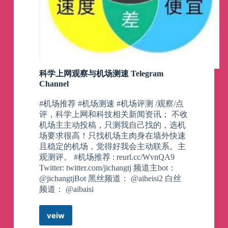
———————————————————
——
④
🪜
辣条，超性价比机场
💰
3元9G。9.9元90G。
🔥
年付优惠2个月。
———————————————————
——
科学上网观察与机场测速 Telegram
⑤
🪜
吃瓜云，中转隧道机场
Channel
💰
5元100G，20元1TB
🔥
小众节点超级多的机场
#机场推荐 #机场测速 #机场评测 /观察/点
———————————————————
评，科学上网和科技相关新闻资讯； 不收
——
机场主主动投稿，只测我自己找的，选机
⑥
🪜
强哥网络，中转隧道机场
场要求很高！只找机场主肉身在墙外快速
且稳定的机场，觉得好我会主动联系。主
💰
2元30G。5元180G
观测评。 #机场推荐 : reurl.cc/WvnQA9
🔥
无任何限制，4K无压力
Twitter: twitter.com/jichangtj 频道主bot：
———————————————————
@jichangtjBot 黑丝频道： @aiheisi2 白丝
——
频道： @aibaisi
⑦
🪜
流量地球， 中转隧道机场
💰
3元100G。10元500G。
veiw
🔥
直连的价格，中转的品质
科
———————————————————