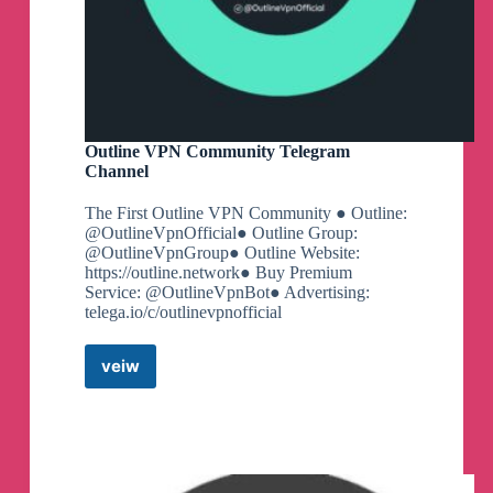
馈，敬请谅解。
如有群友发现有此类垃圾信息未被杀广机器
人及时删除，请在垃圾信息下随便回复一条
消息即可召唤杀广机器人清理垃圾信息，谢
谢支持。
Outline VPN Community Telegram
Channel
#总结#统计
The First Outline VPN Community ● Outline:
2024年05月，懒人共发布白嫖机场油管视频8
@OutlineVpnOfficial● Outline Group:
@OutlineVpnGroup● Outline Website:
期，推荐白嫖机场14个。
https://outline.network● Buy Premium
发布付费机场油管视频1期，为蟒蛇。
Service: @OutlineVpnBot● Advertising:
感谢一路支持与陪伴。
telega.io/c/outlinevpnofficial
veiw
Outline
#总结#统计
VPN
2024年04月，懒人共发布白嫖机场油管视频7
Community
期，推荐白嫖机场17个。
Telegram
发布付费机场油管视频3期，分别为Suya。鳄
Channel
鱼。秒秒云。