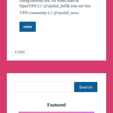
config delivery bot, for WireGuard &
🤖
流媒体/ChatGPT全部解锁
OpenVPN 👉 @vpnfail_bot🚀 Join our free
VPN community 👉 @vpnfail_news
🎁
签到可获取抵消流量（永久有效）
❤️
aff推广佣金20%循环返利
veiw
🌐
📲
Android下载
💻
Win下载
🍎
Mac下载
V2Ray
Vmess
🔗
立即注册
🫂
交流群
🔉
频道
Proxy
🥷
# VPN
VPN.fail
Telegram
一个测速还行的订阅，送给即将失联的朋
Channel
友，有效期365天，每月100G流量。
今日24点前统计群组内发言数最多、活跃度
最高的人获得。（无意义水群刷屏不算，会
Search
Search
被封禁）
没人活跃参加，不送了
🙃
🙃
🙃
🙃
Featured