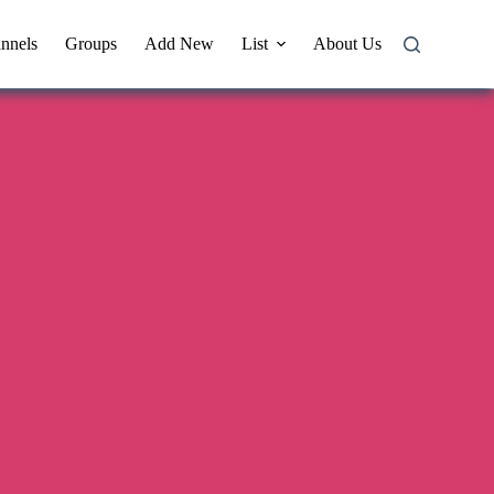
nnels
Groups
Add New
List
About Us