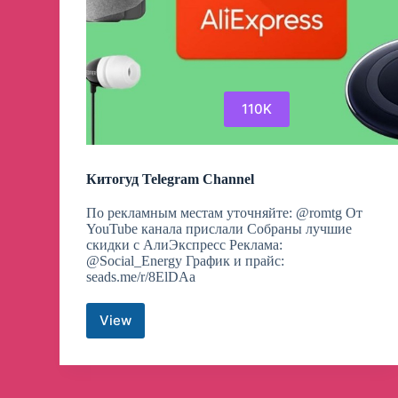
110K
Китогуд Telegram Channel
По рекламным местам уточняйте: @romtg От
YouTube канала прислали Собраны лучшие
скидки с АлиЭкспресс Реклама:
@Social_Energy График и прайс:
seads.me/r/8ElDAa
View
Китогуд
Telegram
Channel