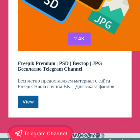
2.4K
Freepik Premium | PSD | Вектор | JPG
Бесплатно Telegram Channel
Бесплатно предоставляем материал с сайта
Freepik Наша группа ВК – Для заказа файлов –
View
Freepik
Premium
|
PSD
|
Telegram Channel
Вектор
|