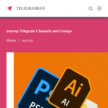
S
TELEGRAMIAN
k
i
p
t
o
c
вектор Telegram Channels and Groups
o
n
Home
вектор
t
e
n
t