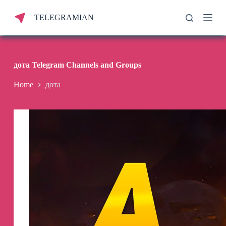
S
TELEGRAMIAN
k
i
p
t
o
c
дота Telegram Channels and Groups
o
n
Home
дота
t
e
n
t