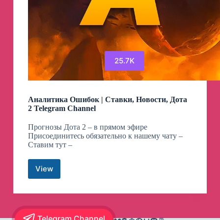
25.7K
Аналитика Ошибок | Ставки, Новости, Дота
2 Telegram Channel
Прогнозы Дота 2 – в прямом эфире
Присоединитесь обязательно к нашему чату –
Ставим тут –
View
Аналитика
Ошибок
|
Ставки,
Новости,
Telegram Channel
Дота