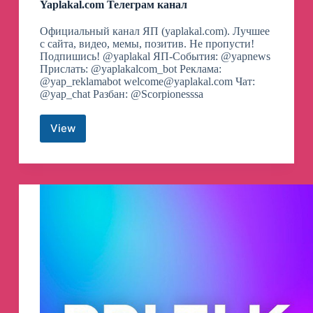
Yaplakal.com Телеграм канал
Официальный канал ЯП (yaplakal.com). Лучшее
с сайта, видео, мемы, позитив. Не пропусти!
Подпишись! @yaplakal ЯП-События: @yapnews
Прислать: @yaplakalcom_bot Реклама:
@yap_reklamabot
welcome@yaplakal.com
Чат:
@yap_chat Разбан: @Scorpionesssa
View
Yaplakal.com
Телеграм
канал