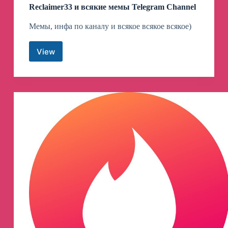
Reclaimer33 и всякие мемы Telegram Channel
Мемы, инфа по каналу и всякое всякое всякое)
View
Reclaimer33
и
всякие
мемы
Telegram
Channel