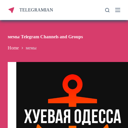
S
TELEGRAMIAN
k
i
p
t
o
c
мемы Telegram Channels and Groups
o
n
Home
мемы
t
e
n
t