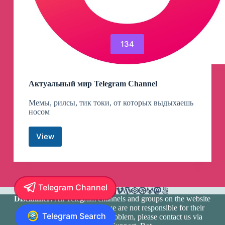
134
Актуальный мир Telegram Channel
Мемы, рилсы, тик токи, от которых выдыхаешь
носом
View
Актуальный
мир
Telegram
Channel
Telegram Channel
Disclaimer:
All Telegram channels and groups on the website
are registered by users and we are not responsible for their
Telegram Search
media content. If there is a problem, please contact us via