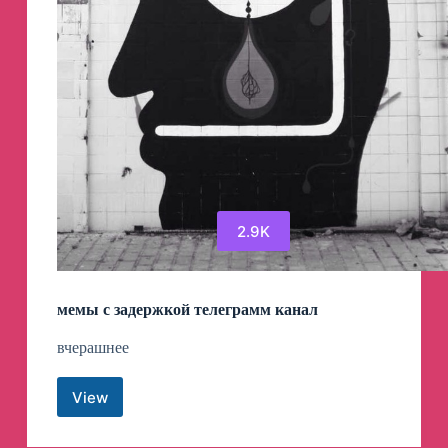
2.9K
мемы с задержкой телеграмм канал
вчерашнее
View
мемы
с
задержкой