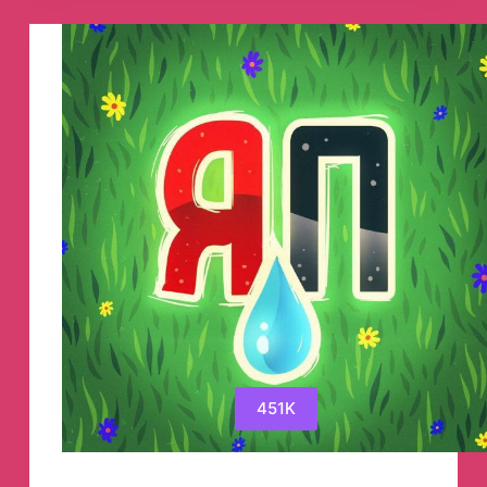
канал
451K