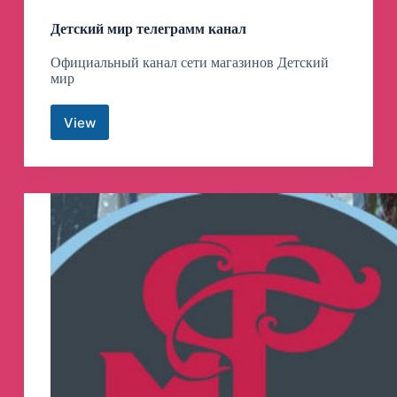
Детский мир телеграмм канал
Официальный канал сети магазинов Детский
мир
View
Детский
мир
телеграмм
канал