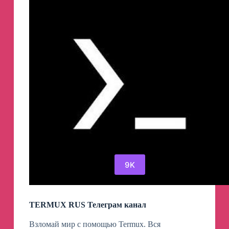
канал
9K
TERMUX RUS Телеграм канал
Взломай мир с помощью Termux. Вся