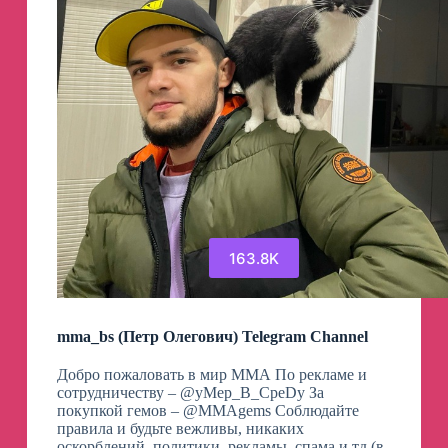
163.8K
mma_bs (Петр Олегович) Telegram Channel
Добро пожаловать в мир ММА По рекламе и
сотрудничеству – @yMep_B_CpeDy За
покупкой гемов – @MMAgems Соблюдайте
правила и будьте вежливы, никаких
оскорблений, политики, рекламы, спама и тд (в