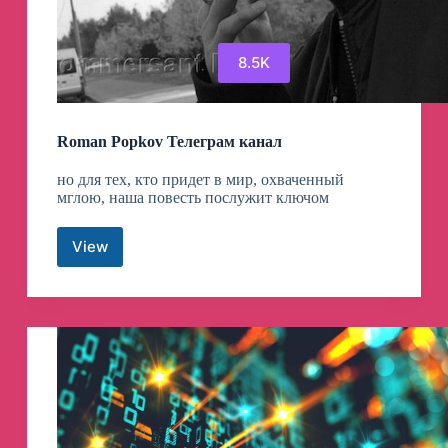
8.5K
Roman Popkov Телеграм канал
но для тех, кто придет в мир, охваченный
мглою, наша повесть послужит ключом
View
Roman
Popkov
Телеграм
канал