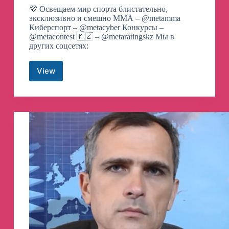
💜 Освещаем мир спорта блистательно,
эксклюзивно и смешно ММА – @metamma
Киберспорт – @metacyber Конкурсы –
@metacontest 🇰🇿 – @metaratingskz Мы в
других соцсетях:
View
Metaratings
Telegram
Channel