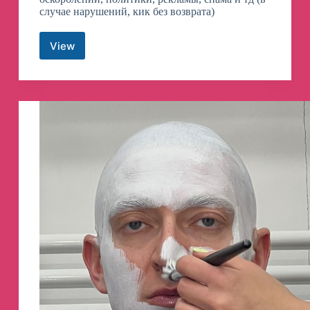
случае нарушений, кик без возврата)
View
mma_bs
(Петр
Олегович)
Telegram
Channel