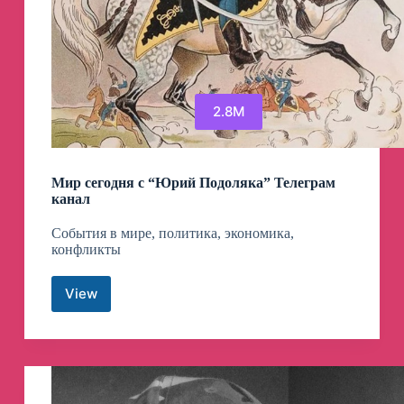
2.8M
Мир сегодня с “Юрий Подоляка” Телеграм
канал
События в мире, политика, экономика,
конфликты
View
Мир
сегодня
с
“Юрий
Подоляка”
Телеграм
канал