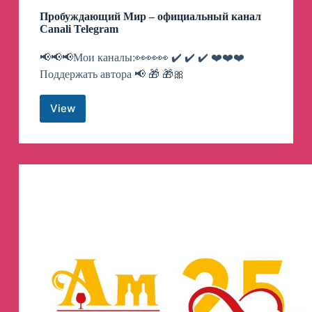
Пробуждающий Мир – официальный канал
Canali Telegram
📢📢📢Мои каналы:👀👀👀 ✔️ ✔️ ✔️ ❤️❤️❤️
Поддержать автора 📢 🎁 🎁🎀
View
Пробуждающий
Мир
–
официальный
канал
Canali
Telegram