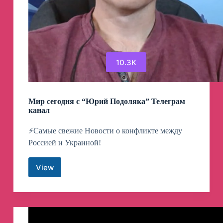
10.3K
Мир сегодня с “Юрий Подоляка” Телеграм
канал
⚡️Самые свежие Новости о конфликте между
Россией и Украиной!
View
Мир
сегодня
с
“Юрий
Подоляка”
Телеграм