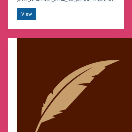
View
Мир
Михаила
Онуфриенко
Telegram
Channel