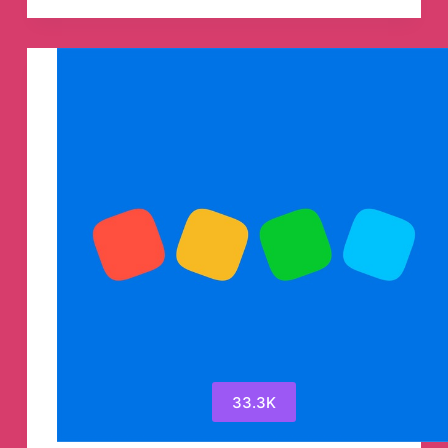
телеграмм
канал
33.3K