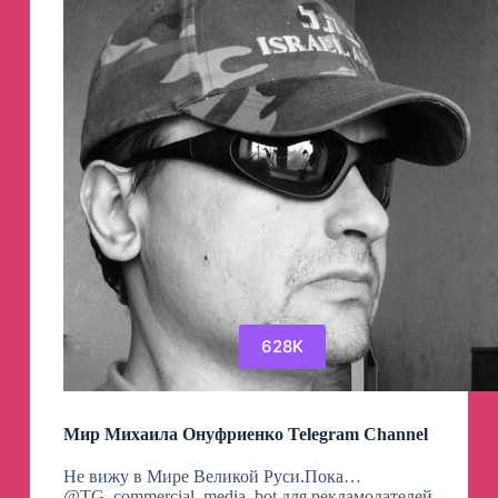
628K
Мир Михаила Онуфриенко Telegram Channel
Не вижу в Мире Великой Руси.Пока…
@TG_commercial_media_bot для рекламодателей