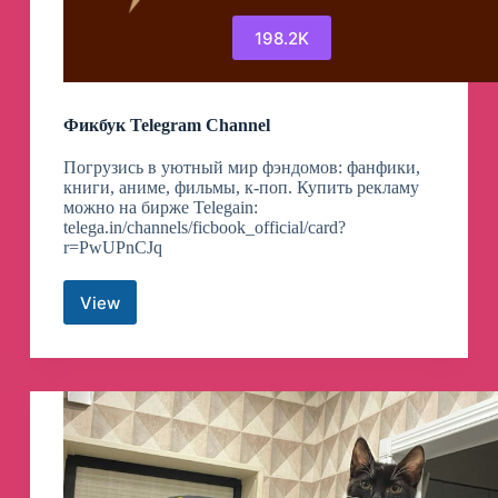
198.2K
Фикбук Telegram Channel
Погрузись в уютный мир фэндомов: фанфики,
книги, аниме, фильмы, к-поп. Купить рекламу
можно на бирже Telegain:
telega.in/channels/ficbook_official/card?
r=PwUPnCJq
View
Фикбук
Telegram
Channel