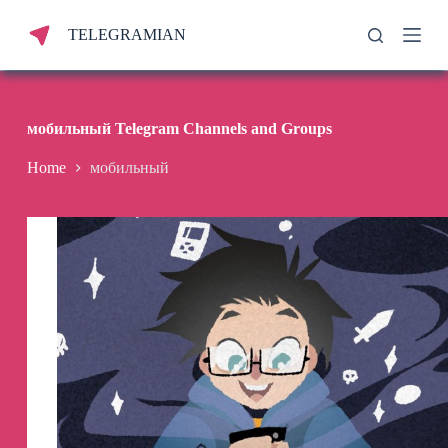
S
TELEGRAMIAN
k
i
p
t
o
c
мобильный Telegram Channels and Groups
o
n
Home
мобильный
t
e
n
t