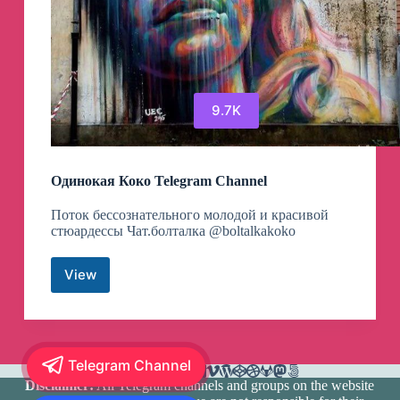
9.7K
Одинокая Коко Telegram Channel
Поток бессознательного молодой и красивой
стюардессы Чат.болталка @boltalkakoko
View
Одинокая
Коко
Telegram
Channel
Telegram Channel
Disclaimer:
All Telegram channels and groups on the website