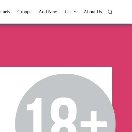
nnels
Groups
Add New
List
About Us