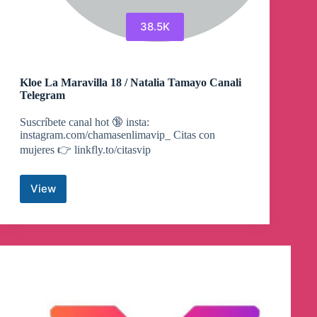
38.5K
Kloe La Maravilla 18 / Natalia Tamayo Canali
Telegram
Suscríbete canal hot 🔞 insta:
instagram.com/chamasenlimavip_ Citas con
mujeres 👉 linkfly.to/citasvip
View
Kloe
La
Maravilla
18
/
Natalia
Tamayo
Canali
Telegram