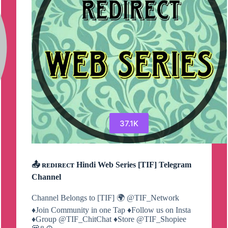
37.1K
📤 ʀᴇᴅɪʀᴇᴄᴛ Hindi Web Series [TIF] Telegram
Channel
Channel Belongs to [TIF] 🌍 @TIF_Network
♦️Join Community in one Tap ♦Follow us on Insta
♦Group @TIF_ChitChat ♦️Store @TIF_Shopiee