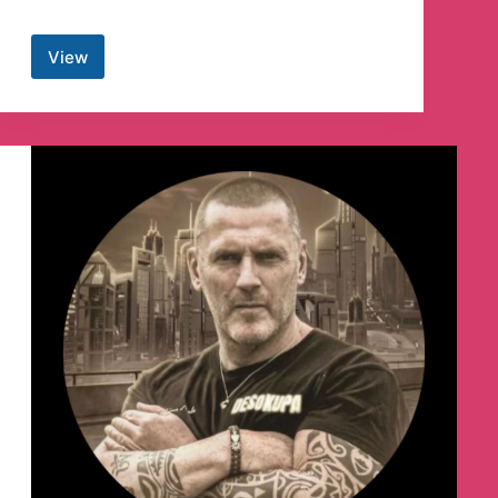
View
Insta
x
Telegram
Channel