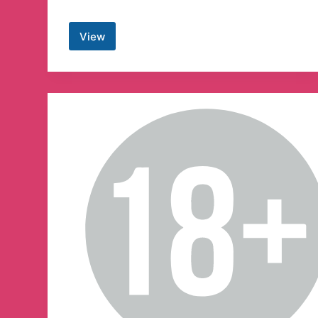
View
Camm_landi
Canali
Telegram