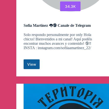
34.3K
Sofia Martinez 👅🔞 Canale de Telegram
Solo respondo personalmente por only Hola
chicxs! Bienvenidos a mi canal! Aquí podéis
encontrar muchos avances y contenido! 🔞‼️
INSTA : instagram.com/sofiiaamartinez_22/
View
Sofia
Martinez
👅
🔞
Canale
de
Telegram