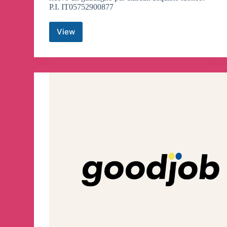
P.I. IT05752900877
View
LA
CASA
DEL
COUPON
Canali
Telegram