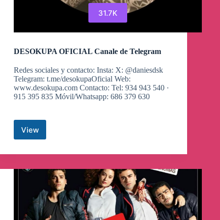
31.7K
DESOKUPA OFICIAL Canale de Telegram
Redes sociales y contacto: Insta: X: @daniesdsk
Telegram: t.me/desokupaOficial Web:
www.desokupa.com Contacto: Tel: 934 943 540 ·
915 395 835 Móvil/Whatsapp: 686 379 630
View
DESOKUPA
OFICIAL
Canale
de
Telegram