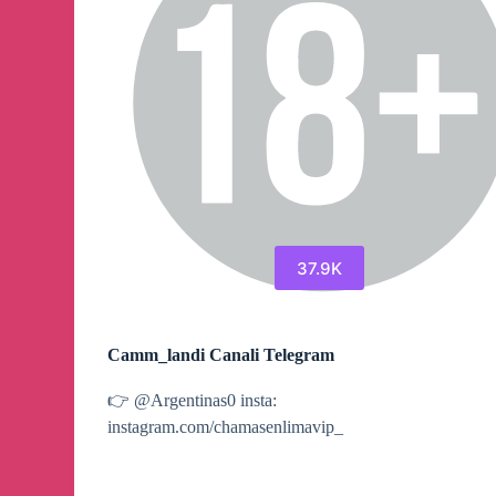
37.9K
Camm_landi Canali Telegram
👉 @Argentinas0 insta:
instagram.com/chamasenlimavip_