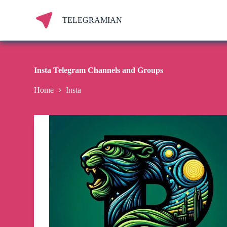
S
k
TELEGRAMIAN
i
p
t
o
c
Insta Telegram Channels and Groups
o
n
Home
Insta
t
e
n
t