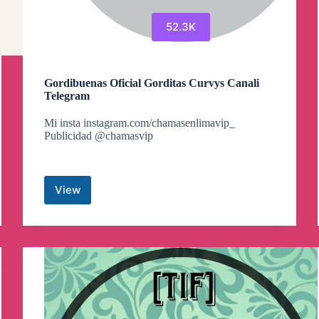
52.3K
Gordibuenas Oficial Gorditas Curvys Canali
Telegram
Mi insta instagram.com/chamasenlimavip_
Publicidad @chamasvip
View
Gordibuenas
Oficial
Gorditas
Curvys
Canali
Telegram