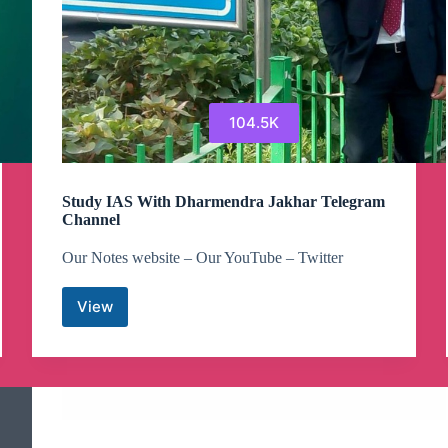
104.5K
Study IAS With Dharmendra Jakhar Telegram
Channel
Our Notes website – Our YouTube – Twitter
View
Study
IAS
With
Dharmendra
Jakhar
Telegram
Channel