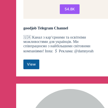
54.8K
goodjob Telegram Channel
🇺🇦 Канал з кар’єрними та освітніми
можливостями для українців. Ми
співпрацюємо з найбільшими світовими
компаніями! Insta: 🖇 Реклама: @damnyeah
View
goodjob
Telegram
Channel