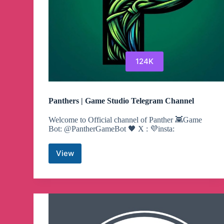
124K
Panthers | Game Studio Telegram Channel
Welcome to Official channel of Panther 👾Game
Bot: @PantherGameBot 🖤 X : 💜insta:
View
Panthers
|
Game
Studio
Telegram
Channel