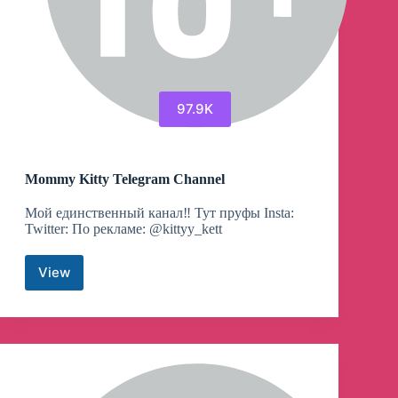
97.9K
Mommy Kitty Telegram Channel
Мой единственный канал‼️ Тут пруфы Insta:
Twitter: По рекламе: @kittyy_kett
View
Mommy
Kitty
Telegram
Channel