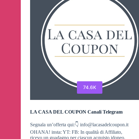
74.6K
LA CASA DEL COUPON Canali Telegram
Segnala un’offerta qui:👇
info@lacasadelcoupon.it
OHANA! insta: YT: FB: In qualità di Affiliato,
ricevo un guadagno per ciascun acquisto idoneo.