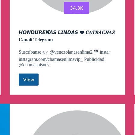
34.3K
𝙃𝙊𝙉𝘿𝙐𝙍𝙀𝙉̃𝘼𝙎 𝙇𝙄𝙉𝘿𝘼𝙎 ❤️ 𝑪𝑨𝑻𝑹𝑨𝑪𝑯𝑨𝑺
Canali Telegram
Suscríbanse 👉 @venezolanasenlima2 💚 insta:
instagram.com/chamasenlimavip_ Publicidad
@chamasbisnes
View
𝙃𝙊𝙉𝘿𝙐𝙍𝙀𝙉̃𝘼𝙎
𝙇𝙄𝙉𝘿𝘼𝙎
❤️
𝑪𝑨𝑻𝑹𝑨𝑪𝑯𝑨𝑺
Canali
Telegram