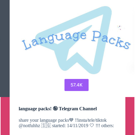
57.4K
language packs! 🤪 Telegram Channel
share your language packs💙 !!insta/tele/tiktok
@notfuhhz 🇸🇬 started: 14/11/2019 🤍 !!! others: