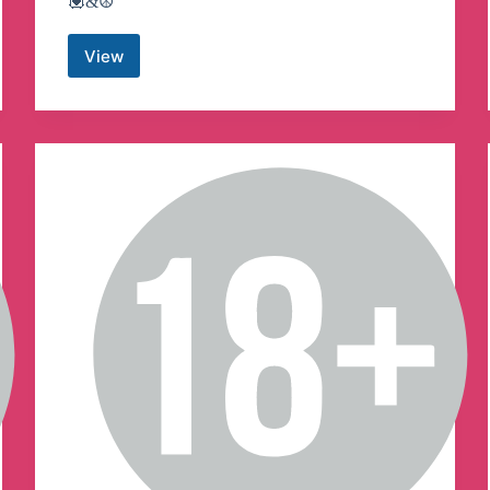
💟&☮️
View
📤
ʀᴇᴅɪʀᴇᴄᴛ
Hindi
Web
Series
[TIF]
Telegram
Channel