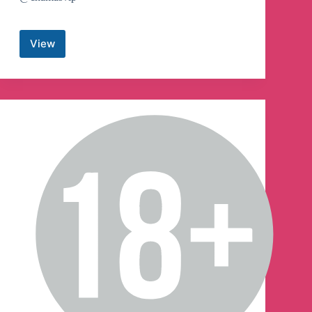
View
Kimberly
Delgado
Alvarado
Telegram
Channel