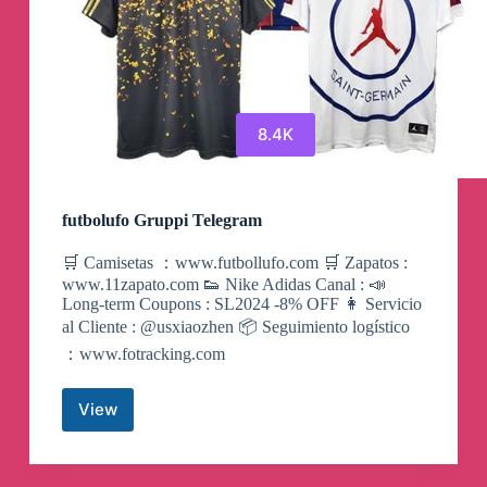
8.4K
futbolufo Gruppi Telegram
🛒 Camisetas ：www.futbollufo.com 🛒 Zapatos :
www.11zapato.com 👟 Nike Adidas Canal : 📣
Long-term Coupons : SL2024 -8% OFF 👩 Servicio
al Cliente : @usxiaozhen 📦 Seguimiento logístico
：www.fotracking.com
View
futbolufo
Gruppi
Telegram