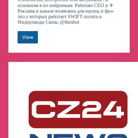
основном я по нейронкам. Работаю CEO в ⚜️
Реклама в канале возможна для юрлиц и физ-
лиз у которых работает SWIFT оплата в
Нидерланды Связь: @thenbot
View
Denis
Sexy
IT
🤖
Телеграм
канал