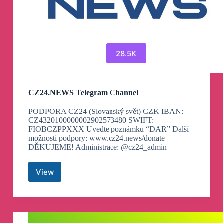
28.5K
CZ24.NEWS Telegram Channel
PODPORA CZ24 (Slovanský svět) CZK IBAN:
CZ4320100000002902573480 SWIFT:
FIOBCZPPXXX Uvedte poznámku “DAR” Další
možnosti podpory: www.cz24.news/donate
DĚKUJEME! Administrace: @cz24_admin
View
CZ24.NEWS
Telegram
Channel