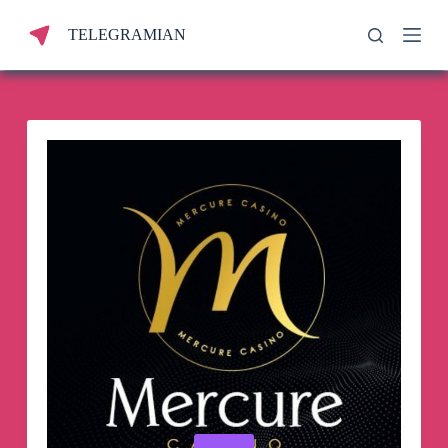
S
TELEGRAMIAN
k
i
p
t
o
c
o
n
t
e
n
t