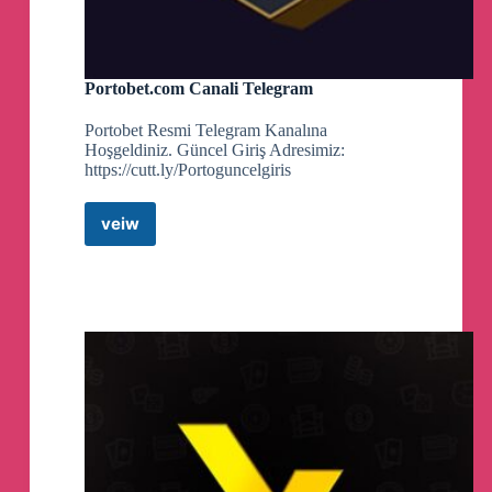
Portobet.com Canali Telegram
Portobet Resmi Telegram Kanalına
Hoşgeldiniz. Güncel Giriş Adresimiz:
https://cutt.ly/Portoguncelgiris
veiw
Portobet.com
Canali
Telegram