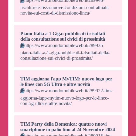
▶️
https://www.mondomobileweb.it/289948-
tiscali-rete-fissa-nuove-condizioni-contrattuali-
novita-sui-costi-di-dismissione-linea/
Piano Italia a 1 Giga: pubblicati i risultati
della consultazione sui civici di prossimità
▶️
https://www.mondomobileweb.it/289935-
piano-italia-a-1-giga-pubblicati-i-risultati-della-
consultazione-sui-civici-di-prossimita/
TIM aggiorna l'app MyTIM: nuovo logo per
le linee con 5G Ultra e altre novità
▶️
https://www.mondomobileweb.it/289922-tim-
aggiorna-lapp-mytim-nuovo-logo-per-le-linee-
con-5g-ultra-e-altre-novita/
TIM Party della Domenica: quattro nuovi
smartphone in palio fino al 24 Novembre 2024
▶️
https://www.mondomobileweb.it/289915-tim-