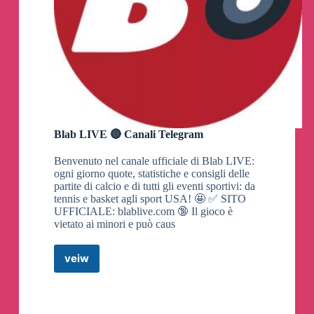
➡️
https://www.mondomobileweb.it/289808-
timvision-calcio-e-sport-e-timvision-gold-il-
portafoglio-con-dazn-dal-27-ottobre-2024/
Kena, Promo You&Kena fino a Dicembre
2024: rimborsi ogni mese attivando due SIM
in coppia
▶️
https://www.mondomobileweb.it/289816-kena-
Blab LIVE 🔴 Canali Telegram
promo-youkena-fino-a-dicembre-2024-rimborsi-
ogni-mese-attivando-due-sim-in-coppia/
Benvenuto nel canale ufficiale di Blab LIVE:
ogni giorno quote, statistiche e consigli delle
partite di calcio e di tutti gli eventi sportivi: da
TIMVISION Box Atmosphere: dal 27 Ottobre
tennis e basket agli sport USA! 🤩 ✅ SITO
2024 promo con noleggio gratis come primo
UFFICIALE: blablive.com 🔞 Il gioco è
decoder
vietato ai minori e può caus
▶️
https://www.mondomobileweb.it/289821-
timvision-box-atmosphere-dal-27-ottobre-2024-
veiw
Blab
promo-con-noleggio-gratis-come-primo-decoder/
LIVE
🔴
Canali