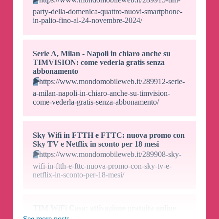
party-della-domenica-quattro-nuovi-smartphone-
in-palio-fino-al-24-novembre-2024/
Serie A, Milan - Napoli in chiaro anche su
TIMVISION: come vederla gratis senza
abbonamento
▶️
https://www.mondomobileweb.it/289912-serie-
a-milan-napoli-in-chiaro-anche-su-timvision-
come-vederla-gratis-senza-abbonamento/
Sky Wifi in FTTH e FTTC: nuova promo con
Sky TV e Netflix in sconto per 18 mesi
▶️
https://www.mondomobileweb.it/289908-sky-
wifi-in-ftth-e-fttc-nuova-promo-con-sky-tv-e-
netflix-in-sconto-per-18-mesi/
TIM WiFi Casa: attivazione gratuita online
prorogata ancora, anche con Promo Limited
See more posts