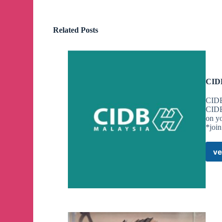
Related Posts
Belian Dengan Belian - Khas untuk Ahli Kad Meri
🕒
28 Oktober 2024 - 03 November 2024
📍
MYDIN Samariang & Petra Jaya, Kuching, Sar
CID
CIDB
Belian Dengan Belian - Khas untuk Ahli Kad Meri
CIDB
on y
🕒
28 Oktober 2024 - 03 November 2024
*join
📍
MYDIN Sejati Ujana, Sandakan, Sabah sahaja.
ve
Belian Dengan Belian - Khas Untuk Pengguna M
Semenanjung)
🕒
28 Oktober 2024 - 03 November 2024