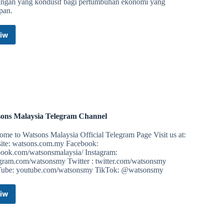
ngan yang kondusif bagi pertumbuhan ekonomi yang
pan.
iw
Bank
(Edisi Semenannjung)
Negara
Malaysia
Telegram
Channel
(Edisi Semenannjung)
ons Malaysia Telegram Channel
me to Watsons Malaysia Official Telegram Page Visit us at:
ite: watsons.com.my Facebook:
book.com/watsonsmalaysia/ Instagram:
agram.com/watsonsmy Twitter : twitter.com/watsonsmy
ube: youtube.com/watsonsmy TikTok: @watsonsmy
(Edisi Sarawak)
iw
Watsons
Malaysia
Telegram