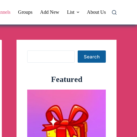
nnels
Groups
Add New
List
About Us
Search
Search
Featured