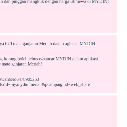
ian dan pinggan mangkuk dengan harga istimewa di MYDIN!
ya 670 mata ganjaran Meriah dalam aplikasi MYDIN
, korang boleh tebus e-baucar MYDIN dalam aplikasi
mata ganjaran Meriah!
-rewards/id6478905253
details?id=my.mydin.meriah&pcampaignid=web_share