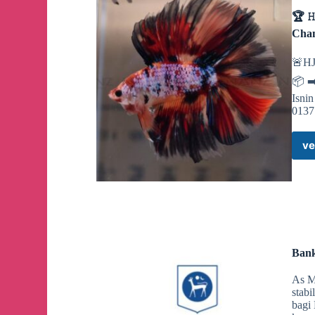
📍
MYDIN Semenanjung sahaja.
🏆 𝙷
Cha
3 HARI JE! (Edisi Semenanjung)
🚨HJ
📦 ➡
🕒
25 Oktober 2024 sehingga 27 Oktober 2024
Isni
0137
📍
MYDIN Semenanjung sahaja.
ve
3 HARI JE! (Edisi Semenanjung)
🕒
25 Oktober 2024 sehingga 27 Oktober 2024
📍
MYDIN Semenanjung sahaja.
Bank
Pack Up And Go! (Edisi Semenanjung)
As M
stabi
🕒
24 Oktober 2024 sehingga 31 Disember 2024
bagi