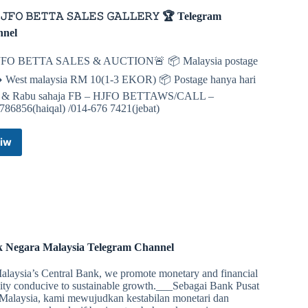
𝙹𝙵𝙾 𝙱𝙴𝚃𝚃𝙰 𝚂𝙰𝙻𝙴𝚂 𝙶𝙰𝙻𝙻𝙴𝚁𝚈 🏆 Telegram
nnel
FO BETTA SALES & AUCTION🚨 📦 Malaysia postage
️ West malaysia RM 10(1-3 EKOR) 📦 Postage hanya hari
n & Rabu sahaja FB – HJFO BETTAWS/CALL –
786856(haiqal) /014-676 7421(jebat)
iw
🏆
𝙷𝙹𝙵𝙾
𝙱𝙴𝚃𝚃𝙰
𝚂𝙰𝙻𝙴𝚂
𝙶𝙰𝙻𝙻𝙴𝚁𝚈
🏆
Telegram
Channel
 Negara Malaysia Telegram Channel
alaysia’s Central Bank, we promote monetary and financial
lity conducive to sustainable growth.___Sebagai Bank Pusat
 Malaysia, kami mewujudkan kestabilan monetari dan