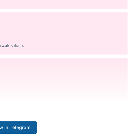
awak sahaja.
ah Biru (Edisi Semenanjung)
w in Telegram