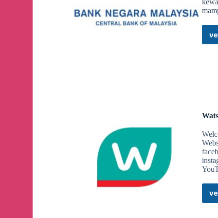
kewa
📍
MYDIN Semenanjung sahaja.
mam
ve
Festival OHMYDIN! Sambutan Ulang tahun 2024 
🕒
25 Oktober 2024 - 27 Oktober 2024
📍
MYDIN Semenanjung sahaja.
Festival OHMYDIN! Sambutan Ulang tahun 2024 
Wats
🕒
25 Oktober 2024 - 27 Oktober 2024
Welco
Webs
face
📍
MYDIN Semenanjung sahaja.
inst
YouT
Festival OHMYDIN! Sambutan Ulang tahun 2024 
ve
🕒
25 Oktober 2024 - 27 Oktober 2024