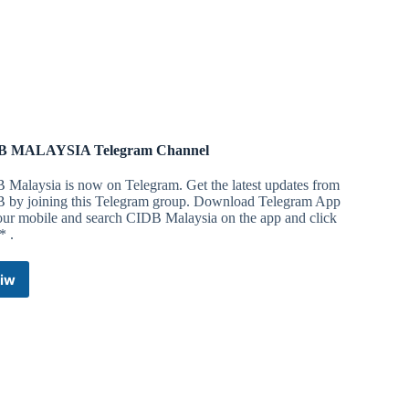
ah Biru (Edisi Sarawak)
awak sahaja.
B MALAYSIA Telegram Channel
 Malaysia is now on Telegram. Get the latest updates from
ah Biru (Edisi Sabah)
 by joining this Telegram group. Download Telegram App
our mobile and search CIDB Malaysia on the app and click
* .
iw
CIDB
MALAYSIA
Telegram
YDIN Payflex & Ahli Kad Meriah Borong (Edisi
Channel