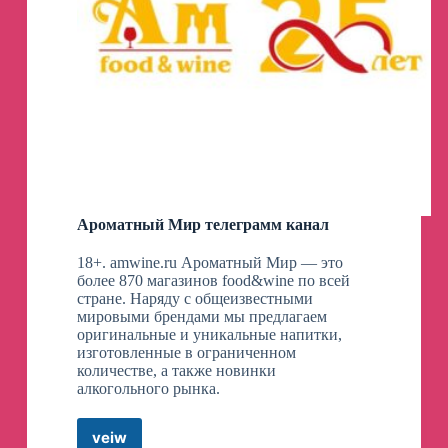
Finance
|
|
|
Share
Market
Telegram
Channel
Ароматный Мир телеграмм канал
18+. amwine.ru Ароматный Мир — это
более 870 магазинов food&wine по всей
стране. Наряду с общеизвестными
мировыми брендами мы предлагаем
оригинальные и уникальные напитки,
изготовленные в ограниченном
количестве, а также новинки
алкогольного рынка.
veiw
Ароматный