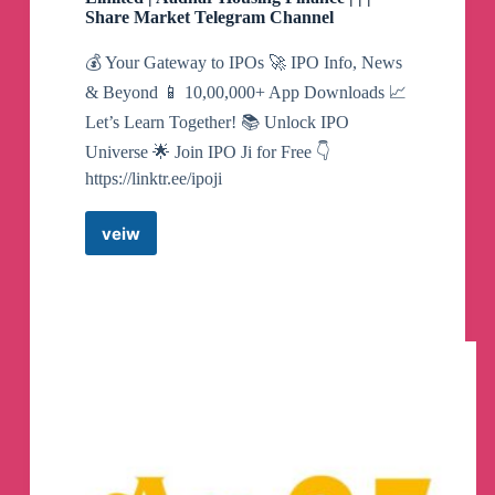
Share Market Telegram Channel
💰 Your Gateway to IPOs 🚀 IPO Info, News
& Beyond 📱 10,00,000+ App Downloads 📈
Let’s Learn Together! 📚 Unlock IPO
Universe 🌟 Join IPO Ji for Free 👇
https://linktr.ee/ipoji
veiw
IPO
Ji
™️
–
Indegene
Limited
|
JNK
India
Limited
|
Aadhar
Housing