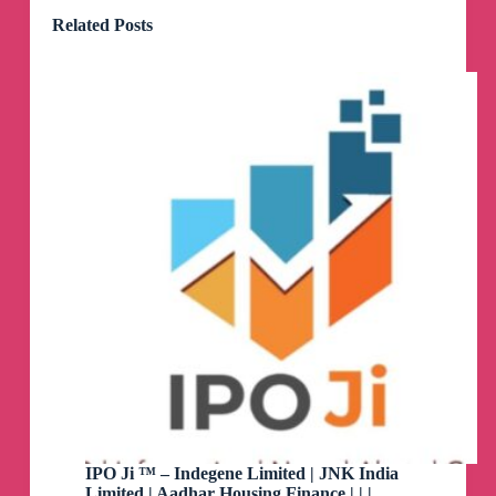
Related Posts
IPO Ji ™️ – Indegene Limited | JNK India
Limited | Aadhar Housing Finance | | |