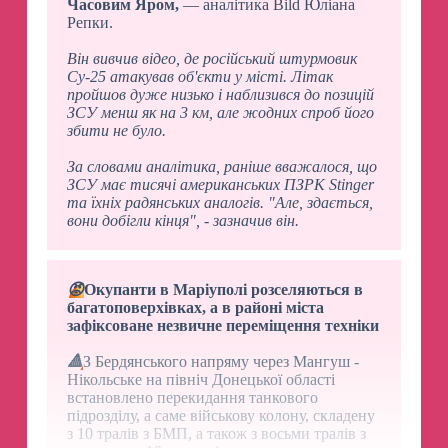
Часовим Яром,
— аналітика Bild Юліана
Репки.
Він вивчив відео, де російський штурмовик
Су-25 атакував об'єкти у місті. Літак
пройшов дуже низько і наблизився до позицій
ЗСУ менш як на 3 км, але жодних спроб його
збити не було.
За словами аналітика, раніше вважалося, що
ЗСУ має тисячі американських ПЗРК Stinger
та їхніх радянських аналогів. "Але, здається,
вони добігли кінця", - зазначив він.
😡
Окупанти в Маріуполі розселяються в
багатоповерхівках, а в районі міста
зафіксоване незвичне переміщення техніки
🔺
З Бердянського напряму через Мангуш -
Нікольське на північ Донецької області
встановлено перекидання танкового
підрозділу, а саме військову колону, складену
з 10 тралів з БМП, а також з восьми тралів з