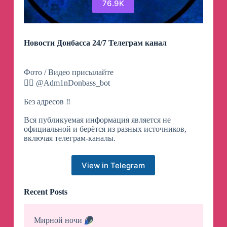
76.9K
Новости Донбасса 24/7 Телеграм канал
Фото / Видео присылайте
👉🏻 @Adm1nDonbass_bot
Без адресов ‼️
Вся публикуемая информация является не
официальной и берётся из разных источников,
включая телеграм-каналы.
View in Telegram
Recent Posts
Мирной ночи
🌍