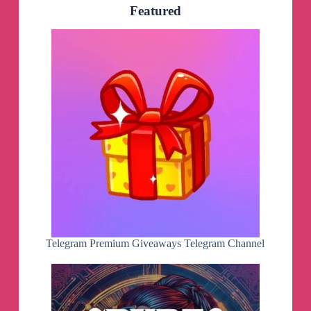
Featured
РФ. В результате атаки погибли 8 офицеров
331-го парашютно-десантного полка. Это
произошло 16 апреля.
‼️
Селидово, частично обесточено аварийная
ситуация.
Проблема устраняется
Авдеевка
Авдеевка
Telegram Premium Giveaways Telegram Channel