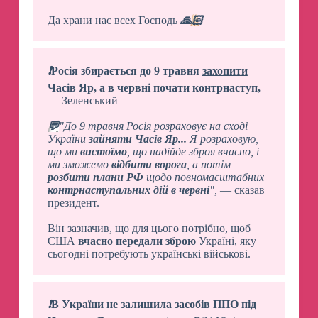
Да храни нас всех Господь
🙏🏻
❗️
Росія збирається до 9 травня
захопити
Часів Яр, а в червні почати контрнаступ,
— Зеленський
💬
"До 9 травня Росія розраховує на сході
України
зайняти Часів Яр...
Я розраховую,
що ми
вистоїмо
, що надійде зброя вчасно, і
ми зможемо
відбити ворога
, а потім
розбити плани РФ
щодо повномасштабних
контрнаступальних дій в червні
",
— сказав
президент.
Він зазначив, що для цього потрібно, щоб
США
вчасно передали зброю
Україні, яку
сьогодні потребують українські військові.
❗️
В України не залишила засобів ППО під