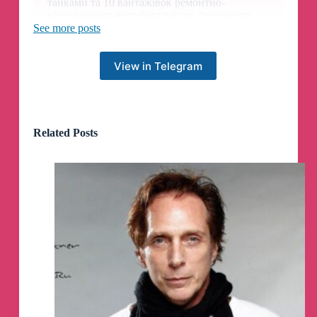
танками та 10 вантажівок ремонтно-
відновлювального батальйону (перевозять
гусениці та мотори для танків).
See more posts
🔺
Щонайменше 10 тентованих КАМАЗів з
View in Telegram
БК з Бердянського напряму пройшли через
Кальміуський район міста з новими
маркуваннями.
А в самому місті військові розселяються по
багатоповерхівках та паркують свої автівки у
Related Posts
дворах житлових будинків.
‼️
Безпекові заходи на час святкування
Великодня на Донеччині
Росіяни
використовують святкові дні для
провокацій, а скупчення людей
розглядають як потенційні мішені
, тому на
Донеччині продовжує діяти
заборона на
масові заходи та відвідування кладовищ і
місць поховань, особливо під час
Великодніх свят: