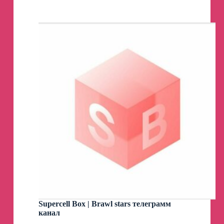
Новости
Донбасса
⚡️
Очеретино, Донецкая область
Telegram
Channel
Видео снято нашими военными
‼️
Сапери знешкодили 500-кілограмову
авіабомбу, яку знайшли на одному з
фермерських угідь Донеччини
Фермер натрапив на знахідку під час робіт на
сільськогосподарському угідді.
Волинські сапери, які працюють наразі у
східному регіоні, ідентифікували знахідку як
нерозірвану 500-кілограмову фугасну
авіаційну бомбу (ФАБ-500).
Нерозірваний боєприпас вдалося знешкодити
у безпечний спосіб.
Supercell Box | Brawl stars телеграмм
канал