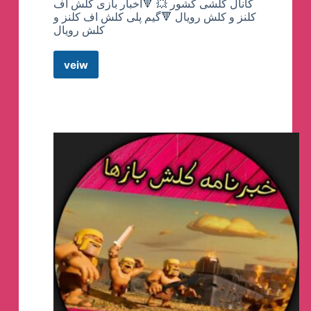
کانال کلشی کشور 💥 🔻اخبار بازی کلش اف
کلنز و کلش رویال 🔻گیم پلی کلش اف کلنز و
کلش رویال
veiw
کلش
اف
کلنز
🔥
خبرنامه
کلشرها
🔥
Telegram
Channel