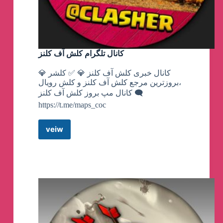
کانال تلگرام کلش آف کلنز
💎 کانال خبری کلش آف کلنز 💎 ✅ کلشر
،بروزترین مرجع کلش آف کلنز و کلش رویال
🗨️ کانال مپ بروز کلش آف کلنز
https://t.me/maps_coc
veiw
کانال
تلگرام
کلش
آف
کلنز