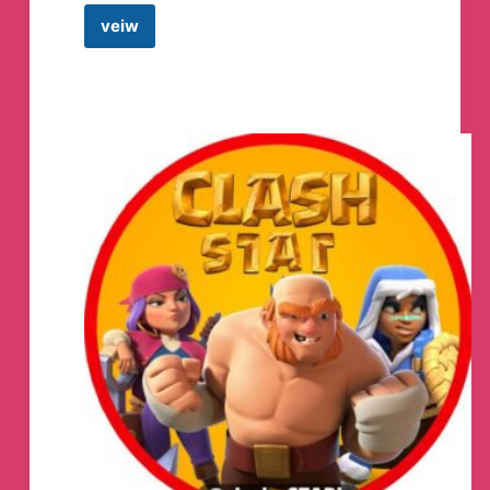
veiw
🔥
CℓashBazha
🔥
Telegram
Channel