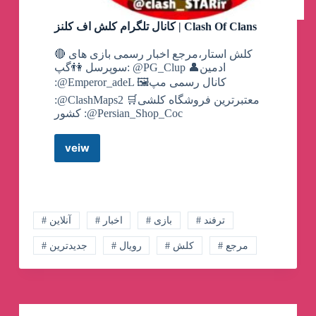
کانال تلگرام کلش اف کلنز | Clash Of Clans
🔴 کلش استار،مرجع اخبار رسمی بازی های
سوپرسل 👫گپ: @PG_Clup 👤ادمین
:@Emperor_adeL ⁦🖼️⁩کانال رسمی مپ
:@ClashMaps2 🛒معتبرترین فروشگاه کلشی
کشور :@Persian_Shop_Coc
veiw
کانال
تلگرام
کلش
اف
کلنز
|
# ترفند
# بازی
# اخبار
# آنلاین
Clash
# مرجع
# کلش
# رویال
# جدیدترین
Of
Clans