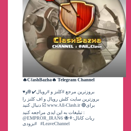
🔥CℓashBazha🔥 Telegram Channel
♥️بروزترین مرجع #کلنز و #رویال✔️ 🌐و
بروزترین سایت کلش رویال و اف کلنز را
دنبال کنید ☑️ www.All-Clash.ir 🔴برای
تبلیغات به این ایدی مراجعه کنید :
@EMPROR_IRAN6 🐝⚘ربات کانال:
#بزودی ‌ ‌ #LeaveChannel