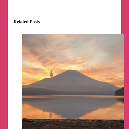
Polski Korpus Ochotniczy
pinned a video
Zapraszamy do zapoznania się z trailerem gdzie
Related Posts
ogłaszamy cykl programów o wojennych
przestępstwach i mordercach, którzy są
odpowiedzialni za śmierć tysięcy cywilów na
terytorium Ukrainy.
https://t.me/russvolcorps
Byliśmy, jesteśmy i .....
Zapewne wielu z was już zapomniało o nas.
Minęło dość dużo czasu od naszych ostatnich
publikacji.
No cóż, dużo pracy , brak wolnego czasu oraz
ogromne zmiany które w tym czasie zaszły u nas
nie pozwalaly na zajęcie się tym aspektem naszej
działalności.
Jesteśmy jeszcze bardziej aktywni na każdym