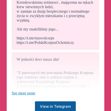
Kremlowskiemu reżimowi , mającemu na rękach
krew niewinnych ludzi,
w zamian za iluzję bezpiecznego i normalnego
życia w zwykłym mieszkaniu i z przeciętną
wypłatą.
Ale my znaleźliśmy jego...
https://t.me/russvolcorps
https://t.me/PolskiKorpusOchotniczy
W jedności tkwi nasza siła!
"Z pierwszych dni powstania Polskiego Korpusu
jego żołnierze stali w jednym rzędzie z
żołnierzami Rosyjskiego Korpusu.
Kontynuujemy wypełnianie bojowych zadań i
będziemy szli dalej razem aż do zwycięstwa" -
See more posts
dowódca RDK.
View in Telegram