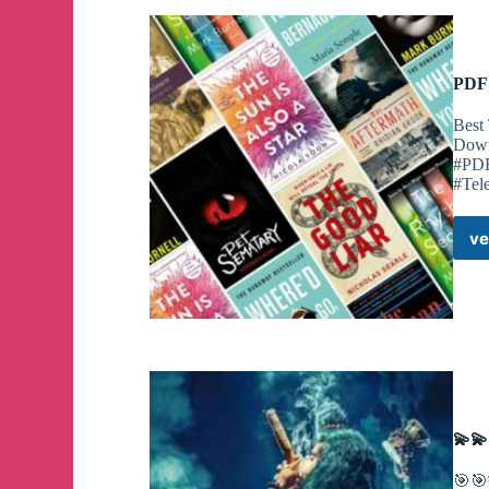
PDF 
Best
Downl
#PD
#Tel
ve
💫💫 
🎯🎯त