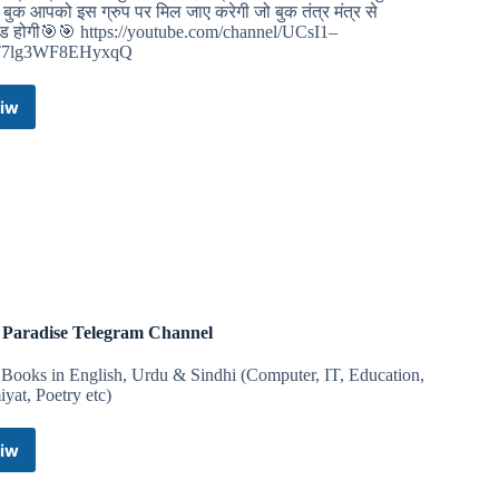
ी बुक आपको इस ग्रुप पर मिल जाए करेगी जो बुक तंत्र मंत्र से
ेड होगी🎯🎯 https://youtube.com/channel/UCsI1–
T7lg3WF8EHyxqQ
iw
💫
💫
तंत्र
मंत्र
यंत्र
प्राचीन
ज्ञान
👑
चैनल
Telegram
Channel
Paradise Telegram Channel
Books in English, Urdu & Sindhi (Computer, IT, Education,
iyat, Poetry etc)
iw
PDF
Paradise