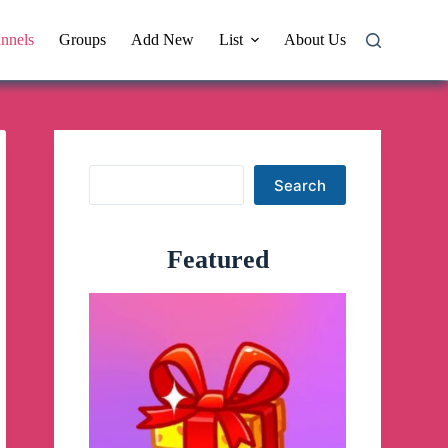
nnels
Groups
Add New
List
About Us
Search
Search
Featured