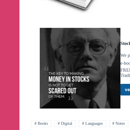
Stoc
We p
e-bo
FREE
Trad
ve
# Books
# Digital
# Languages
# Notes