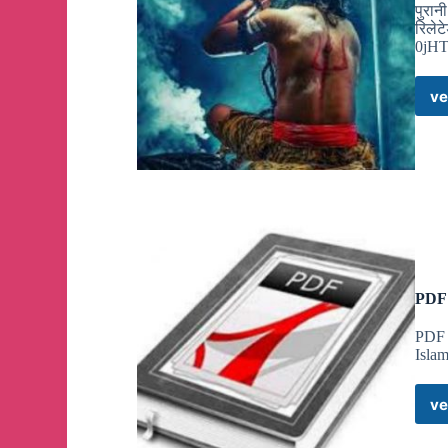
पुरान
रिलेट
0jH
ve
PDF 
PDF 
Islam
ve