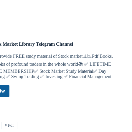
Telegram
Channel
k Market Library Telegram Channel
rovide FREE study material of Stock market📊📉Pdf Books,
oks of profound traders in the whole world📚 ✅ LIFETIME
 MEMBERSHIP✅ Stock Market Study Material✅ Day
ing ✅ Swing Trading ✅ Investing ✅ Financial Management
iw
Stock
Market
Library
Telegram
Channel
# Pdf