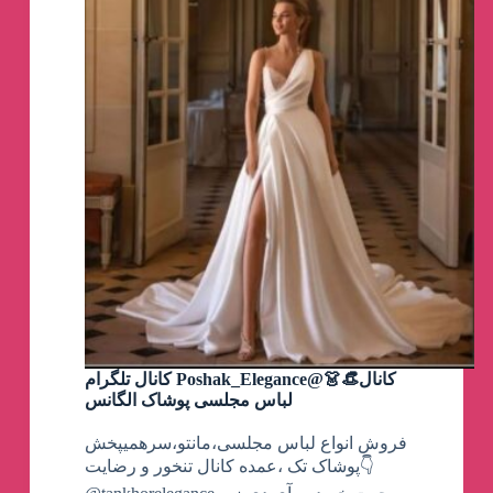
کانال تلگرام Poshak_Elegance@👗👒کانال
لباس مجلسی پوشاک الگانس
فروش انواع لباس مجلسی،مانتو،سرهمیپخش
پوشاک تک ،عمده کانال تنخور و رضایت👇