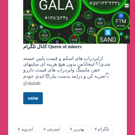
کانال تلگرام Queen of miners
ازایردراپ های اسکم و قیمت پایین خسته
شدی!؟ اینجابامن بدون هیچ هزینه ای سایتهای
خفن ماینینگ وایردراپ های قیمت داررو
تجربه کن و درامد بدست بیار😍 ایدی خودم👇
@shdi40
veiw
کانال
تلگرام
Queen
of
miners
# تلگرام
# بهترین
# اینترنتی
# اندروید