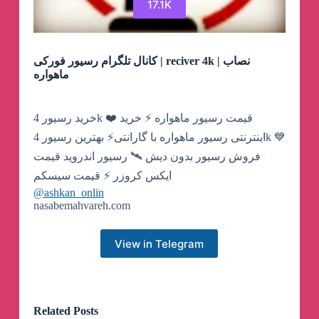
17.1K
کانال تلگرام رسیور فورکی | reciver 4k | نصاب
ماهواره
خرید رسیور 4k ❤️ قیمت رسیور ماهواره ⚡ خرید
اینترنتی رسیور ماهواره با گارانتی⚡ بهترین رسیور 4k 💙
فروش رسیور بدون دیش 🛰️ رسیور اندروید قیمت
ایکس کروزر ⚡ قیمت سیسکم
@ashkan_onlin
nasabemahvareh.com
View in Telegram
Related Posts