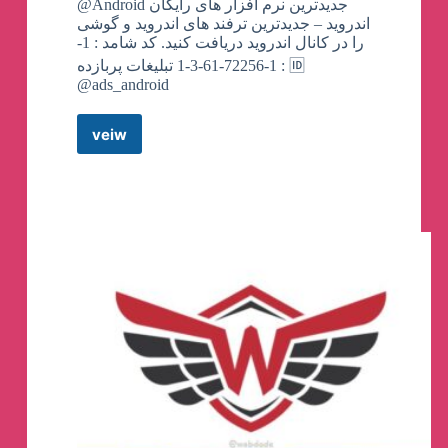
@Android جدیدترین نرم افزار های رایگان
اندروید – جدیدترین ترفند های اندروید و گوشی
را در کانال اندروید دریافت کنید. کد شامد : 1-
1-72256-61-3-1 تبلیغات پربازده : 🆔
@ads_android
veiw
کانال
تلگرام
برنامه
رایگان
و
ترفند
اندروید
💯