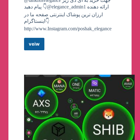
@tankhorelegance جهت خرید به آی دی زیر
پیام دهید 👇@elegance_admin1 ارائه دهنده
ارزان ترین پوشاک اینترنتی صفحه ما در
اینستاگرام👇
http://www.Instagram.com/poshak_elegance
veiw
کانال
تلگرام
Poshak_Elegance@
👗
👒
کانال
لباس
مجلسی
پوشاک
الگانس