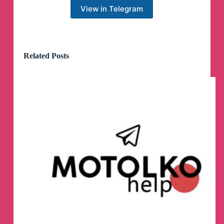
View in Telegram
https://theins.ru/news/272304
12 июня с 9:00 (мск) российские
Related Posts
независимые медиа проведут марафон
«Ты не один» в поддержку
политзаключённых — смотрите эфир
на
YouTube-канале The Insider Live
Весь день журналисты будут рассказывать о
людях, которых государство преследует за их
гражданскую, политическую и антивоенную
позицию.
Во время марафона будет проходить сбор
средств в поддержку российских
политзаключенных. Среди участников —
The Insider, «Новая газета Европа», «Медуза»,
«Дождь», «Медиазона», ФБК («Популярная
политика» и «Навальный Live»), Мария
Борзунова, Ходорковский LIVE, ОВД-Инфо,
Максим Кац, The Breakfast Show.