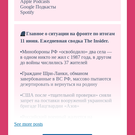
Apple Podcasts
Google Подкасты
Spotify
⚫️
Главное о ситуации на фронте по итогам
11 июня. Ежедневная сводка The Insider.
▪️
Минобороны РФ «освободило» два села —
в одном никто не жил с 1987 года, в другом
до войны числились 37 жителей
▪️
Граждане Шри-Ланки, обманом
завербованные в ВС РФ, массово пытаются
дезертировать и вернуться на родину
▪️
США после «тщательной проверки» сняли
запрет на поставки вооружений украинской
бригаде Нацгвардии «Азов»
▪️
Российский военный жалуется на
регулярные угоны транспорта
See more posts
военнослужащими 70-й мотострелковой
дивизии