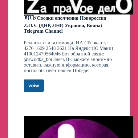
отправляются в Украину.
Подписаться на The Insider | Задонатить |
🇷🇺⚡️Сводки ополчения Новороссии
Написать редакции
Z.O.V. (ДНР, ЛНР, Украина, Война)
Telegram Channel
Удар по молодым шахматистам: что
Реквизиты для помощи: НА Сберкарту:
означает приостановление членства ФШР
4276 1609 2548 3621 На Яндекс (Ю Мани)
в FIDE
410012479564046 Бот обратной связи:
@swodka_bot Здесь Вы можете анонимно
Исключение Федерации шахмат России
оставить важную информацию, которая
(ФШР) из Международной шахматной
поспособствует нашей Победе!
федерации (FIDE) станет серьезным ударом
для российских шахматистов, и особенно —
для молодых. В случае если Россия
veiw
🇷🇺
проиграет в апелляции и исключение все же
⚡️Сводки
состоится, FIDE перестанет рейтинговать
спортсменов по результатам внутренних
ополчения
турниров, проводимых под эгидой ФШР,
Новороссии
пояснили The Insider эксперты.
Z.O.V.
(ДНР,
♟
Шахматисты с оккупированных
ЛНР,
территорий
Украина,
Война)