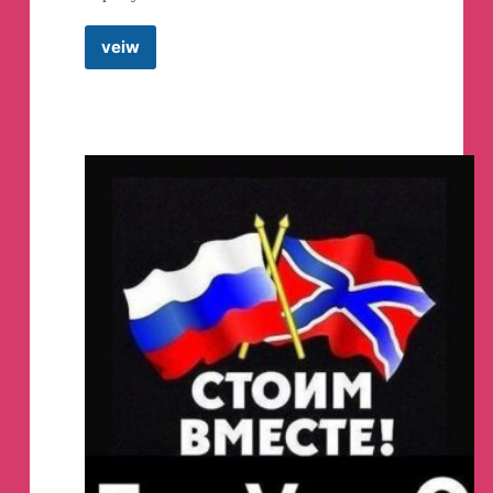
клинической смерти
veiw
В больницу Перова доставили 10 июня.
Ок,
Врачи пытались его реанимировать, однако
ясно
через час была зафиксирована биологическая
Telegram
смерть. Причины смерти неизвестны.
Channel
Перов был задержан 1 августа прошлого года
и на следующий день отправлен под стражу.
По версии следствия, он в компании
нескольких неизвестных «из хулиганских
побуждений» бросил бутылку с
зажигательной смесью в дверь здания
райвоенкомата Центрального района Санкт-
Петербурга. Его задержали прямо на месте
преступления.
По информации «Фонтанки», Перов решил
поджечь военкомат после переписки в
WhatsApp с неизвестным, который
представился «сотрудником ФСБ
Колесниковым». Он предложил Перову
организовать провокацию якобы для того,
чтобы сотрудники спецслужбы получили
доступ к документам, которые из военкомата