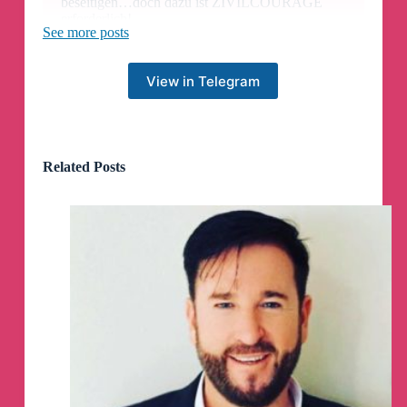
beseitigen…doch dazu ist ZIVILCOURAGE
erforderlich!
See more posts
Herzliche Grüße
View in Telegram
Herzkrieger
Youtube:
https://youtu.be/Kw_tXwzTk6Q
Related Posts
https://t.me/infoHerzkrieger
www.herzkrieger.info
Ohne Worte...
Es ist schon eine recht merk würdige
Klimaerwärmung...: Quelle