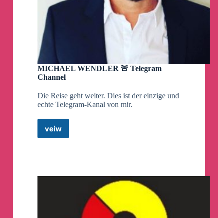
Je höher die individuelle Frequenz, um so größer
die Kraft der Manifestation. Quelle
‼️
Wie wahr!
‼️
MICHAEL WENDLER 🚨 Telegram
@Ayse_Meren_HP
Channel
Quelle: @wahrheitsschwingung
Die Reise geht weiter. Dies ist der einzige und
echte Telegram-Kanal von mir.
Alarmbereitschaft - Rig for red
veiw
MICHAEL
WENDLER
t.me/fufmedia
🚨
Telegram
Channel
Aldous Huxley, 1958:
"Es wird eine Gesellschaft entstehen, in der
die Seelen der Massen so manipuliert werden,
dass die Menschen die unmenschlichen