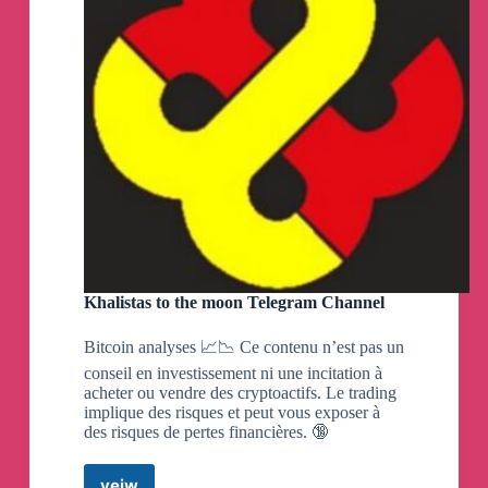
Bedingungen nicht nur akzeptieren, sondern
geradezu lieben. Bedingungen, die sie
eigentlich hassen sollten."
#Orwell1984
✈️
𝑊ℯ𐑈𝘁𝗧۷
🇫🇷
🇺🇦
Ein Skandal der Extraklasse bahnt sich
an!
▪️
Französische Medien berichten, das Selenskyj-
Regime in Kiew bereite ein Attentat auf Macron
vor, um Russland für alles verantwortlich zu
machen und neue Waffenlieferungen zu fordern.
Khalistas to the moon Telegram Channel
Macrons Besuch in Kiew abrupt abgesagt.
Bitcoin analyses 📈📉 Ce contenu n’est pas un
Quelle:
conseil en investissement ni une incitation à
https://t.co/A696frad1d
acheter ou vendre des cryptoactifs. Le trading
implique des risques et peut vous exposer à
Übersetzung: @ezdubs_bot
des risques de pertes financières. 🔞
Kanal folgen:
🔥
https://t.me/antiilluminaten
veiw