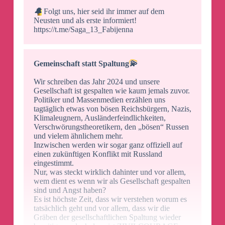
🔔
Folgt uns, hier seid ihr immer auf dem
Neusten und als erste informiert!
https://t.me/Saga_13_Fabijenna
Gemeinschaft statt Spaltung
💫
Wir schreiben das Jahr 2024 und unsere
Gesellschaft ist gespalten wie kaum jemals zuvor.
Politiker und Massenmedien erzählen uns
tagtäglich etwas von bösen Reichsbürgern, Nazis,
Klimaleugnern, Ausländerfeindlichkeiten,
Verschwörungstheoretikern, den „bösen“ Russen
und vielem ähnlichem mehr.
Inzwischen werden wir sogar ganz offiziell auf
einen zukünftigen Konflikt mit Russland
eingestimmt.
Nur, was steckt wirklich dahinter und vor allem,
wem dient es wenn wir als Gesellschaft gespalten
sind und Angst haben?
Es ist höchste Zeit, dass wir verstehen worum es
tatsächlich geht und vor allem, dass wir die
Gräben der gesellschaftlichen Spaltung wieder