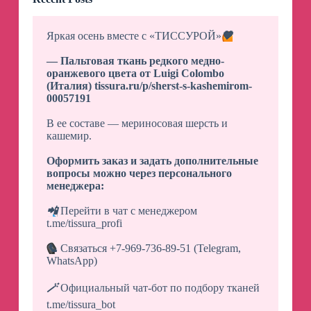
Яркая осень вместе с «ТИССУРОЙ»
🧡
— Пальтовая ткань редкого медно-
оранжевого цвета от Luigi Colombo
(Италия)
tissura.ru/p/sherst-s-kashemirom-
00057191
В ее составе — мериносовая шерсть и
кашемир.
Оформить заказ и задать дополнительные
вопросы можно через персонального
менеджера:
📲
Перейти в чат с менеджером
t.me/tissura_profi
📞
Связаться +7-969-736-89-51 (Telegram,
WhatsApp)
🪄
Официальный чат-бот по подбору тканей
t.me/tissura_bot