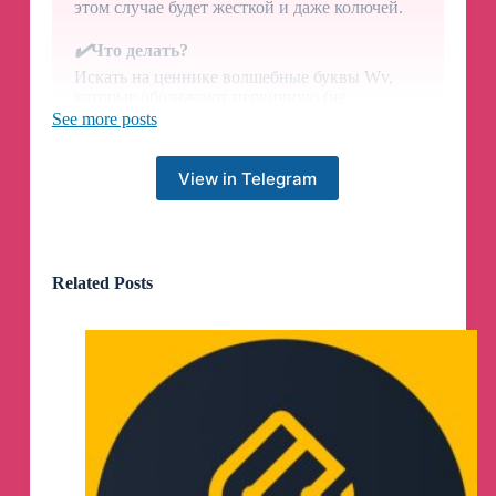
этом случае будет жесткой и даже колючей.
✔️
Что делать?
Искать на ценнике волшебные буквы Wv,
которые обозначают первичную (не
переработанную) мериносовую шерсть
See more posts
высокого качества, специально отобранную
производителем.
View in Telegram
Если таких букв не нашли — спросите
консультанта. Ответственные производители
всегда дают информацию о точном составе
ткани. А ответственные консультанты всегда
донесут эту информацию до покупателя
😌
Related Posts
— Купить ткань для создания пальто
tissura.ru/zhenskie-tkani-palto
Осень в стиле Bottega Veneta — это про
спокойную роскошь без лишних слов
🤎
Глубокие природные оттенки, мягкие,
плотные ткани, крой, который остаётся