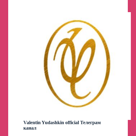
Оформить заказ и задать дополнительные
вопросы можно через персонального
менеджера:
📲
Перейти в чат с менеджером
t.me/tissura_profi
📞
Связаться +7-969-736-89-51 (Telegram,
WhatsApp)
🪄
Официальный чат-бот по подбору тканей
t.me/tissura_bot
Brioni Fall 2025 для женщин:
точный
мужской крой и женственная элегантность
Brioni расширяет ассортимент женской
одежды.
Креативный директор Норберт
Штумпфль прекрасно понимает, что
нужно сделать для этого:
Valentin Yudashkin official Телеграм
«Очень важно придерживаться того, что у
канал
нас получается лучше всего — нашей
классической мужской одежды, поэтому мы