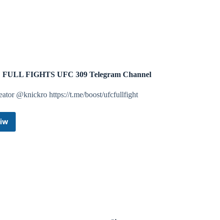
de
Telegram
 FULL FIGHTS UFC 309 Telegram Channel
ator @knickro https://t.me/boost/ufcfullfight
iw
UFC
FULL
FIGHTS
UFC
309
Telegram
Channel