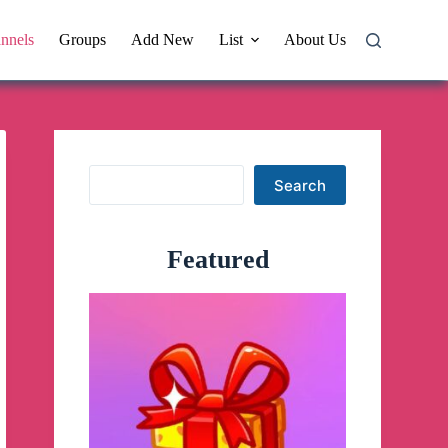
nnels
Groups
Add New
List
About Us
Search
Search
Featured