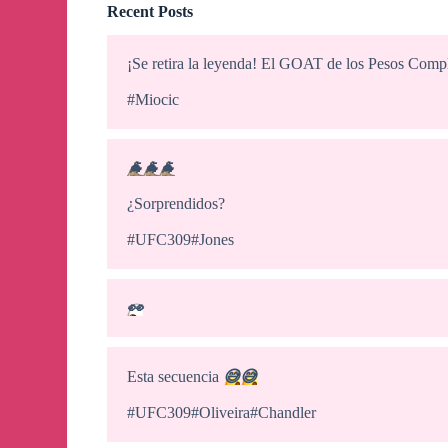
Recent Posts
¡Se retira la leyenda! El GOAT de los Pesos Com
#Miocic
🐐
🐐
🐐
¿Sorprendidos?
#UFC309#Jones
👀
Esta secuencia
😅
😅
#UFC309#Oliveira#Chandler