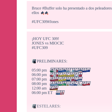
Bruce #Buffer solo ha presentado a dos peleadore
ellos
🔥
🔥
#UFC309#Jones
¡HOY UFC 309!
JONES vs MIOCIC
#UFC309
🔳
PRELIMINARES:
05:00 pm
🇲🇽
🇭🇳
🇬🇹
🇨🇷
🇸🇻
06:00 pm
🇵🇪
🇪🇨
🇨🇴
🇵🇦
07:00 pm
🇧🇴
🇻🇪
🇩🇴
🇨🇺
08:00 pm
🇦🇷
🇧🇷
🇺🇾
🇨🇱
🇵🇾
12:00 am
🇪🇸
06:00 pm ET
🇺🇸
🔳
ESTELARES: