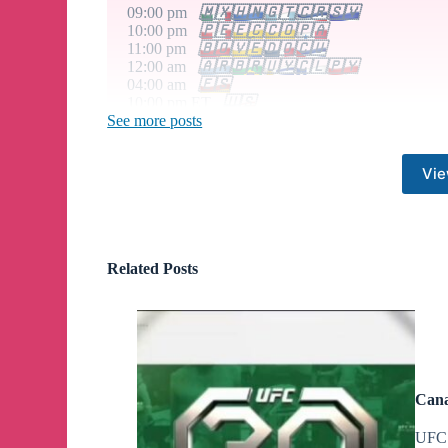
09:00 pm
🇲🇽
🇭🇳
🇬🇹
🇨🇷
🇸🇻
10:00 pm
🇵🇪
🇪🇨
🇨🇴
🇵🇦
11:00 pm
🇧🇴
🇻🇪
🇩🇴
🇨🇺
12:00 am
🇦🇷
🇧🇷
🇺🇾
🇨🇱
🇵🇾
04:00 am
🇪🇸
10:00 pm ET
🇺🇸
See more posts
¡Atención a todos los emprendedores y negocios!
Vie
¿Quieres llegar a una audiencia amplia y comprom
Es tu momento de crecer tu canal o marca.
📈
Si es
Related Posts
productos o servicios, ¡es tu momento!
🎯
Aprovech
Contrata publicidad personalizadas y llega a más p
alcanza nuevos clientes potenciales!
✨
Escríbeme @araque9604 para más información y pre
💪
Cana
#publicidad#Telegram#marketing#crecimiento#n
UFC