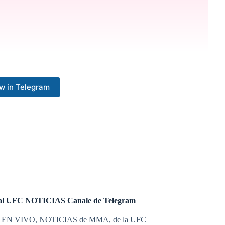
🚀
w in Telegram
etida?
👀
tás buscando una plataforma efectiva para promocionar tus
a el #UFC309 para llegar a miles de personas.
úblico por el mejor precio.
💡
¡Haz que tu marca brille y
cios. ¡No pierdas esta oportunidad de impulsar tu negocio!
l UFC NOTICIAS Canale de Telegram
egocios#UFC309
 EN VIVO, NOTICIAS de MMA, de la UFC