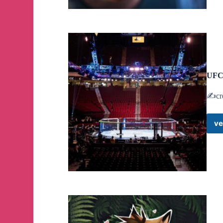
MAGNY vs PRATES
#UFCVegas100
🔳
PRELIMINARES:
03:00 pm
🇲🇽
🇭🇳
🇬🇹
🇨🇷
🇸🇻
04:00 pm
🇵🇪
🇪🇨
🇨🇴
🇵🇦
UFC
05:00 pm
🇧🇴
🇻🇪
🇩🇴
🇨🇺
06:00 pm
🇦🇷
🇧🇷
🇺🇾
🇨🇱
🇵🇾
✍️cre
10:00 pm
🇪🇸
05:00 pm ET
🇺🇸
ve
🔳
ESTELARES:
06:00 pm
🇲🇽
🇭🇳
🇬🇹
🇨🇷
🇸🇻
07:00 pm
🇵🇪
🇪🇨
🇨🇴
🇵🇦
08:00 pm
🇧🇴
🇻🇪
🇩🇴
🇨🇺
09:00 pm
🇦🇷
🇧🇷
🇺🇾
🇨🇱
🇵🇾
01:00 am
🇪🇸
08:00 pm ET
🇺🇸