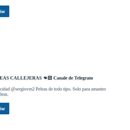
iw
Canal
UFC
NOTICIAS
cic
😭
Canale
de
Telegram
EAS CALLEJERAS 👊🏻 Canale de Telegram
icidad @sergiovm2 Peleas de todo tipo. Solo para amantes
pañol
🤼
»
leas.
iw
PELEAS
CALLEJERAS
👊🏻
Canale