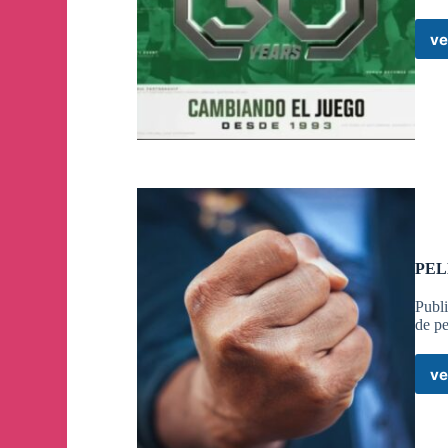
🥵
ve
No puedes dejarle la mano extendida a Stipe #Mio
#UFC309#Jones#Miocic
👀
#UFC309
PEL
Publ
Channel name was changed to «
UFC 309 - En Es
de pe
ve
Channel photo updated
¡HOY UFC VEGAS 100!