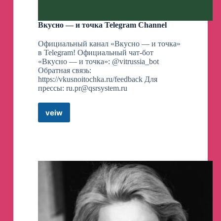
Вкусно — и точка Telegram Channel
Реально
🤣
🤣
🤣
Лучшее приобретение этого года
🫶
🙌🏻
✅
Официальный канал «Вкусно — и точка»
Я уже больше 3 месяцев пользуюсь
в Telegram! Официальный чат-бот
«Вкусно — и точка»: @vitrussia_bot
ирригатором
🔥
это просто кайф
😎
Обратная связь:
Рекомендую всем
👇
https://vkusnoitochka.ru/feedback Для
прессы:
ru.pr@qsrsystem.ru
https://www.wildberries.ru/seller/18594
Реклама. ИП Обушенков М.А. ИНН
veiw
Вкусно
771877382886. Erid:LjN8K73QQ
—
и
точка
В конце мой фаворит
🤤
🔥
Этот трендовый
Telegram
шоколад и правда пушка
🚀
🧨
Channel
ЗАХОТЕЛОСЬ?
😄
ВКУСНЕЙШЕЕ ТУРЕЦКОЕ БЛЮДО ИЗ
БАКЛАЖАНОВ «ХЮНКАР БЕЕНДИ»