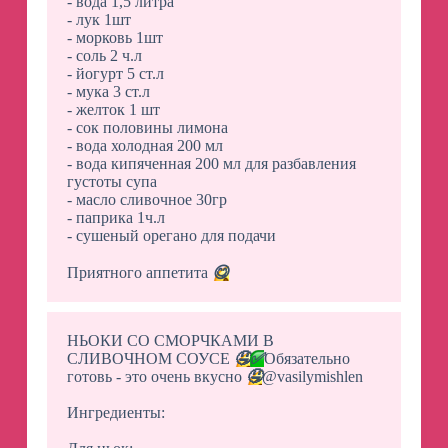
- вода 1,5 литра
- лук 1шт
- морковь 1шт
- соль 2 ч.л
- йогурт 5 ст.л
- мука 3 ст.л
- желток 1 шт
- сок половины лимона
- вода холодная 200 мл
- вода кипяченная 200 мл для разбавления
густоты супа
- масло сливочное 30гр
- паприка 1ч.л
- сушеный орегано для подачи
Приятного аппетита
😋
НЬОКИ СО СМОРЧКАМИ В
СЛИВОЧНОМ СОУСЕ
🤤
✅
Обязательно
готовь - это очень вкусно
🤤
@vasilymishlen
Ингредиенты: