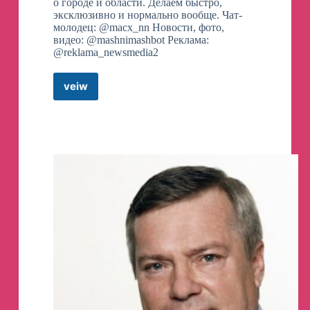
о городе и области. Делаем быстро,
эксклюзивно и нормально вообще. Чат-
молодец: @macx_nn Новости, фото,
КАК БЫСТРО И ЛЕГКО ОЧИСТИТЬ
видео: @mashnimashbot Реклама:
КОЖИЦУ У ПОМИДОР
🍅
✅
Пользуйтесь
@reklama_newsmedia2
🙌🏻
veiw
Ni
Mash
СОХРАНЯЙ ВКУСНЫЙ ЗАВТРАК ДЛЯ
Telegram
ВСЕЙ СЕМЬИ
🤤
✅
Channel
@vasilymishlen
Ингредиенты:
- лаваш
- спаржа
- грибы
- помидоры
- яйца
- копченый сыр
- соль
- укроп
☝️
запекать минут 15 при 180