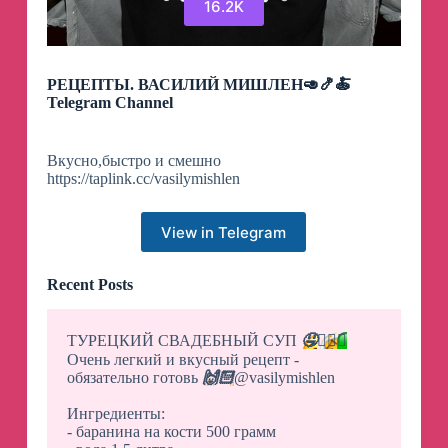
16.2K
РЕЦЕПТЫ. ВАСИЛИЙ МИШЛЕН🥑🍤🍝
Telegram Channel
Вкусно,быстро и смешно
https://taplink.cc/vasilymishlen
View in Telegram
Recent Posts
ТУРЕЦКИЙ СВАДЕБНЫЙ СУП
🤤
👰‍♀️
✅
Очень легкий и вкусный рецепт -
обязательно готовь
🙌🏻
@vasilymishlen
Ингредиенты:
- баранина на кости 500 грамм