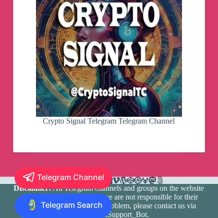
Приятного аппетита
😋
Сохраняй рецепт ВКУСНЕЙШЕЙ
ЗАПЕЧЕНОЙ КАРТОШКИ (вкуснее
жареной и фри
🍟
)
🙌🏻
🔥
🔪
@vasilymishlen
Ингредиенты:
- картошка 4-5шт (средние)
- масло подсолнечное 1ст.л
- майонез 1ст.л
- соль 1ч.л
- хлопья чили 1ч.л
Crypto Signal Telegram Telegram Channel
☝️
запекать 30-40 минут на режиме
«вентилятор»
💨
при 220
Приятного аппетита
😋
Telegram Channel
Disclaimer:
All Telegram channels and groups on the website
are registered by users and we are not responsible for their
НЕВЕРОЯТНЫЙ МАНГО БРИ С
Telegram Search
media content. If there is a problem, please contact us via
ФИСТАШКОЙ
🤤
🥭
@vasilymishlen
@TlgramianSupport_Bot
.