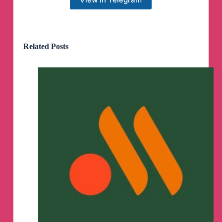
ВЕСЕННИЙ РИЗОТТО СО СПАРЖЕЙ И
АРТИШОКАМИ
🤤
Сохрани и приготовь
✅
🙌🏻
@vasilymishlen
Related Posts
Ингредиенты:
- 1 пучок спаржи
- Артишоки 2 шт.
- свежая фасоль 1 стакан (можно без фасоли)
- Лимон 1 шт.
- 2 веточки базилика
- 2 столовые ложки оливкового масла
- Вода 1 чашка
- Рис (лучше всего “арборио» для ризотто)
250 грамм
- Куриный бульон 500 миллилитров
- Лук репчатый 1 шт.
- Чеснок 4-5 зубчиков
- 1 столовая ложка сливочного масла
- Сыр пармезан 50 грамм
Приятного аппетита
😋