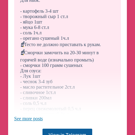
Для ньок:
- картофель 3-4 шт
- творожный сыр 1 ст.л
- яйцо 1шт
- мука 6-8 ст.л
- соль 1ч.л
- орегано сушеный 1ч.л
☝️
Тесто не должно приставать к рукам.
☝️
Сморчки замочить на 20-30 минут в
горячей воде (изначально промыть)
- сморчки 100 грамм сушеных
Для соуса:
- Лук 1шт
- чеснок 3-4 зуб
- масло растительное 2ст.л
- сливочное 1ст.л
- сливки 200мл
- соль 0,5 ч.л
- перец свежемолотый 0,5 ч.л
- орегано сушеный 1ч.л
See more posts
- пармезан 50гр
Приятного аппетита
😋
View in Telegram