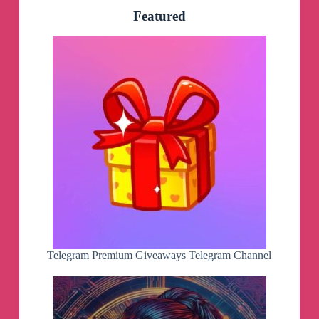
минуту пассируйте на сливочном масле.
Featured
Приятного аппетита
😋
РУЛЕТИКИ ИЗ БАКЛАЖАНОВ С
ХАМОНОМ
🤤
Сохраняй и обязательно
готовь - это очень вкусно
🙌🏻
✅
@vasilymishlen
Ингредиенты:
- баклажан 1 шт
- хамон 100гр
- Бри 120гр
- вяленые томаты 4-5 шт
- базилик 2 веточки
- пармезан 30гр
- каперсы 5-6 шт крупных (2 ст.л мелких)
Telegram Premium Giveaways Telegram Channel
☝️
баклажаны замочить в подсоленой воде на
10 минут
☝️
запекать рулетики 10 минут