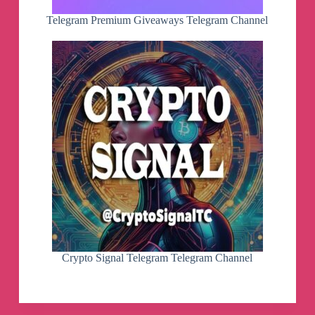
причудливо мое посмертие.
я все хрипел «вы не посмеете»,
Telegram Premium Giveaways Telegram Channel
но только гыкали в ответ
и вдруг я с высоты свою
увидел жизнь и наконец ее
преодолел.
а тут венеция.
зимой, пустая. я стою
под деи фрари, поглощен
окном изящнейшего ордера.
ребенком, что мизерикордия
укрыла бархатным плащом.
река меня отволокла
и выкинула на излучине.
теперь я пробую созвучия,
витки муранского стекла:
текут, подобные лучам;
Crypto Signal Telegram Telegram Channel
как ягоды, растут из раструба -
божественного растра, настрого
невидимого палачам.
смотри, я тебе выдул ястреба.