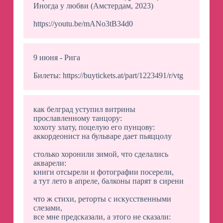
Иногда у любви (Амстердам, 2023)
https://youtu.be/mANo3tB34d0
9 июня - Рига
Билеты: https://buytickets.at/part/1223491/r/vtg
как белград уступил витрины
прославленному танцору:
хохоту злату, поцелую его пунцову:
аккордеонист на бульваре дает пьяццолу
столько хоронили зимой, что сделались
акварели:
книги отсырели и фотографии посерели,
а тут лето в апреле, балконы парят в сирени
что ж стихи, реторты с искусственными
слезами,
все мне предсказали, а этого не сказали: