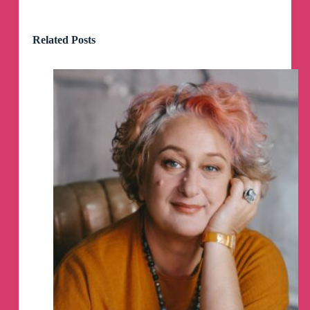
7 апреля - Белград
20 апреля - Будва
Related Posts
Билеты: https://verapolozkova.ru/afisha/
20 апреля - Будва!
Билеты в продаже: https://verapolozkova.ru/
29 марта - Прага
31 марта - Варшава
7 апреля - Белград
20 апреля - Будва
Билеты: https://verapolozkova.ru
оставить тело, словно дом в глуши. куда
страшней остаться без души. ты не любила
погребальный траур: надсадный плач и в