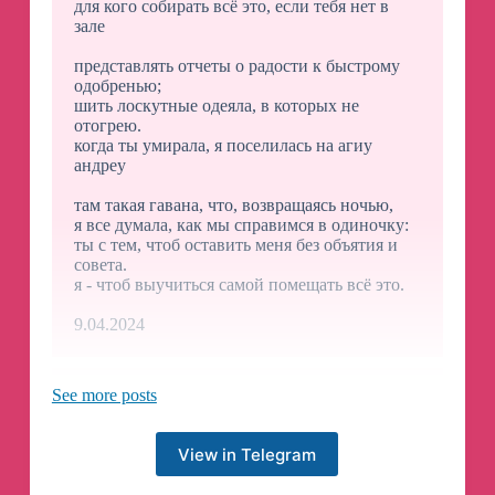
для кого собирать всё это, если тебя нет в
зале
представлять отчеты о радости к быстрому
одобренью;
шить лоскутные одеяла, в которых не
отогрею.
когда ты умирала, я поселилась на агиу
андреу
там такая гавана, что, возвращаясь ночью,
я все думала, как мы справимся в одиночку:
ты с тем, чтоб оставить меня без объятия и
совета.
я - чтоб выучиться самой помещать всё это.
9.04.2024
See more posts
7 апреля - Белград
20 апреля - Будва
View in Telegram
Билеты: https://verapolozkova.ru/afisha/