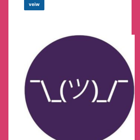
veiw
PEOPLETALK
Телеграм
канал