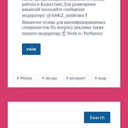
работы в Казахстане Для размещения
вакансий посылайте сообщение
модератору: @JobKZ_moderator ❗
Вакансии только для квалифицированных
специалистов По вопросу рекламы также
пишите модератору ☝️ Work w/ Perfluence
veiw
JobKZ:
вакансии
/
работа
в
Казахстане
# Woman
# звезды
# интернет
# мода
телеграмм
канал
Search
Search