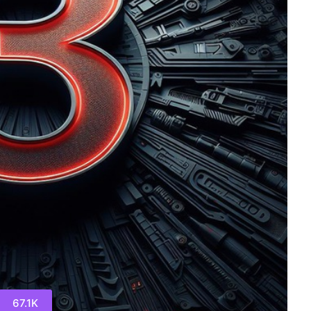
67.1K