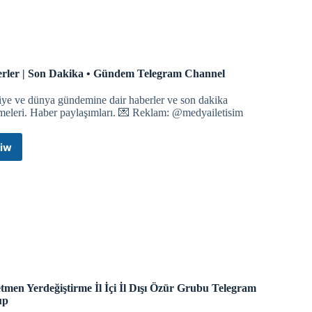
lık borcunu affetmek için harekete geçti.
rler | Son Dakika • Gündem Telegram Channel
iye ve dünya gündemine dair haberler ve son dakika
meleri. Haber paylaşımları. 💌 Reklam: @medyailetisim
iw
Haberler
|
Son
ğlayamıyoruz ve tüm çağrılarımız boşa çıkıyor.
Dakika
•
Gündem
n Hastanesi yakınlarında yer alan bir yerleşim bölgesine
Telegram
Channel
şi yaralandı.
tmen Yerdeğiştirme İl İçi İl Dışı Özür Grubu Telegram
up