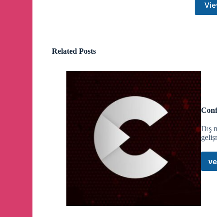
Vie
operasyonla etkisiz hale getirdi.
🔴
#SONDAKİKA
Related Posts
Lübnan Ordu Komutanı:
Vatanı korumak ve muhafaza etmek tüm Lübnanlıla
🔴
Avustralya, 16 yaşın altındaki çocukların sosya
Conf
Dış m
geliş
🔴
Bursa’da 17 yaşındaki ehliyetsiz bir sürücü, kamy
ve
🔴
Bitcoin, 97 bin dolar seviyesini aşarak yeniden r
🔴
Zelenski: