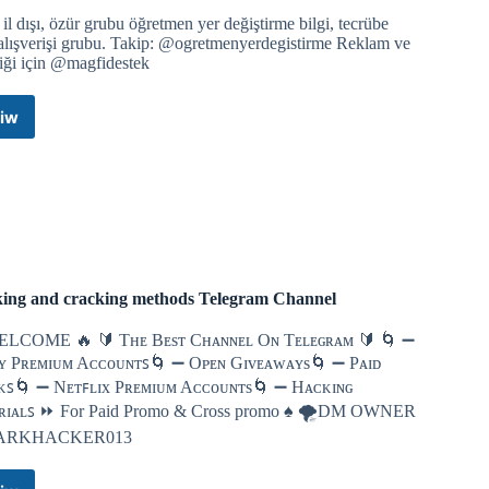
i, il dışı, özür grubu öğretmen yer değiştirme bilgi, tecrübe
sında şiddetli çatışmalar yaşanıyor.
 alışverişi grubu. Takip: @ogretmenyerdegistirme Reklam ve
liği için @magfidestek
iw
Öğretmen
Yerdeğiştirme
İl
İçi
lar sonucunda onlarca kişi şehit oldu.
İl
Dışı
Özür
Grubu
Telegram
ing and cracking methods Telegram Channel
ağız.
Group
LCOME 🔥 🔰 Tʜᴇ Bᴇsᴛ Cʜᴀɴɴᴇʟ Oɴ Tᴇʟᴇɢʀᴀᴍ 🔰 🌀 ➖
ʏ Pʀᴇᴍɪᴜᴍ Aᴄᴄᴏᴜɴᴛꜱ🌀 ➖ Oᴘᴇɴ Gɪᴠᴇᴀᴡᴀʏs🌀 ➖ Pᴀɪᴅ
ᴋꜱ🌀 ➖ Nᴇᴛꜰʟɪx Pʀᴇᴍɪᴜᴍ Aᴄᴄᴏᴜɴᴛs🌀 ➖ Hᴀᴄᴋɪɴɢ
ʀɪᴀʟꜱ ⏩ For Paid Promo & Cross promo ♠️ 🌪️DM OWNER
ARKHACKER013