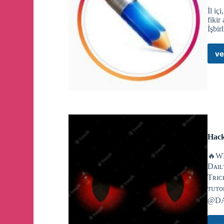
🔴
#SONDAKİKA
İl iç
Lübnan'ın güneyinde Hizbullah ile İsrail güçleri ara
fikir
İşbir
ve
🔴
#SONDAKİKA
Gazze Sağlık Bakanlığı:
Gazze Şeridi'nin kuzeyinde yaşanan Siyonist saldırı
🔴
ABD Dışişleri Bakanlığı:
Hack
Gazze'deki Amerikalı rehineleri yalnız bırakmayac
🔥WE
Dᴀɪʟ
Tʀɪᴄ
ᴛᴜᴛᴏ
@D