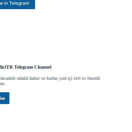
w in Telegram
rın ortak sorumluluğudur.
l medya kullanımını yasaklamaya hazırlanıyor.
lictTR Telegram Channel
ücadele odaklı haber ve harita; yurt içi veri ve önemli
me.
onetle çarptığı trafik polisini 20 metre sürükledi.
iw
ConflictTR
Telegram
ekor kırdı.
Channel