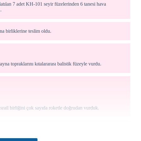
atılan 7 adet KH-101 seyir füzelerinden 6 tanesi hava
.
 birliklerine teslim oldu.
na topraklarını kıtalararası balistik füzeyle vurdu.
ail birliğini çok sayıda roketle doğrudan vurduk.
dan Serhat Tagay'ı, Irak'ın kuzeyindeki Gara bölgesinde