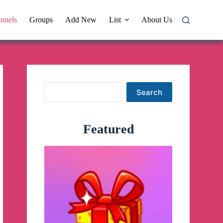
nnels
Groups
Add New
List
About Us
Search
Search
Featured