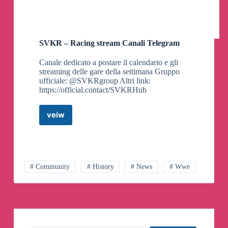
SVKR – Racing stream Canali Telegram
Canale dedicato a postare il calendario e gli
streaming delle gare della settimana Gruppo
ufficiale: @SVKRgroup Altri link:
https://official.contact/SVKRHub
veiw
SVKR
–
Racing
stream
Canali
Telegram
# Community
# History
# News
# Wwe