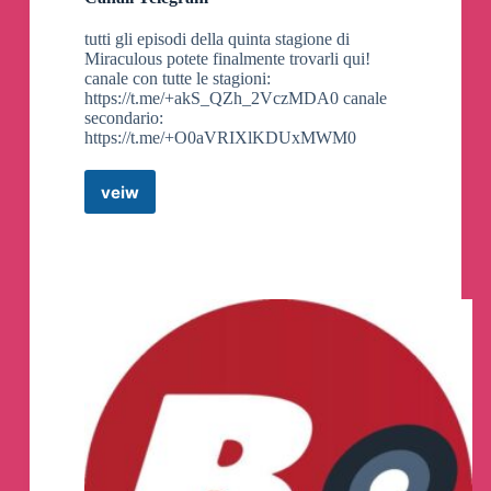
tutti gli episodi della quinta stagione di
Miraculous potete finalmente trovarli qui!
canale con tutte le stagioni:
https://t.me/+akS_QZh_2VczMDA0 canale
secondario:
https://t.me/+O0aVRIXlKDUxMWM0
veiw
MIRACULOUS
STAGIONE
5
ITA
🇮🇹
Canali
Telegram