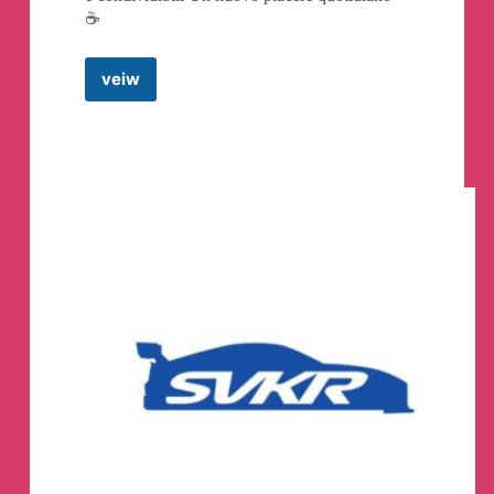
☕️
veiw
Camera
Café
☕️
Telegram
Channel