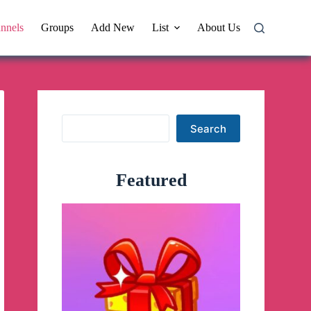
nnels
Groups
Add New
List
About Us
Search
Search
Featured