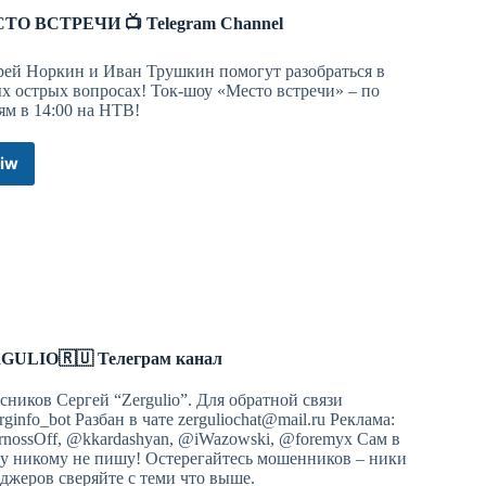
ТО ВСТРЕЧИ 📺 Telegram Channel
ей Норкин и Иван Трушкин помогут разобраться в
х острых вопросах! Ток-шоу «Место встречи» – по
ям в 14:00 на НТВ!
iw
МЕСТО
ВСТРЕЧИ
📺
Telegram
Channel
GULIO🇷🇺 Телеграм канал
сников Сергей “Zergulio”. Для обратной связи
ginfo_bot Разбан в чате
zerguliochat@mail.ru
Реклама:
nossOff, @kkardashyan, @iWazowski, @foremyx Сам в
у никому не пишу! Остерегайтесь мошенников – ники
джеров сверяйте с теми что выше.