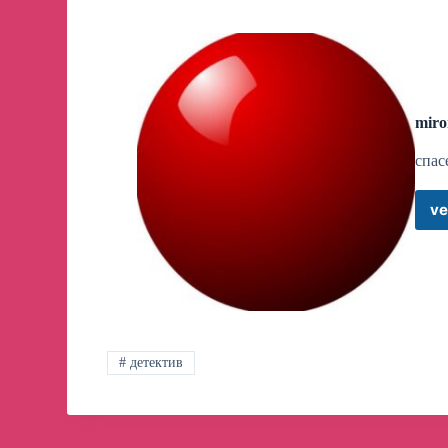
miro
спас
ve
# детектив