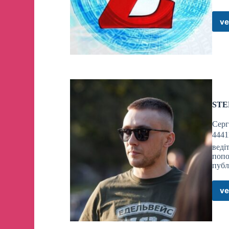
ve
STE
Серг
4441
веді
попо
публ
ve