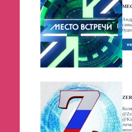
МЕС
Андр
самы
будн
ve
ZER
Коля
@Zer
@Kir
личк
мене