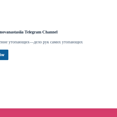
novanastasiia Telegram Channel
ение утопающих—дело рук самих утопающих
iw
mironovanastasiia
Telegram
Channel