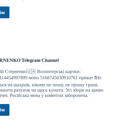
iw
ZERGULIO
🇷🇺
Телеграм
канал
RNENKO Telegram Channel
ій Стерненко🇺🇦 Волонтерські картки:
114454997899 моно 5168745030910761 приват ❗️Не
ться на шахраїв, нікому не пишу, не прошу гроші,
внити рахунок чи щось купити. Усі збори на армію
ічні. Російська мова у коментах заборонена.
iw
STERNENKO
Telegram
Channel