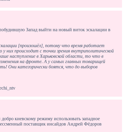
 побудившую Запад выйти на новый виток эскалации в
калации [произошёл], потому что время работает
о у них происходит с точки зрения внутриполитической
 наше наступление в Харьковской области, то что в
зменения на фронте. А у самых главных товарищей
ть! Они категорически боятся, что до выборов
echi_ntv
и добро киевскому режиму использовать западное
 Бессменный поставщик инсайдов Андрей Фёдоров