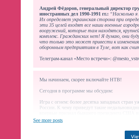
Андрей Фёдоров, генеральный директор гр
иностранных дел 1990-1991 гг.:
“Насколько я 
Их определяет украинская сторона при опред
эти 35 целей входят все наши военные аэродр
вооружений, которые там находятся, крупн
комплекс. Гражданских нет! Я думаю, они бу
что только это может привести к изменениям
оборонным предприятиям в Туле, вот как счит
Телеграм-канал «Место встречи»: @mesto_vstr
Мы начинаем, скорее включайте НТВ!
Сегодня в программе мы обсудим:
Игра с огнем: более десятка западных стран 
России. К чему приведут такие недальновидн
впервые признал бывшего президента США в
Трампа на выборах? И - дела семейные: в Ека
See more posts
Поможет ли введение наказания за преследов
Vie
📺
ПРЯМОЙ ЭФИР: