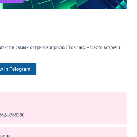
ться в самых острых вопросах! Ток-шоу «Место встречи» –
w in Telegram
2562/o766360
ркина