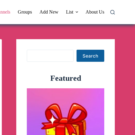
nnels
Groups
Add New
List
About Us
Search
Search
Featured