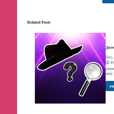
⏩
На сайте НТВ
⏩
В аккаунте на RUTUBE
📲
В приложении НТВ на вашем смартфоне!
Related Posts
ВЫПУСК ОТ 30.05.2024
👇
https://www.ntv.ru/peredacha/Mesto_vstrechi/m5
Дете
Псс,
🤫 Р
😜
Новый анекдот от Норкина! #анекдототно
увер
шоу.
🛣
ПУТЬ САМУРАЯ
ve
Антон Шапарин, не раз обсуждавший в нашей 
с лавки борцов “за всё хорошее” на сторону 
Антон Шапарин, вице-президент Националь
написать “талмуд” со всеми правилами невоз