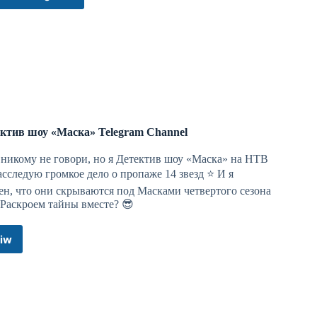
2562/o766258
ктив шоу «Маска» Telegram Channel
 никому не говори, но я Детектив шоу «Маска» на НТВ
асследую громкое дело о пропаже 14 звезд ⭐️ И я
ркина
ен, что они скрываются под Масками четвертого сезона
 Раскроем тайны вместе? 😎
iw
Детектив
шоу
студии “опасное вождение”, объяснил, почему пересел
практичных государственников.
«Маска»
Telegram
ного автомобильного союза:
“Я понимаю, что
Channel
можно - его никто никогда не прочитает и не будет