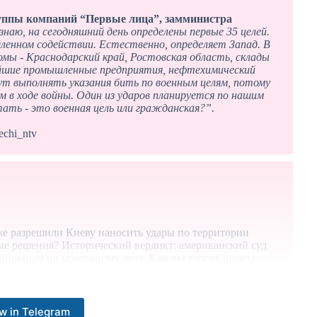
уппы компаний “Первые лица”, замминистра
знаю, на сегодняшний день определены первые 35 целей.
еленном содействии. Естественно, определяет Запад. В
омы - Краснодарский край, Ростовская область, склады
ейшие промышленные предприятия, нефтехимический
дут выполнять указания бить по военным целям, потому
 в ходе войны. Один из ударов планируется по нашим
ать - это военная цель или гражданская?”.
echi_ntv
уже разрешили Киеву наносить удары по территории
ые решения? Исторический вердикт: американский суд
иновным по уголовному делу. Каковы теперь шансы
теринбурге мужчина из ревности зарезал бывшую жену.
ание спасти жертв домашнего насилия?
w in Telegram