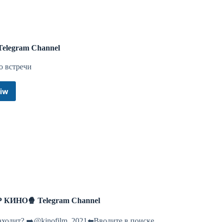
о ПДД в виде комиксов выпускать. “Талмуд” - это не
 и ввести какой-то штраф - тоже не путь самурая.
оторая есть сейчас, в которой тот самый сотрудник
упить или выписать штраф в пользу государства. Нам
 при этом удалять информацию с нагрудного
elegram Channel
о встречи
echi_ntv
iw
VK
Telegram
Channel
еще в 2016 году, но вот наказаний на назначили. И вот
циативу депутатов Госдумы ввести наказание для
рогах и тормозят “в пол” перед другими авто. Казалось
тивников снова полно.
echi_ntv
 КИНО🍿 Telegram Channel
аходит? ➡️@kinofilm_2021⬅️Вводите в поиске