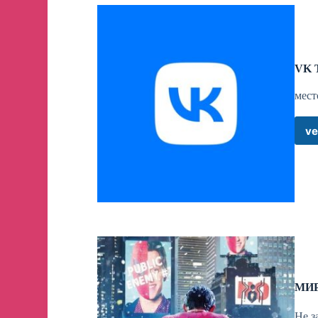
соблюдать! Нынешнему поколению вообще нужн
путь самурая! Оставить общую формулировку
Путь самурая - оставить ту формулировку, к
ГАИ будет решать: жене своей что-нибудь к
нужно идти по первому пути с ГАИ, запретив
VK T
видеорегистратора”.
Телеграм-канал эксперта: @rosavtosouz
мест
Телеграм-канал «Место встречи»: @mesto_vstr
ve
⛔️
ОПАСНЫЙ МАНЁВР
Так называемое “опасное вождение” запретили 
теперь правительство России поддержало ини
водителей, которые “играют в шашечки” на до
бы, дело сдвинулось с мертвой точки, но про
Телеграм-канал «Место встречи»: @mesto_vstr
МИР
🚗
НЕУПРАВЛЯЕМЫЕ
Не з